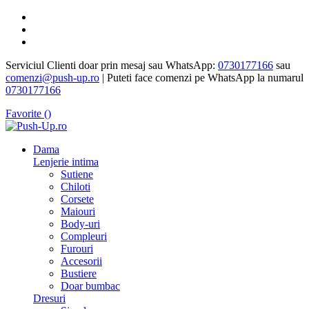
Serviciul Clienti doar prin mesaj sau WhatsApp:
0730177166
sau
comenzi@push-up.ro
| Puteti face comenzi pe WhatsApp la numarul
0730177166
Favorite (
)
Dama
Lenjerie intima
Sutiene
Chiloti
Corsete
Maiouri
Body-uri
Compleuri
Furouri
Accesorii
Bustiere
Doar bumbac
Dresuri