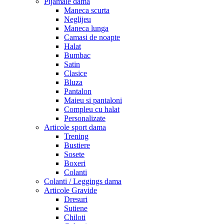
Pijamale dama
Maneca scurta
Neglijeu
Maneca lunga
Camasi de noapte
Halat
Bumbac
Satin
Clasice
Bluza
Pantalon
Maieu si pantaloni
Compleu cu halat
Personalizate
Articole sport dama
Trening
Bustiere
Sosete
Boxeri
Colanti
Colanti / Leggings dama
Articole Gravide
Dresuri
Sutiene
Chiloti