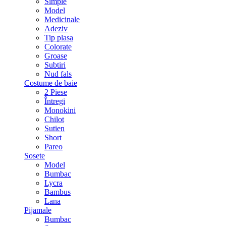
Simple
Model
Medicinale
Adeziv
Tip plasa
Colorate
Groase
Subtiri
Nud fals
Costume de baie
2 Piese
Întregi
Monokini
Chilot
Sutien
Short
Pareo
Sosete
Model
Bumbac
Lycra
Bambus
Lana
Pijamale
Bumbac