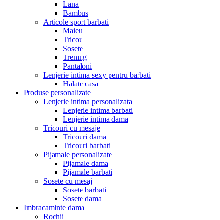
Lana
Bambus
Articole sport barbati
Maieu
Tricou
Sosete
Trening
Pantaloni
Lenjerie intima sexy pentru barbati
Halate casa
Produse personalizate
Lenjerie intima personalizata
Lenjerie intima barbati
Lenjerie intima dama
Tricouri cu mesaje
Tricouri dama
Tricouri barbati
Pijamale personalizate
Pijamale dama
Pijamale barbati
Sosete cu mesaj
Sosete barbati
Sosete dama
Imbracaminte dama
Rochii