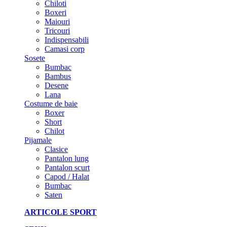
Chiloti
Boxeri
Maiouri
Tricouri
Indispensabili
Camasi corp
Sosete
Bumbac
Bambus
Desene
Lana
Costume de baie
Boxer
Short
Chilot
Pijamale
Clasice
Pantalon lung
Pantalon scurt
Capod / Halat
Bumbac
Saten
ARTICOLE SPORT