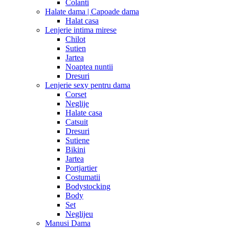
Colanti
Halate dama | Capoade dama
Halat casa
Lenjerie intima mirese
Chilot
Sutien
Jartea
Noaptea nuntii
Dresuri
Lenjerie sexy pentru dama
Corset
Neglije
Halate casa
Catsuit
Dresuri
Sutiene
Bikini
Jartea
Portjartier
Costumatii
Bodystocking
Body
Set
Neglijeu
Manusi Dama