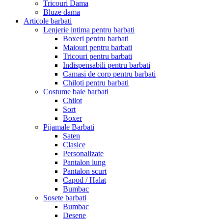
Tricouri Dama
Bluze dama
Articole barbati
Lenjerie intima pentru barbati
Boxeri pentru barbati
Maiouri pentru barbati
Tricouri pentru barbati
Indispensabili pentru barbati
Camasi de corp pentru barbati
Chiloti pentru barbati
Costume baie barbati
Chilot
Sort
Boxer
Pijamale Barbati
Saten
Clasice
Personalizate
Pantalon lung
Pantalon scurt
Capod / Halat
Bumbac
Sosete barbati
Bumbac
Desene