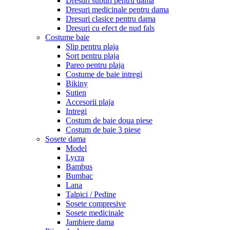
Dresuri subtiri pentru dama
Dresuri medicinale pentru dama
Dresuri clasice pentru dama
Dresuri cu efect de nud fals
Costume baie
Slip pentru plaja
Sort pentru plaja
Pareo pentru plaja
Costume de baie intregi
Bikiny
Sutien
Accesorii plaja
Intregi
Costum de baie doua piese
Costum de baie 3 piese
Sosete dama
Model
Lycra
Bambus
Bumbac
Lana
Talpici / Pedine
Sosete compresive
Sosete medicinale
Jambiere dama