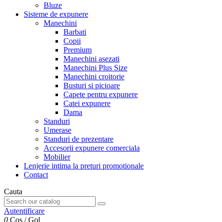
Bluze
Sisteme de expunere
Manechini
Barbati
Copii
Premium
Manechini asezati
Manechini Plus Size
Manechini croitorie
Busturi si picioare
Capete pentru expunere
Catei expunere
Dama
Standuri
Umerase
Standuri de prezentare
Accesorii expunere comerciala
Mobilier
Lenjerie intima la preturi promotionale
Contact
Cauta
Autentificare
0
Cos
/
Gol