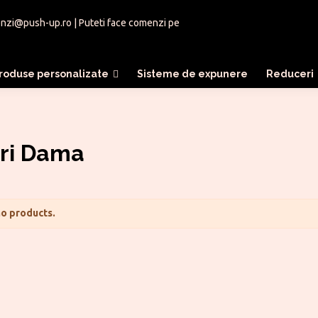
nzi@push-up.ro
| Puteti face comenzi pe
roduse personalizate
Sisteme de expunere
Reduceri
uri Dama
o products.