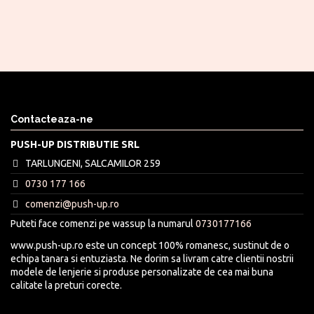
Contacteaza-ne
PUSH-UP DISTRIBUTIE SRL
TARLUNGENI, SALCAMILOR 259
0730 177 166
comenzi@push-up.ro
Puteti face comenzi pe wassup la numarul
0730177166
www.push-up.ro este un concept 100% romanesc, sustinut de o
echipa tanara si entuziasta. Ne dorim sa livram catre clientii nostrii
modele de lenjerie si produse personalizate de cea mai buna
calitate la preturi corecte.