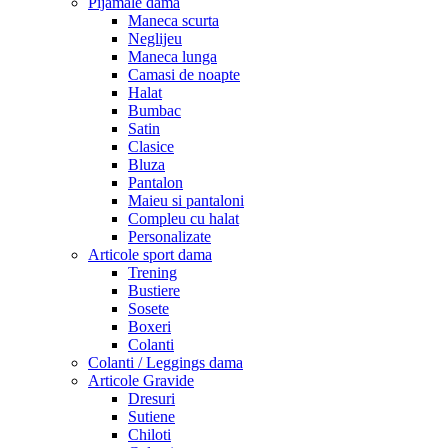
Pijamale dama
Maneca scurta
Neglijeu
Maneca lunga
Camasi de noapte
Halat
Bumbac
Satin
Clasice
Bluza
Pantalon
Maieu si pantaloni
Compleu cu halat
Personalizate
Articole sport dama
Trening
Bustiere
Sosete
Boxeri
Colanti
Colanti / Leggings dama
Articole Gravide
Dresuri
Sutiene
Chiloti