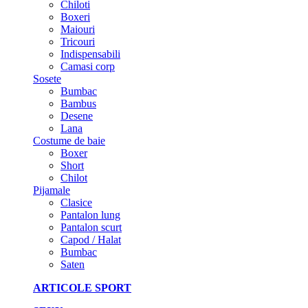
Chiloti
Boxeri
Maiouri
Tricouri
Indispensabili
Camasi corp
Sosete
Bumbac
Bambus
Desene
Lana
Costume de baie
Boxer
Short
Chilot
Pijamale
Clasice
Pantalon lung
Pantalon scurt
Capod / Halat
Bumbac
Saten
ARTICOLE SPORT