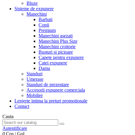
Bluze
Sisteme de expunere
Manechini
Barbati
Copii
Premium
Manechini asezati
Manechini Plus Size
Manechini croitorie
Busturi si picioare
Capete pentru expunere
Catei expunere
Dama
Standuri
Umerase
Standuri de prezentare
Accesorii expunere comerciala
Mobilier
Lenjerie intima la preturi promotionale
Contact
Cauta
Autentificare
0
Cos
/
Gol