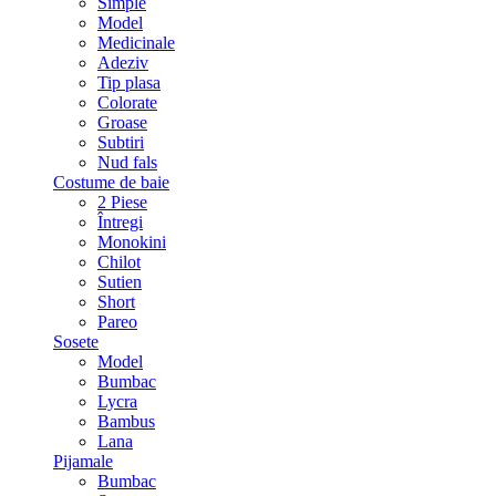
Simple
Model
Medicinale
Adeziv
Tip plasa
Colorate
Groase
Subtiri
Nud fals
Costume de baie
2 Piese
Întregi
Monokini
Chilot
Sutien
Short
Pareo
Sosete
Model
Bumbac
Lycra
Bambus
Lana
Pijamale
Bumbac