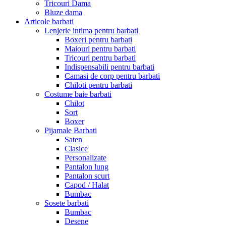
Tricouri Dama
Bluze dama
Articole barbati
Lenjerie intima pentru barbati
Boxeri pentru barbati
Maiouri pentru barbati
Tricouri pentru barbati
Indispensabili pentru barbati
Camasi de corp pentru barbati
Chiloti pentru barbati
Costume baie barbati
Chilot
Sort
Boxer
Pijamale Barbati
Saten
Clasice
Personalizate
Pantalon lung
Pantalon scurt
Capod / Halat
Bumbac
Sosete barbati
Bumbac
Desene