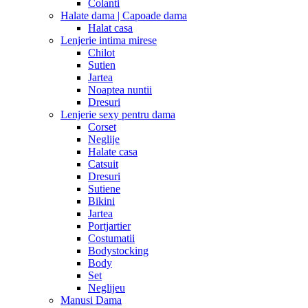
Colanti
Halate dama | Capoade dama
Halat casa
Lenjerie intima mirese
Chilot
Sutien
Jartea
Noaptea nuntii
Dresuri
Lenjerie sexy pentru dama
Corset
Neglije
Halate casa
Catsuit
Dresuri
Sutiene
Bikini
Jartea
Portjartier
Costumatii
Bodystocking
Body
Set
Neglijeu
Manusi Dama