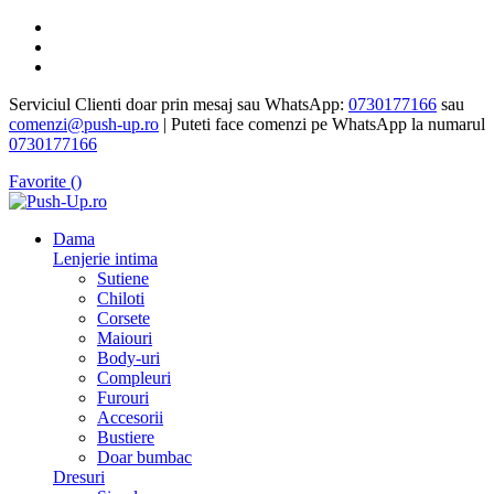
Serviciul Clienti doar prin mesaj sau WhatsApp:
0730177166
sau
comenzi@push-up.ro
| Puteti face comenzi pe WhatsApp la numarul
0730177166
Favorite (
)
Dama
Lenjerie intima
Sutiene
Chiloti
Corsete
Maiouri
Body-uri
Compleuri
Furouri
Accesorii
Bustiere
Doar bumbac
Dresuri