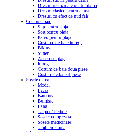
Dresuri subtiri pentru dama
Dresuri medicinale pentru dama
Dresuri clasice pentru dama
Dresuri cu efect de nud fals
Costume baie
Slip pentru plaja
Sort pentru plaja
Pareo pentru plaja
Costume de baie intregi
Bikiny
Sutien
Accesorii plaja
Intregi
Costum de baie doua piese
Costum de baie 3 piese
Sosete dama
Model
Lycra
Bambus
Bumbac
Lana
Talpici / Pedine
Sosete compresive
Sosete medicinale
Jambiere dama