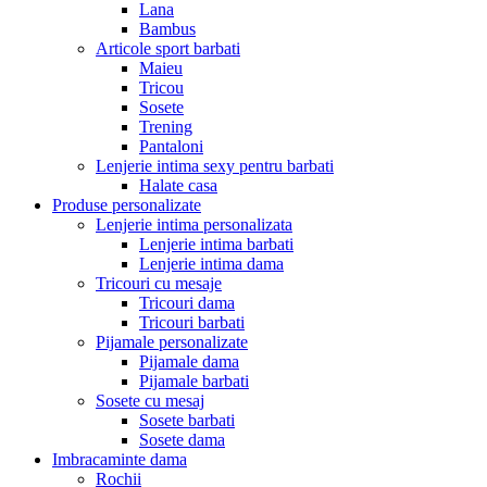
Lana
Bambus
Articole sport barbati
Maieu
Tricou
Sosete
Trening
Pantaloni
Lenjerie intima sexy pentru barbati
Halate casa
Produse personalizate
Lenjerie intima personalizata
Lenjerie intima barbati
Lenjerie intima dama
Tricouri cu mesaje
Tricouri dama
Tricouri barbati
Pijamale personalizate
Pijamale dama
Pijamale barbati
Sosete cu mesaj
Sosete barbati
Sosete dama
Imbracaminte dama
Rochii