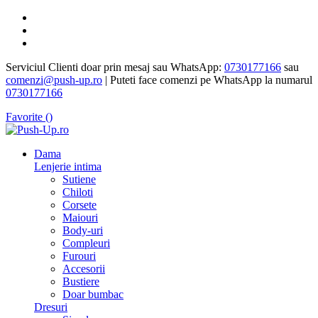
Serviciul Clienti doar prin mesaj sau WhatsApp:
0730177166
sau
comenzi@push-up.ro
| Puteti face comenzi pe WhatsApp la numarul
0730177166
Favorite (
)
Dama
Lenjerie intima
Sutiene
Chiloti
Corsete
Maiouri
Body-uri
Compleuri
Furouri
Accesorii
Bustiere
Doar bumbac
Dresuri