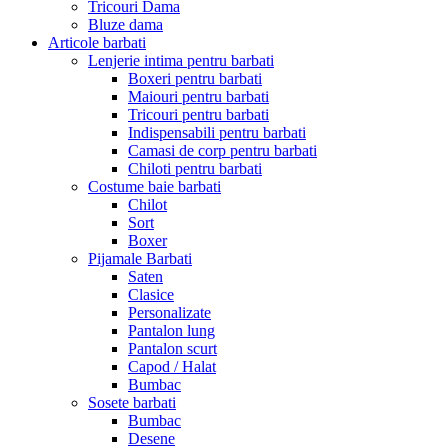
Tricouri Dama
Bluze dama
Articole barbati
Lenjerie intima pentru barbati
Boxeri pentru barbati
Maiouri pentru barbati
Tricouri pentru barbati
Indispensabili pentru barbati
Camasi de corp pentru barbati
Chiloti pentru barbati
Costume baie barbati
Chilot
Sort
Boxer
Pijamale Barbati
Saten
Clasice
Personalizate
Pantalon lung
Pantalon scurt
Capod / Halat
Bumbac
Sosete barbati
Bumbac
Desene