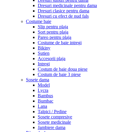
Dresuri subtiri pentru dama
Dresuri medicinale pentru dama
Dresuri clasice pentru dama
Dresuri cu efect de nud fals
Costume baie
Slip pentru plaja
Sort pentru plaja
Pareo pentru plaja
Costume de baie intregi
Bikiny
Sutien
Accesorii plaja
Intregi
Costum de baie doua piese
Costum de baie 3 piese
Sosete dama
Model
Lycra
Bambus
Bumbac
Lana
Talpici / Pedine
Sosete compresive
Sosete medicinale
Jambiere dama