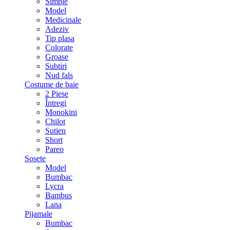
Simple
Model
Medicinale
Adeziv
Tip plasa
Colorate
Groase
Subtiri
Nud fals
Costume de baie
2 Piese
Întregi
Monokini
Chilot
Sutien
Short
Pareo
Sosete
Model
Bumbac
Lycra
Bambus
Lana
Pijamale
Bumbac