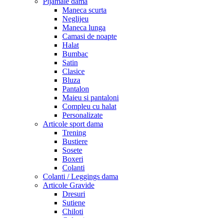
Pijamale dama
Maneca scurta
Neglijeu
Maneca lunga
Camasi de noapte
Halat
Bumbac
Satin
Clasice
Bluza
Pantalon
Maieu si pantaloni
Compleu cu halat
Personalizate
Articole sport dama
Trening
Bustiere
Sosete
Boxeri
Colanti
Colanti / Leggings dama
Articole Gravide
Dresuri
Sutiene
Chiloti