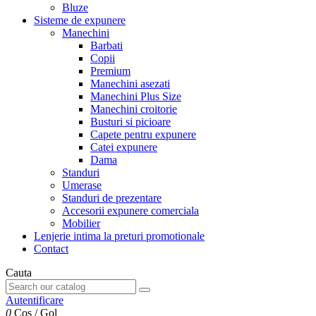
Bluze
Sisteme de expunere
Manechini
Barbati
Copii
Premium
Manechini asezati
Manechini Plus Size
Manechini croitorie
Busturi si picioare
Capete pentru expunere
Catei expunere
Dama
Standuri
Umerase
Standuri de prezentare
Accesorii expunere comerciala
Mobilier
Lenjerie intima la preturi promotionale
Contact
Cauta
Autentificare
0
Cos
/
Gol