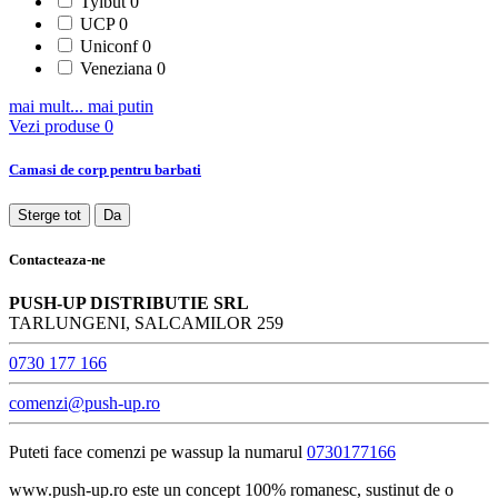
Tylbut
0
UCP
0
Uniconf
0
Veneziana
0
mai mult...
mai putin
Vezi produse
0
Camasi de corp pentru barbati
Sterge tot
Da
Contacteaza-ne
PUSH-UP DISTRIBUTIE SRL
TARLUNGENI, SALCAMILOR 259
0730 177 166
comenzi@push-up.ro
Puteti face comenzi pe wassup la numarul
0730177166
www.push-up.ro este un concept 100% romanesc, sustinut de o