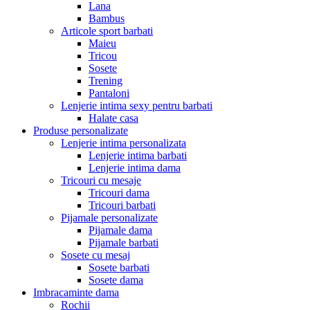
Lana
Bambus
Articole sport barbati
Maieu
Tricou
Sosete
Trening
Pantaloni
Lenjerie intima sexy pentru barbati
Halate casa
Produse personalizate
Lenjerie intima personalizata
Lenjerie intima barbati
Lenjerie intima dama
Tricouri cu mesaje
Tricouri dama
Tricouri barbati
Pijamale personalizate
Pijamale dama
Pijamale barbati
Sosete cu mesaj
Sosete barbati
Sosete dama
Imbracaminte dama
Rochii