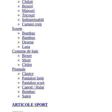
Chiloti
Boxeri
Maiouri
Tricouri
Indispensabili
Camasi corp
Sosete
Bumbac
Bambus
Desene
Lana
Costume de baie
Boxer
Short
Chilot
Pijamale
Clasice
Pantalon lung
Pantalon scurt
Capod / Halat
Bumbac
Saten
ARTICOLE SPORT