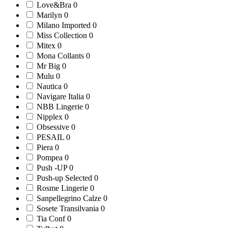
Love&Bra
0
Marilyn
0
Milano Imported
0
Miss Collection
0
Mitex
0
Mona Collants
0
Mr Big
0
Mulu
0
Nautica
0
Navigare Italia
0
NBB Lingerie
0
Nipplex
0
Obsessive
0
PESAIL
0
Piera
0
Pompea
0
Push -UP
0
Push-up Selected
0
Rosme Lingerie
0
Sanpellegrino Calze
0
Sosete Transilvania
0
Tia Conf
0