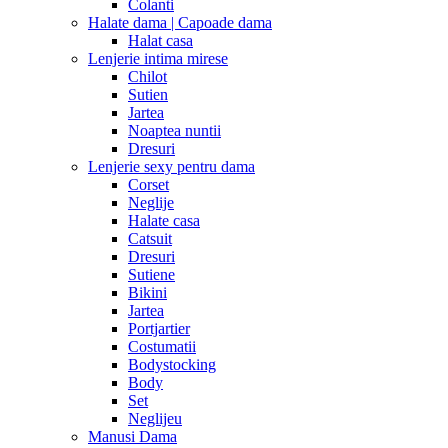
Colanti
Halate dama | Capoade dama
Halat casa
Lenjerie intima mirese
Chilot
Sutien
Jartea
Noaptea nuntii
Dresuri
Lenjerie sexy pentru dama
Corset
Neglije
Halate casa
Catsuit
Dresuri
Sutiene
Bikini
Jartea
Portjartier
Costumatii
Bodystocking
Body
Set
Neglijeu
Manusi Dama