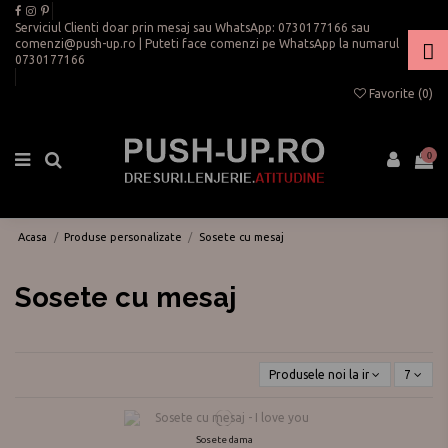
Serviciul Clienti doar prin mesaj sau WhatsApp:
0730177166
sau
comenzi@push-up.ro
| Puteti face comenzi pe WhatsApp la numarul
0730177166
Favorite (
0
)
0
Acasa
Produse personalizate
Sosete cu mesaj
Sosete cu mesaj
Produsele noi la inceput
7
Sosete dama