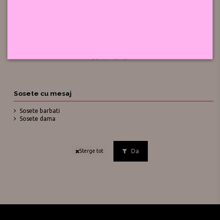
Sosete cu mesaj
Sosete cu mesaj - Adu-mi un ceai
30,00 lei
Alb
Negru
Bleumarin
Gri
Mov
Fuchsia
Random
36-41
40-45
Sosete cu mesaj
Sosete barbati
Sosete dama
Da
Sterge tot