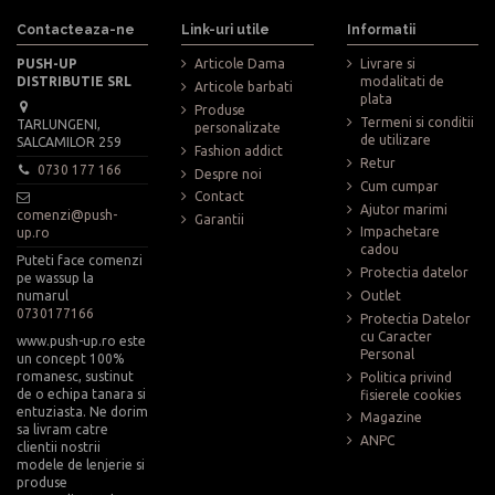
Contacteaza-ne
Link-uri utile
Informatii
PUSH-UP
Articole Dama
Livrare si
DISTRIBUTIE SRL
modalitati de
Articole barbati
plata
Produse
Termeni si conditii
TARLUNGENI,
personalizate
de utilizare
SALCAMILOR 259
Fashion addict
Retur
0730 177 166
Despre noi
Cum cumpar
Contact
Ajutor marimi
comenzi@push-
Garantii
Impachetare
up.ro
cadou
Puteti face comenzi
Protectia datelor
pe wassup la
numarul
Outlet
0730177166
Protectia Datelor
cu Caracter
www.push-up.ro este
Personal
un concept 100%
romanesc, sustinut
Politica privind
de o echipa tanara si
fisierele cookies
entuziasta. Ne dorim
Magazine
sa livram catre
ANPC
clientii nostrii
modele de lenjerie si
produse