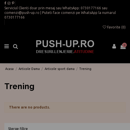
Serviciul Clienti doar prin mesaj sau WhatsApp:
0730177166
sau
comenzi@push-up.ro
| Puteti face comenzi pe WhatsApp la numarul
0730177166
Favorite (
0
)
0
Acasa
Articole Dama
Articole sport dama
Trening
Trening
There are no products.
Sterge filtre