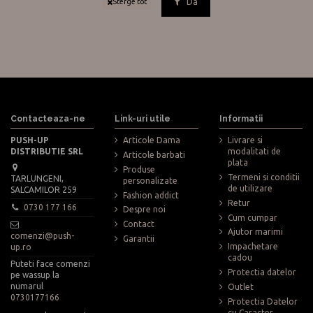
Da
Sterge tot
Contacteaza-ne
Link-uri utile
Informatii
PUSH-UP
Articole Dama
Livrare si
DISTRIBUTIE SRL
modalitati de
Articole barbati
plata
Produse
Termeni si conditii
TARLUNGENI,
personalizate
de utilizare
SALCAMILOR 259
Fashion addict
Retur
0730 177 166
Despre noi
Cum cumpar
Contact
Ajutor marimi
comenzi@push-
Garantii
Impachetare
up.ro
cadou
Puteti face comenzi
Protectia datelor
pe wassup la
numarul
Outlet
0730177166
Protectia Datelor
cu Caracter