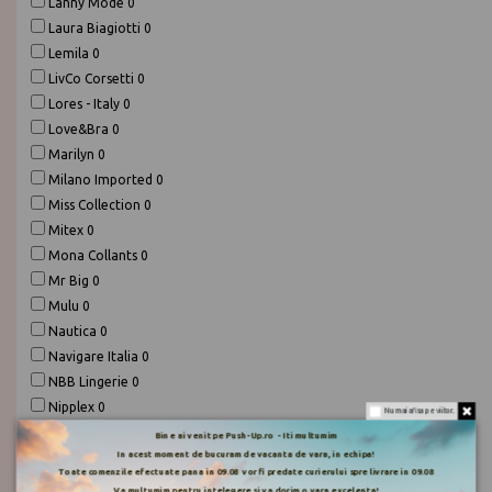
Lanny Mode
0
Laura Biagiotti
0
Lemila
0
LivCo Corsetti
0
Lores - Italy
0
Love&Bra
0
Marilyn
0
Milano Imported
0
Miss Collection
0
Mitex
0
Mona Collants
0
Mr Big
0
Mulu
0
Nautica
0
Navigare Italia
0
NBB Lingerie
0
Nipplex
0
Nu mai afisa pe viitor.
Obsessive
0
Bine ai venit pe Push-Up.ro - Iti multumim
In acest moment de bucuram de vacanta de vara, in echipa!
PESAIL
0
Toate comenzile efectuate pana in 09.08 vor fi predate curierului spre livrare in 09.08
Piera
0
Va multumim pentru intelegere si va dorim o vara excelenta!