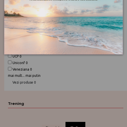
Pompea
0
Push -UP
0
Push-up Selected
0
Rosme Lingerie
0
Sanpellegrino Calze
0
Sosete Transilvania
0
Tia Conf
0
Tylbut
0
UCP
0
Uniconf
0
Veneziana
0
mai mult...
mai putin
Vezi produse
0
Trening