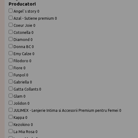
Producatori
Angel`s story
0
Azal - Sutiene premium
0
Coeur Joie
0
Cotonella
0
Diamond
0
Donna BC
0
Emy Calze
0
Filodoro
0
Fiore
0
Funpol
0
Gabriella
0
Gatta Collants
0
Glam
0
Jolidon
0
JULIMEX - Lenjerie Intima si Accesorii Premium pentru Femei
0
Kappa
0
Kezokino
0
La Mia Rosa
0