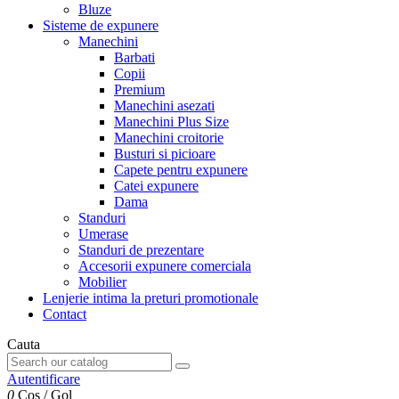
Bluze
Sisteme de expunere
Manechini
Barbati
Copii
Premium
Manechini asezati
Manechini Plus Size
Manechini croitorie
Busturi si picioare
Capete pentru expunere
Catei expunere
Dama
Standuri
Umerase
Standuri de prezentare
Accesorii expunere comerciala
Mobilier
Lenjerie intima la preturi promotionale
Contact
Cauta
Autentificare
0
Cos
/
Gol