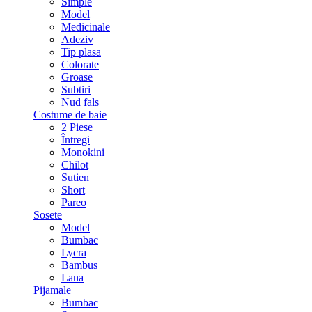
Simple
Model
Medicinale
Adeziv
Tip plasa
Colorate
Groase
Subtiri
Nud fals
Costume de baie
2 Piese
Întregi
Monokini
Chilot
Sutien
Short
Pareo
Sosete
Model
Bumbac
Lycra
Bambus
Lana
Pijamale
Bumbac