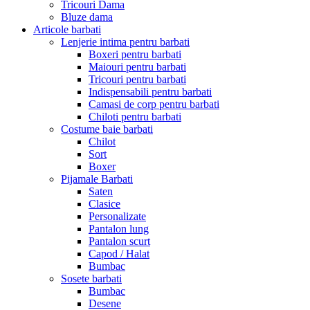
Tricouri Dama
Bluze dama
Articole barbati
Lenjerie intima pentru barbati
Boxeri pentru barbati
Maiouri pentru barbati
Tricouri pentru barbati
Indispensabili pentru barbati
Camasi de corp pentru barbati
Chiloti pentru barbati
Costume baie barbati
Chilot
Sort
Boxer
Pijamale Barbati
Saten
Clasice
Personalizate
Pantalon lung
Pantalon scurt
Capod / Halat
Bumbac
Sosete barbati
Bumbac
Desene