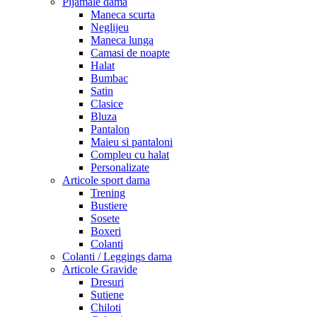
Pijamale dama
Maneca scurta
Neglijeu
Maneca lunga
Camasi de noapte
Halat
Bumbac
Satin
Clasice
Bluza
Pantalon
Maieu si pantaloni
Compleu cu halat
Personalizate
Articole sport dama
Trening
Bustiere
Sosete
Boxeri
Colanti
Colanti / Leggings dama
Articole Gravide
Dresuri
Sutiene
Chiloti