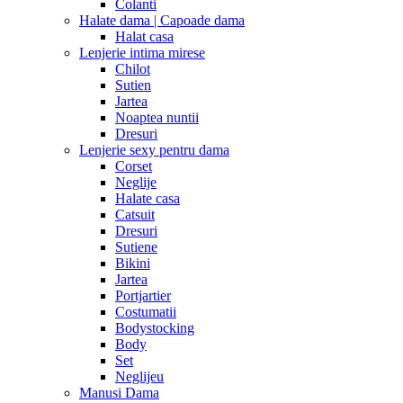
Colanti
Halate dama | Capoade dama
Halat casa
Lenjerie intima mirese
Chilot
Sutien
Jartea
Noaptea nuntii
Dresuri
Lenjerie sexy pentru dama
Corset
Neglije
Halate casa
Catsuit
Dresuri
Sutiene
Bikini
Jartea
Portjartier
Costumatii
Bodystocking
Body
Set
Neglijeu
Manusi Dama