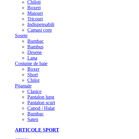
Chiloti
Boxeri
Maiouri
Tricouri
Indispensabili
Camasi corp
Sosete
Bumbac
Bambus
Desene
Lana
Costume de baie
Boxer
Short
Chilot
Pijamale
Clasice
Pantalon lung
Pantalon scurt
Capod / Halat
Bumbac
Saten
ARTICOLE SPORT