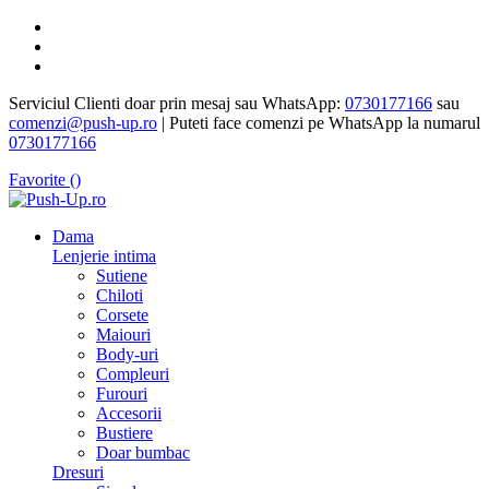
Serviciul Clienti doar prin mesaj sau WhatsApp:
0730177166
sau
comenzi@push-up.ro
| Puteti face comenzi pe WhatsApp la numarul
0730177166
Favorite (
)
Dama
Lenjerie intima
Sutiene
Chiloti
Corsete
Maiouri
Body-uri
Compleuri
Furouri
Accesorii
Bustiere
Doar bumbac
Dresuri