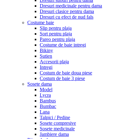
Dresuri subtiri pentru dama
Dresuri medicinale pentru dama
Dresuri clasice pentru dama
Dresuri cu efect de nud fals
Costume baie
Slip pentru plaja
Sort pentru plaja
Pareo pentru plaja
Costume de baie intregi
Bikiny
Sutien
Accesorii plaja
Intregi
Costum de baie doua piese
Costum de baie 3 piese
Sosete dama
Model
Lycra
Bambus
Bumbac
Lana
Talpici / Pedine
Sosete compresive
Sosete medicinale
Jambiere dama