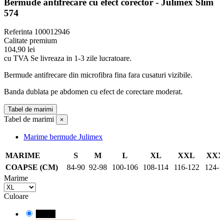
Bermude antifrecare cu efect corector - Julimex Slim
574
Referinta
100012946
Calitate premium
104,90 lei
cu TVA
Se livreaza in 1-3 zile lucratoare.
Bermude antifrecare din microfibra fina fara cusaturi vizibile.
Banda dublata pe abdomen cu efect de corectare moderat.
Tabel de marimi
Tabel de marimi
×
Marime bermude Julimex
MARIME
S
M
L
XL
XXL
XX
COAPSE (CM)
84-90
92-98
100-106
108-114
116-122
124-
Marime
Culoare
Negru