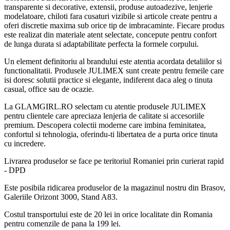
transparente si decorative, extensii, produse autoadezive, lenjerie
modelatoare, chiloti fara cusaturi vizibile si articole create pentru a
oferi discretie maxima sub orice tip de imbracaminte. Fiecare produs
este realizat din materiale atent selectate, concepute pentru confort
de lunga durata si adaptabilitate perfecta la formele corpului.
Un element definitoriu al brandului este atentia acordata detaliilor si
functionalitatii. Produsele JULIMEX sunt create pentru femeile care
isi doresc solutii practice si elegante, indiferent daca aleg o tinuta
casual, office sau de ocazie.
La GLAMGIRL.RO selectam cu atentie produsele JULIMEX
pentru clientele care apreciaza lenjeria de calitate si accesoriile
premium. Descopera colectii moderne care imbina feminitatea,
confortul si tehnologia, oferindu-ti libertatea de a purta orice tinuta
cu incredere.
Livrarea produselor se face pe teritoriul Romaniei prin curierat rapid
- DPD
Este posibila ridicarea produselor de la magazinul nostru din Brasov,
Galeriile Orizont 3000, Stand A83.
Costul transportului este de 20 lei in orice localitate din Romania
pentru comenzile de pana la 199 lei.