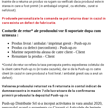
Inainte de a returna un produs va rugam sa verificati daca produsul este in
starea in care a fost primit ( in ambalajul original , cu eticheta , curat si
nefolosit).
Produsele personalizate la comanda se pot returna doar in cazul in
care exista un defect de fabricatie.
Costurile de retur* ale produsului vor fi suportate dupa cum
urmeaza :
Produs livrat / ambalat / imprimat gresit - Push-up.ro
Produs cu defect (neconform) - Push-up.ro
Marime nepotrivita aleasa de catre client - Client
Renuntare la produs - Client
*Costul de retur se refera la taxa perceputa pentru expedierea coletului de
la client catre Push-up.ro (in toate cazurile), dar si de la Push-up.ro catre
client (in cazul in care produsul a fost livrat / ambalat gresit sau a avut un
defect).
Valoarea produsului returnat va fi returnata in contul indicat de
dumneavoastra in maxim 7 zile lucratoare de la confirmarea
primirii produsului la depozitul Push-up.ro
Push-up Distributie Srl si-a inceput activitatea in vara anului 2020,
personalul avand o experienta cu Ciorapii si Articolele de lenjerie