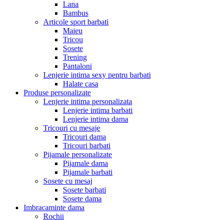
Lana
Bambus
Articole sport barbati
Maieu
Tricou
Sosete
Trening
Pantaloni
Lenjerie intima sexy pentru barbati
Halate casa
Produse personalizate
Lenjerie intima personalizata
Lenjerie intima barbati
Lenjerie intima dama
Tricouri cu mesaje
Tricouri dama
Tricouri barbati
Pijamale personalizate
Pijamale dama
Pijamale barbati
Sosete cu mesaj
Sosete barbati
Sosete dama
Imbracaminte dama
Rochii