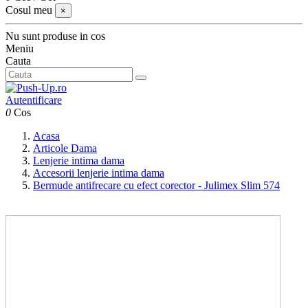
Cosul meu
×
Nu sunt produse in cos
Meniu
Cauta
Autentificare
0
Cos
Acasa
Articole Dama
Lenjerie intima dama
Accesorii lenjerie intima dama
Bermude antifrecare cu efect corector - Julimex Slim 574