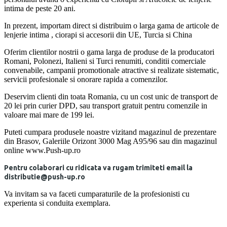
intima de peste 20 ani.
In prezent, importam direct si distribuim o larga gama de articole de
lenjerie intima , ciorapi si accesorii din UE, Turcia si China
Oferim clientilor nostrii o gama larga de produse de la producatori
Romani, Polonezi, Italieni si Turci renumiti, conditii comerciale
convenabile, campanii promotionale atractive si realizate sistematic,
servicii profesionale si onorare rapida a comenzilor.
Deservim clienti din toata Romania, cu un cost unic de transport de
20 lei prin curier DPD, sau transport gratuit pentru comenzile in
valoare mai mare de 199 lei.
Puteti cumpara produsele noastre vizitand magazinul de prezentare
din Brasov, Galeriile Orizont 3000 Mag A95/96 sau din magazinul
online www.Push-up.ro
Pentru colaborari cu ridicata va rugam trimiteti email la
distributie@push-up.ro
Va invitam sa va faceti cumparaturile de la profesionisti cu
experienta si conduita exemplara.