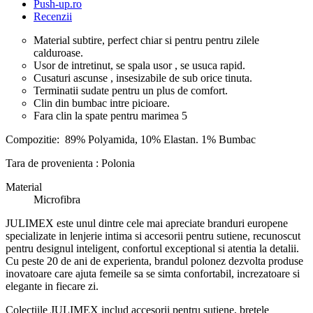
Push-up.ro
Recenzii
Material subtire, perfect chiar si pentru pentru zilele
calduroase.
Usor de intretinut, se spala usor , se usuca rapid.
Cusaturi ascunse , insesizabile de sub orice tinuta.
Terminatii sudate pentru un plus de comfort.
Clin din bumbac intre picioare.
Fara clin la spate pentru marimea 5
Compozitie: 89% Polyamida, 10% Elastan. 1% Bumbac
Tara de provenienta : Polonia
Material
Microfibra
JULIMEX este unul dintre cele mai apreciate branduri europene
specializate in lenjerie intima si accesorii pentru sutiene, recunoscut
pentru designul inteligent, confortul exceptional si atentia la detalii.
Cu peste 20 de ani de experienta, brandul polonez dezvolta produse
inovatoare care ajuta femeile sa se simta confortabil, increzatoare si
elegante in fiecare zi.
Colectiile JULIMEX includ accesorii pentru sutiene, bretele