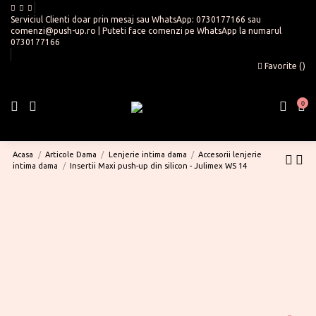
Serviciul Clienti doar prin mesaj sau WhatsApp:
0730177166
sau
comenzi@push-up.ro
| Puteti face comenzi pe WhatsApp la numarul
0730177166
Favorite (
)
0
Acasa
Articole Dama
Lenjerie intima dama
Accesorii lenjerie
intima dama
Insertii Maxi push-up din silicon - Julimex WS 14