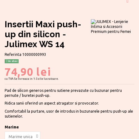
Insertii Maxi push-
up din silicon -
Julimex WS 14
Referinta
10000000993
In stoc
74,90 lei
cu TVA
Se livreaza in 1-3 zile lucratoare.
Pad de silicon generos pentru sutiene prevazute cu buzunar pentru
pernute / buretei push-up.
Ridica sanii oferind un aspect atragator si provocator.
Comfortabil la purtare, usor de introdus in buzunarele pentru push-up ale
sutienelor.
Marime