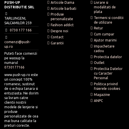
Costurile de retur* ale produsului vor fi suportate dupa cum
www.Push-up.ro
PUSH-UP
Articole Dama
Livrare si
Produsele se pot schimba gratuit in termen de 14 zile de la primirea
urmeaza :
DISTRIBUTIE SRL
modalitati de
La GLAMGIRL.RO selectam cu atentie produsele JULIMEX pentru clientele
acestora , totusi valoarea transportului este nerambursabila.
Pentru colaborari cu ridicata va rugam trimiteti email la
Articole barbati
plata
care apreciaza lenjeria de calitate si accesoriile premium. Descopera
distributie@push-up.ro
Produs livrat / ambalat / imprimat gresit - Push-up.ro
Produse
colectii moderne care imbina feminitatea, confortul si tehnologia,
Termeni si conditii
TARLUNGENI,
Produs cu defect (neconform) - Push-up.ro
personalizate
Va invitam sa va faceti cumparaturile de la profesionisti cu experienta si
oferindu-ti libertatea de a purta orice tinuta cu incredere.
de utilizare
SALCAMILOR 259
Marime nepotrivita aleasa de catre client - Client
Fashion addict
conduita exemplara.
Renuntare la produs - Client
Retur
0730 177 166
Despre noi
Cum cumpar
*Costul de retur se refera la taxa perceputa pentru expedierea coletului
Contact
de la client catre Push-up.ro (in toate cazurile), dar si de la Push-
Ajutor marimi
comenzi@push-
Garantii
up.ro catre client (in cazul in care produsul a fost livrat / ambalat gresit
Impachetare
up.ro
sau a avut un defect).
cadou
Puteti face comenzi
Valoarea produsului returnat va fi returnata in contul indicat de
Protectia datelor
pe wassup la
dumneavoastra in maxim 7 zile lucratoare de la confirmarea
numarul
Outlet
primirii produsului la depozitul Push-up.ro
0730177166
Protectia Datelor
cu Caracter
www.push-up.ro este
Personal
un concept 100%
romanesc, sustinut
Politica privind
de o echipa tanara si
fisierele cookies
entuziasta. Ne dorim
Magazine
sa livram catre
ANPC
clientii nostrii
modele de lenjerie si
produse
personalizate de cea
mai buna calitate la
preturi corecte.