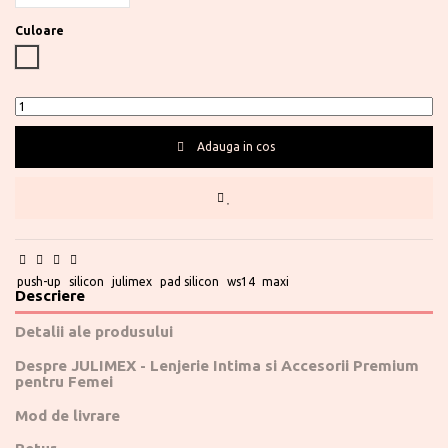
Culoare
Nude
Adauga in cos
Te ajutam?
0730 177 166
push-up
silicon
julimex
pad silicon
ws14
maxi
Descriere
Detalii ale produsului
Despre JULIMEX - Lenjerie Intima si Accesorii Premium
pentru Femei
Mod de livrare