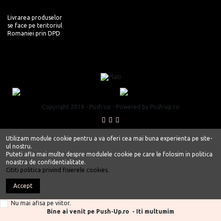
Livrarea produselor
se face pe teritoriul
Romaniei prin DPD
Copyright 2019 - Push-up - Powered by Push-up.ro
Utilizam module cookie pentru a va oferi cea mai buna experienta pe site-
ul nostru.
Puteti afla mai multe despre modulele cookie pe care le folosim in politica
noastra de confidentialitate.
Cititi politica privind fisierele cookies.
Accept
Nu mai afisa pe viitor.
Bine ai venit pe Push-Up.ro - Iti multumim