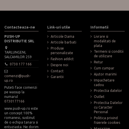
Contacteaza-ne
Link-uri utile
Informatii
PUSH-UP
Articole Dama
Livrare si
DISTRIBUTIE SRL
modalitati de
Articole barbati
plata
Produse
Termeni si conditii
TARLUNGENI,
personalizate
de utilizare
SALCAMILOR 259
Fashion addict
Retur
0730 177 166
Despre noi
Cum cumpar
Contact
Ajutor marimi
comenzi@push-
Garantii
Impachetare
up.ro
cadou
Puteti face comenzi
Protectia datelor
pe wassup la
numarul
Outlet
0730177166
Protectia Datelor
cu Caracter
www.push-up.ro este
Personal
un concept 100%
romanesc, sustinut
Politica privind
de o echipa tanara si
fisierele cookies
entuziasta. Ne dorim
Magazine