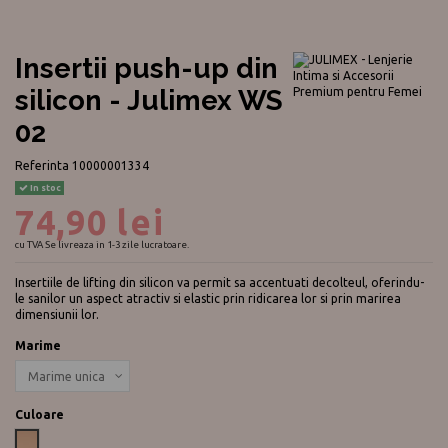
Insertii push-up din
silicon - Julimex WS
02
Referinta
10000001334
In stoc
74,90 lei
cu TVA
Se livreaza in 1-3 zile lucratoare.
Insertiile de lifting din silicon va permit sa accentuati decolteul, oferindu-
le sanilor un aspect atractiv si elastic prin ridicarea lor si prin marirea
dimensiunii lor.
Marime
Culoare
Nude