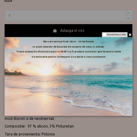
Adauga in cos
Nu mai afisa pe viitor.
Bine ai venit pe Push-Up.ro - Iti multumim
In acest moment de bucuram de vacanta de vara, in echipa!
Te ajutam?
Toate comenzile efectuate pana in 09.08 vor fi predate curierului spre livrare in 09.08
0730 177 166
Va multumim pentru intelegere si va dorim o vara excelenta!
push-up
sutien
silicon
julimex
burete
pad silicon
insertie
ridicare
ws 02
lifting
Descriere
Umpluturile moi din silicon, placute la atingere va permit sa corectati
forma sanilor si sa reglati dimensiunea la orice sutien pe care il alegeti.
Datorita siliconului folosit care se muleaza natural si proiecteaza forma
corespunzatore, insertia garanteaza efectul de modelare a sanilor intr-un
mod discret si de neobservat.
Compozitie: 97 % silicon, 3% Poliuretan
Tara de provenienta: Polonia