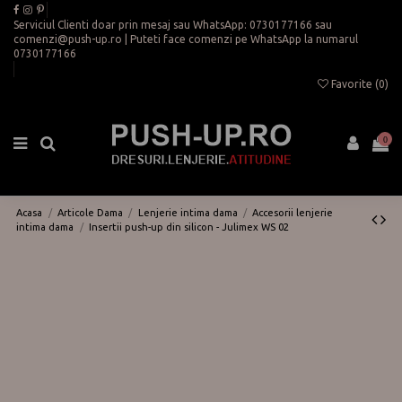
Serviciul Clienti doar prin mesaj sau WhatsApp:
0730177166
sau
comenzi@push-up.ro
| Puteti face comenzi pe WhatsApp la numarul
0730177166
Favorite (
0
)
0
Acasa
Articole Dama
Lenjerie intima dama
Accesorii lenjerie
intima dama
Insertii push-up din silicon - Julimex WS 02