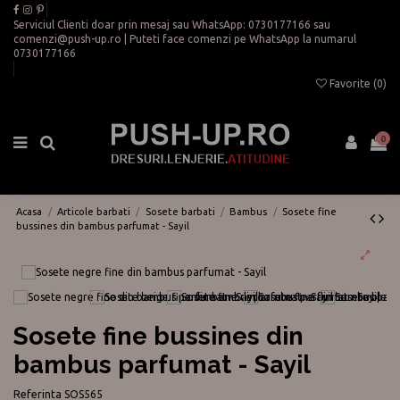
Serviciul Clienti doar prin mesaj sau WhatsApp:
0730177166
sau
comenzi@push-up.ro
| Puteti face comenzi pe WhatsApp la numarul
0730177166
Favorite (
0
)
0
Acasa
Articole barbati
Sosete barbati
Bambus
Sosete fine
bussines din bambus parfumat - Sayil
Sosete fine bussines din
bambus parfumat - Sayil
Referinta
SOS565