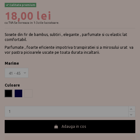
Calitate premium
18,00 lei
cu TVA
Se livreaza in 1-3 zile lucratoare.
Sosete din fir de bambus, subtiri , elegante , parfumate si cu elastic lat
comfortabil.
Parfumate , foarte eficiente impotriva transpiratiei si a mirosului urat va
vor pastra picioarele uscate pe toata durata incaltarii.
Marime
Culoare
Negru
Bleumarin
Naturale
Adauga in cos
Te ajutam?