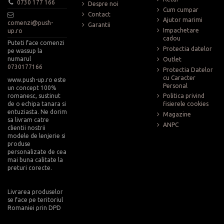
0730 177 166
Despre noi
Cum cumpar
Contact
Ajutor marimi
comenzi@push-
Garantii
Impachetare
up.ro
cadou
Puteti face comenzi
Protectia datelor
pe wassup la
numarul
Outlet
0730177166
Protectia Datelor
cu Caracter
www.push-up.ro este
Personal
un concept 100%
romanesc, sustinut
Politica privind
de o echipa tanara si
fisierele cookies
entuziasta. Ne dorim
Magazine
sa livram catre
ANPC
clientii nostrii
modele de lenjerie si
produse
personalizate de cea
mai buna calitate la
preturi corecte.
Livrarea produselor
se face pe teritoriul
Romaniei prin DPD