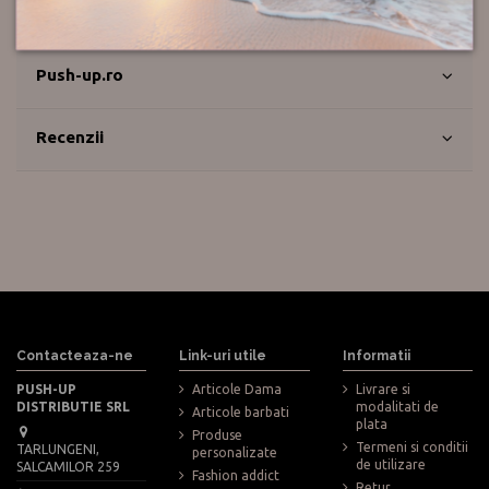
Retur
Push-up.ro
Recenzii
Contacteaza-ne
Link-uri utile
Informatii
PUSH-UP
Articole Dama
Livrare si
DISTRIBUTIE SRL
modalitati de
Articole barbati
plata
Produse
Termeni si conditii
TARLUNGENI,
personalizate
de utilizare
SALCAMILOR 259
Fashion addict
Retur