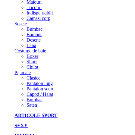
Maiouri
Tricouri
Indispensabili
Camasi corp
Sosete
Bumbac
Bambus
Desene
Lana
Costume de baie
Boxer
Short
Chilot
Pijamale
Clasice
Pantalon lung
Pantalon scurt
Capod / Halat
Bumbac
Saten
ARTICOLE SPORT
SEXY