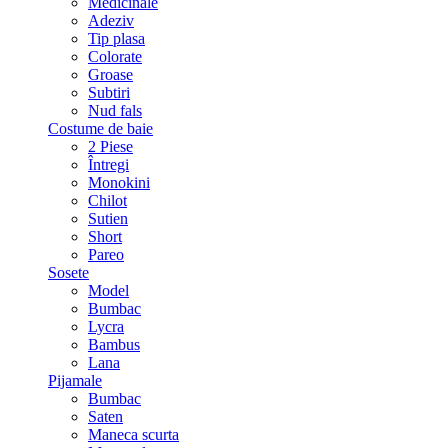
Medicinale
Adeziv
Tip plasa
Colorate
Groase
Subtiri
Nud fals
Costume de baie
2 Piese
Întregi
Monokini
Chilot
Sutien
Short
Pareo
Sosete
Model
Bumbac
Lycra
Bambus
Lana
Pijamale
Bumbac
Saten
Maneca scurta