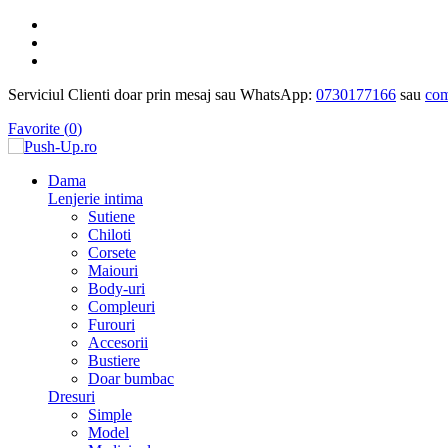
Serviciul Clienti doar prin mesaj sau WhatsApp:
0730177166
sau
com
Favorite (
0
)
Dama
Lenjerie intima
Sutiene
Chiloti
Corsete
Maiouri
Body-uri
Compleuri
Furouri
Accesorii
Bustiere
Doar bumbac
Dresuri
Simple
Model