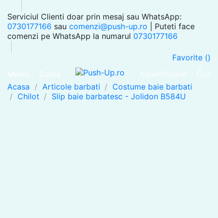
Serviciul Clienti doar prin mesaj sau WhatsApp:
0730177166
sau
comenzi@push-up.ro
| Puteti face
comenzi pe WhatsApp la numarul
0730177166
Favorite (
)
0
Meniu
Cauta
Autentificare
Cos
Acasa
Articole barbati
Costume baie barbati
Chilot
Slip baie barbatesc - Jolidon B584U