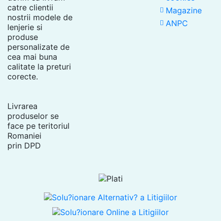
catre clientii
Magazine
dumneavoastra in maxim 7 zile lucratoare de la confirmarea
nostrii modele de
primirii produsului la depozitul Push-up.ro
ANPC
lenjerie si
produse
personalizate de
cea mai buna
calitate la preturi
corecte.
Livrarea
produselor se
face pe teritoriul
Romaniei
prin DPD