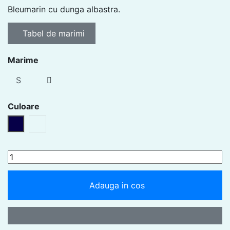
Bleumarin cu dunga albastra.
Tabel de marimi
Marime
Culoare
Bleumarin
Bleu
Adauga in cos