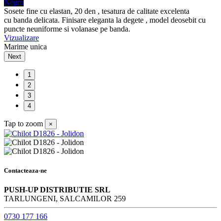
Negru
Sosete fine cu elastan, 20 den , tesatura de calitate excelenta
cu banda delicata. Finisare eleganta la degete , model deosebit cu
puncte neuniforme si volanase pe banda.
Vizualizare
Marime unica
Next
1
2
3
4
Tap to zoom
×
Contacteaza-ne
PUSH-UP DISTRIBUTIE SRL
TARLUNGENI, SALCAMILOR 259
0730 177 166