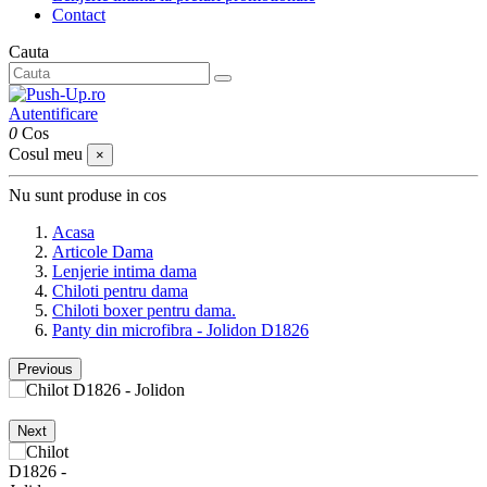
Contact
Cauta
Autentificare
0
Cos
Cosul meu
×
Nu sunt produse in cos
Acasa
Articole Dama
Lenjerie intima dama
Chiloti pentru dama
Chiloti boxer pentru dama.
Panty din microfibra - Jolidon D1826
Previous
Next