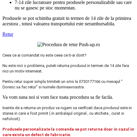
7-14 zile lucratoare pentru produsele personalizabile sau care
nu se gasesc pe stoc momentan.
Produsele se pot schimba gratuit in termen de 14 zile de la primirea
acestora , totusi valoarea transportului este nerambursabila.
Retur
Ceea ce ai comandat nu este ceea ce ti-ai dorit?
Nu este nici o problema, puteti returna produsul in termen de 14 zile fara
nici un motiv intemeiat.
Pentru retur super simplu trimiteti un sms la 0730177166 cu mesajul "
Doresc sa fac retur" si numele dumneavoastra.
Va vom suna noi si vom face toata procedura sa fie facila.
Inainte de a returna un produs va rugam sa verificati daca produsul este in
starea in care a fost primit ( in ambalajul original , cu eticheta , curat si
nefolosit).
Produsele personalizate la comanda se pot returna doar in cazul in
care exista un defect de fabricatie.