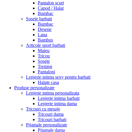
Pantalon scurt
Capod / Halat
Bumbac
Sosete barbati
Bumbac
Desene
Lana
Bambus
Articole sport barbati
Maieu
Tricou
Sosete
Trening
Pantaloni
Lenjerie intima sexy pentru barbati
Halate casa
Produse personalizate
Lenjerie intima personalizata
Lenjerie intima barbati
Lenjerie intima dama
Tricouri cu mesaje
Tricouri dama
Tricouri barbati
Pijamale personalizate
Pijamale dama