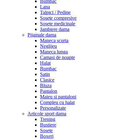
Bumbac
Lana
Talpici / Pedine
Sosete compresive
Sosete medicinale
Jambiere dama
Pijamale dama
Maneca scurta
Neglijeu
Maneca lunga
Camasi de noapte
Halat
Bumbac
Satin
Clasice
Bluza
Pantalon
Maieu si pantaloni
Compleu cu halat
Personalizate
Articole sport dama
Trening
Bustiere
Sosete
Boxeri