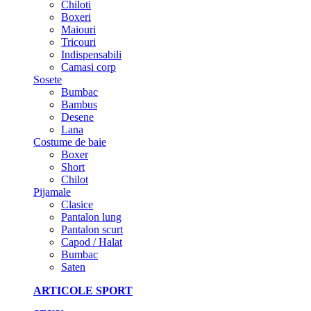
Chiloti
Boxeri
Maiouri
Tricouri
Indispensabili
Camasi corp
Sosete
Bumbac
Bambus
Desene
Lana
Costume de baie
Boxer
Short
Chilot
Pijamale
Clasice
Pantalon lung
Pantalon scurt
Capod / Halat
Bumbac
Saten
ARTICOLE SPORT