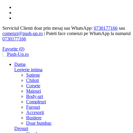
Serviciul Clienti doar prin mesaj sau WhatsApp:
0730177166
sau
comenzi@push-up.ro
| Puteti face comenzi pe WhatsApp la numarul
0730177166
Favorite (
0
)
Dama
Lenjerie intima
Sutiene
Chiloti
Corsete
Maiouri
Body-uri
Compleuri
Furouri
Accesorii
Bustiere
Doar bumbac
Dresuri