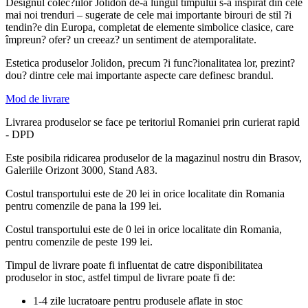
Designul colec?iilor Jolidon de-a lungul timpului s-a inspirat din cele
mai noi trenduri – sugerate de cele mai importante birouri de stil ?i
tendin?e din Europa, completat de elemente simbolice clasice, care
împreun? ofer? un creeaz? un sentiment de atemporalitate.
Estetica produselor Jolidon, precum ?i func?ionalitatea lor, prezint?
dou? dintre cele mai importante aspecte care definesc brandul.
Mod de livrare
Livrarea produselor se face pe teritoriul Romaniei prin curierat rapid
- DPD
Este posibila ridicarea produselor de la magazinul nostru din Brasov,
Galeriile Orizont 3000, Stand A83.
Costul transportului este de 20 lei in orice localitate din Romania
pentru comenzile de pana la 199 lei.
Costul transportului este de 0 lei in orice localitate din Romania,
pentru comenzile de peste 199 lei.
Timpul de livrare poate fi influentat de catre disponibilitatea
produselor in stoc, astfel timpul de livrare poate fi de:
1-4 zile lucratoare pentru produsele aflate in stoc