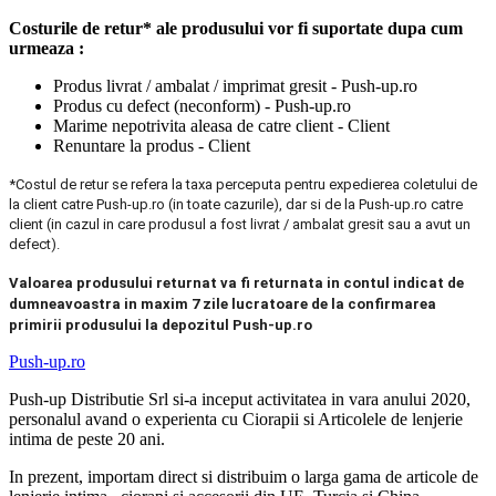
Costurile de retur* ale produsului vor fi suportate dupa cum
urmeaza :
Produs livrat / ambalat / imprimat gresit - Push-up.ro
Produs cu defect (neconform) - Push-up.ro
Marime nepotrivita aleasa de catre client - Client
Renuntare la produs - Client
*Costul de retur se refera la taxa perceputa pentru expedierea coletului de
la client catre Push-up.ro (in toate cazurile), dar si de la Push-up.ro catre
client (in cazul in care produsul a fost livrat / ambalat gresit sau a avut un
defect).
Valoarea produsului returnat va fi returnata in contul indicat de
dumneavoastra in maxim 7 zile lucratoare de la confirmarea
primirii produsului la depozitul Push-up.ro
Push-up.ro
Push-up Distributie Srl si-a inceput activitatea in vara anului 2020,
personalul avand o experienta cu Ciorapii si Articolele de lenjerie
intima de peste 20 ani.
In prezent, importam direct si distribuim o larga gama de articole de