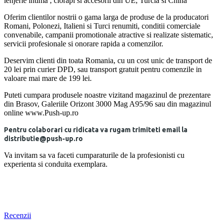
lenjerie intima , ciorapi si accesorii din UE, Turcia si China
Oferim clientilor nostrii o gama larga de produse de la producatori
Romani, Polonezi, Italieni si Turci renumiti, conditii comerciale
convenabile, campanii promotionale atractive si realizate sistematic,
servicii profesionale si onorare rapida a comenzilor.
Deservim clienti din toata Romania, cu un cost unic de transport de
20 lei prin curier DPD, sau transport gratuit pentru comenzile in
valoare mai mare de 199 lei.
Puteti cumpara produsele noastre vizitand magazinul de prezentare
din Brasov, Galeriile Orizont 3000 Mag A95/96 sau din magazinul
online www.Push-up.ro
Pentru colaborari cu ridicata va rugam trimiteti email la
distributie@push-up.ro
Va invitam sa va faceti cumparaturile de la profesionisti cu
experienta si conduita exemplara.
Recenzii