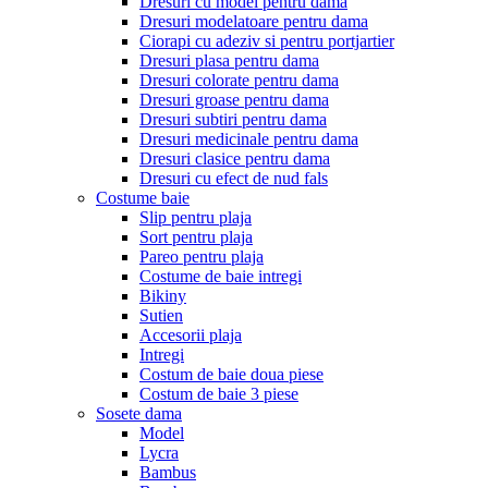
Dresuri cu model pentru dama
Dresuri modelatoare pentru dama
Ciorapi cu adeziv si pentru portjartier
Dresuri plasa pentru dama
Dresuri colorate pentru dama
Dresuri groase pentru dama
Dresuri subtiri pentru dama
Dresuri medicinale pentru dama
Dresuri clasice pentru dama
Dresuri cu efect de nud fals
Costume baie
Slip pentru plaja
Sort pentru plaja
Pareo pentru plaja
Costume de baie intregi
Bikiny
Sutien
Accesorii plaja
Intregi
Costum de baie doua piese
Costum de baie 3 piese
Sosete dama
Model
Lycra
Bambus