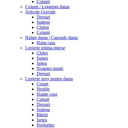
Colanti
Colanti / Leggings dama
Articole Gravide
Dresuri
Sutiene
Chiloti
Colanti
Halate dama | Capoade dama
Halat casa
Lenjerie intima mirese
Chilot
Sutien
Jartea
Noaptea nuntii
Dresuri
Lenjerie sexy pentru dama
Corset
Neglije
Halate casa
Catsuit
Dresuri
Sutiene
Bikini
Jartea
Portjartier