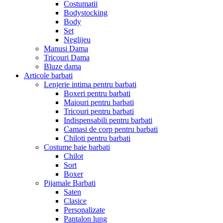
Costumatii
Bodystocking
Body
Set
Neglijeu
Manusi Dama
Tricouri Dama
Bluze dama
Articole barbati
Lenjerie intima pentru barbati
Boxeri pentru barbati
Maiouri pentru barbati
Tricouri pentru barbati
Indispensabili pentru barbati
Camasi de corp pentru barbati
Chiloti pentru barbati
Costume baie barbati
Chilot
Sort
Boxer
Pijamale Barbati
Saten
Clasice
Personalizate
Pantalon lung