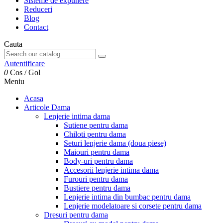
Sisteme de expunere
Reduceri
Blog
Contact
Cauta
Autentificare
0
Cos
/
Gol
Meniu
Acasa
Articole Dama
Lenjerie intima dama
Sutiene pentru dama
Chiloti pentru dama
Seturi lenjerie dama (doua piese)
Maiouri pentru dama
Body-uri pentru dama
Accesorii lenjerie intima dama
Furouri pentru dama
Bustiere pentru dama
Lenjerie intima din bumbac pentru dama
Lenjerie modelatoare si corsete pentru dama
Dresuri pentru dama