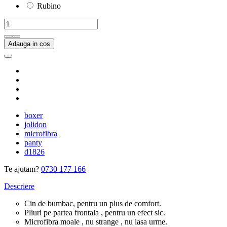
Rubino
Adauga in cos
boxer
jolidon
microfibra
panty
d1826
Te ajutam?
0730 177 166
Descriere
Cin de bumbac, pentru un plus de comfort.
Pliuri pe partea frontala , pentru un efect sic.
Microfibra moale , nu strange , nu lasa urme.