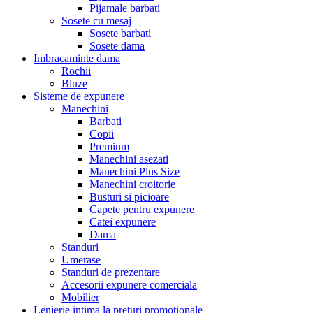
Pijamale barbati
Sosete cu mesaj
Sosete barbati
Sosete dama
Imbracaminte dama
Rochii
Bluze
Sisteme de expunere
Manechini
Barbati
Copii
Premium
Manechini asezati
Manechini Plus Size
Manechini croitorie
Busturi si picioare
Capete pentru expunere
Catei expunere
Dama
Standuri
Umerase
Standuri de prezentare
Accesorii expunere comerciala
Mobilier
Lenjerie intima la preturi promotionale