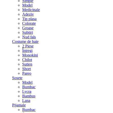
Simple
Model
Medicinale
Adeziv
Tip plasa
Colorate
Groase
Subtiri
Nud fals
Costume de baie
2 Piese
Întregi
Monokini
Chilot
Sutien
Short
Pareo
Sosete
Model
Bumbac
Lycra
Bambus
Lana
Pijamale
Bumbac