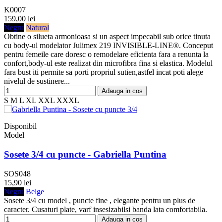
K0007
159,00 lei
Negru
Natural
Obtine o silueta armonioasa si un aspect impecabil sub orice tinuta
cu body-ul modelator Julimex 219 INVISIBLE-LINE®. Conceput
pentru femeile care doresc o remodelare eficienta fara a renunta la
confort,body-ul este realizat din microfibra fina si elastica. Modelul
fara bust iti permite sa porti propriul sutien,astfel incat poti alege
nivelul de sustinere...
Adauga in cos
S
M
L
XL
XXL
XXXL
Disponibil
Model
Sosete 3/4 cu puncte - Gabriella Puntina
SOS048
15,90 lei
Negru
Belge
Sosete 3/4 cu model , puncte fine , elegante pentru un plus de
caracter. Cusaturi plate, varf insesizabilsi banda lata comfortabila.
Adauga in cos