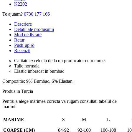
K2202
Te ajutam?
0730 177 166
Descriere
Detalii ale produsului
Mod de livrare
Retur
Push-up.ro
Recenzii
Calitate excelenta de la un producator cu renume.
Talie normala
Elastic imbracat in bumbac
Compozitie: 9% Bumbac, 6% Elastan.
Produs in Turcia
Pentru a alege marimea corecta va rugam consultati tabelul de
marimi.
MARIME
S
M
L
COAPSE (CM)
84-92
92-100
100-108
10