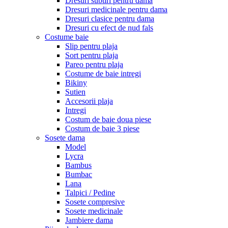
Dresuri subtiri pentru dama
Dresuri medicinale pentru dama
Dresuri clasice pentru dama
Dresuri cu efect de nud fals
Costume baie
Slip pentru plaja
Sort pentru plaja
Pareo pentru plaja
Costume de baie intregi
Bikiny
Sutien
Accesorii plaja
Intregi
Costum de baie doua piese
Costum de baie 3 piese
Sosete dama
Model
Lycra
Bambus
Bumbac
Lana
Talpici / Pedine
Sosete compresive
Sosete medicinale
Jambiere dama