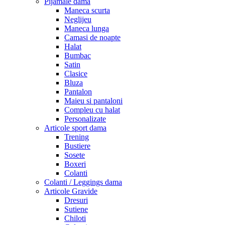
Pijamale dama
Maneca scurta
Neglijeu
Maneca lunga
Camasi de noapte
Halat
Bumbac
Satin
Clasice
Bluza
Pantalon
Maieu si pantaloni
Compleu cu halat
Personalizate
Articole sport dama
Trening
Bustiere
Sosete
Boxeri
Colanti
Colanti / Leggings dama
Articole Gravide
Dresuri
Sutiene
Chiloti