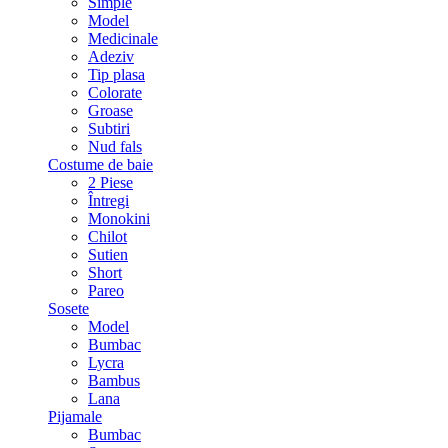
Simple
Model
Medicinale
Adeziv
Tip plasa
Colorate
Groase
Subtiri
Nud fals
Costume de baie
2 Piese
Întregi
Monokini
Chilot
Sutien
Short
Pareo
Sosete
Model
Bumbac
Lycra
Bambus
Lana
Pijamale
Bumbac