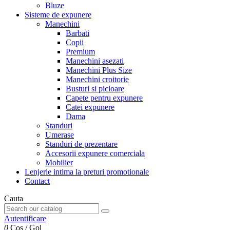
Bluze
Sisteme de expunere
Manechini
Barbati
Copii
Premium
Manechini asezati
Manechini Plus Size
Manechini croitorie
Busturi si picioare
Capete pentru expunere
Catei expunere
Dama
Standuri
Umerase
Standuri de prezentare
Accesorii expunere comerciala
Mobilier
Lenjerie intima la preturi promotionale
Contact
Cauta
Autentificare
0
Cos
/
Gol