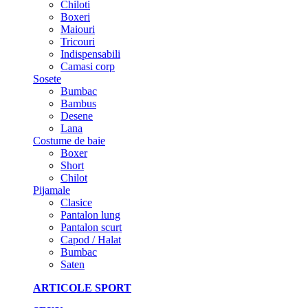
Chiloti
Boxeri
Maiouri
Tricouri
Indispensabili
Camasi corp
Sosete
Bumbac
Bambus
Desene
Lana
Costume de baie
Boxer
Short
Chilot
Pijamale
Clasice
Pantalon lung
Pantalon scurt
Capod / Halat
Bumbac
Saten
ARTICOLE SPORT