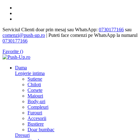
Serviciul Clienti doar prin mesaj sau WhatsApp:
0730177166
sau
comenzi@push-up.ro
| Puteti face comenzi pe WhatsApp la numarul
0730177166
Favorite (
)
Dama
Lenjerie intima
Sutiene
Chiloti
Corsete
Maiouri
Body-uri
Compleuri
Furouri
Accesorii
Bustiere
Doar bumbac
Dresuri