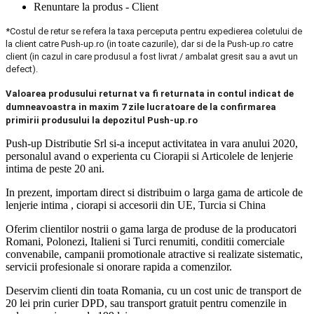
Renuntare la produs - Client
*Costul de retur se refera la taxa perceputa pentru expedierea coletului de
la client catre Push-up.ro (in toate cazurile), dar si de la Push-up.ro catre
client (in cazul in care produsul a fost livrat / ambalat gresit sau a avut un
defect).
Valoarea produsului returnat va fi returnata in contul indicat de
dumneavoastra in maxim 7 zile lucratoare de la confirmarea
primirii produsului la depozitul Push-up.ro
Push-up Distributie Srl si-a inceput activitatea in vara anului 2020,
personalul avand o experienta cu Ciorapii si Articolele de lenjerie
intima de peste 20 ani.
In prezent, importam direct si distribuim o larga gama de articole de
lenjerie intima , ciorapi si accesorii din UE, Turcia si China
Oferim clientilor nostrii o gama larga de produse de la producatori
Romani, Polonezi, Italieni si Turci renumiti, conditii comerciale
convenabile, campanii promotionale atractive si realizate sistematic,
servicii profesionale si onorare rapida a comenzilor.
Deservim clienti din toata Romania, cu un cost unic de transport de
20 lei prin curier DPD, sau transport gratuit pentru comenzile in