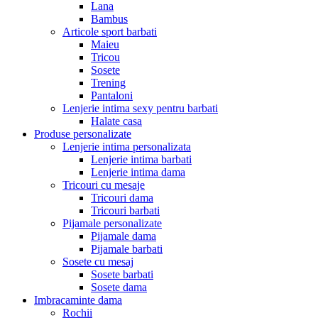
Lana
Bambus
Articole sport barbati
Maieu
Tricou
Sosete
Trening
Pantaloni
Lenjerie intima sexy pentru barbati
Halate casa
Produse personalizate
Lenjerie intima personalizata
Lenjerie intima barbati
Lenjerie intima dama
Tricouri cu mesaje
Tricouri dama
Tricouri barbati
Pijamale personalizate
Pijamale dama
Pijamale barbati
Sosete cu mesaj
Sosete barbati
Sosete dama
Imbracaminte dama
Rochii