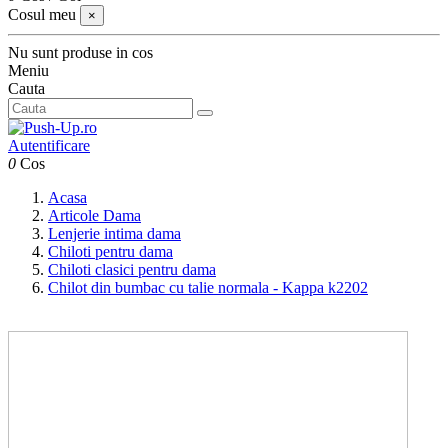
Cosul meu
×
Nu sunt produse in cos
Meniu
Cauta
Autentificare
0
Cos
Acasa
Articole Dama
Lenjerie intima dama
Chiloti pentru dama
Chiloti clasici pentru dama
Chilot din bumbac cu talie normala - Kappa k2202