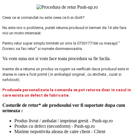
Ceea ce ai comandat nu este ceea ce ti-ai dorit?
Nu este nici o problema, puteti returna produsul in termen de 14 zile fara
nici un motiv intemeiat.
Pentru retur super simplu trimiteti un sms la 0730177166 cu mesajul "
Doresc sa fac retur" si numele dumneavoastra.
Va vom suna noi si vom face toata procedura sa fie facila.
Inainte de a returna un produs va rugam sa verificati daca produsul este in
starea in care a fost primit ( in ambalajul original , cu eticheta , curat si
nefolosit).
Produsele personalizate la comanda se pot returna doar in cazul in
care exista un defect de fabricatie.
Costurile de retur* ale produsului vor fi suportate dupa cum
urmeaza :
Produs livrat / ambalat / imprimat gresit - Push-up.ro
Produs cu defect (neconform) - Push-up.ro
Marime nepotrivita aleasa de catre client - Client