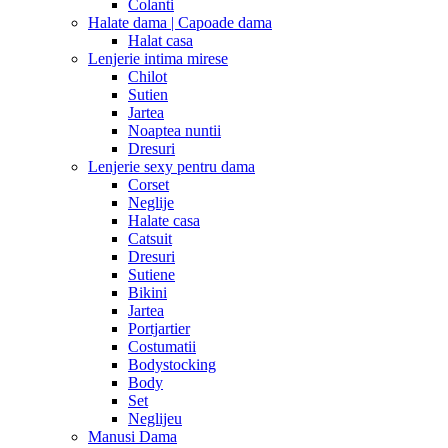
Colanti
Halate dama | Capoade dama
Halat casa
Lenjerie intima mirese
Chilot
Sutien
Jartea
Noaptea nuntii
Dresuri
Lenjerie sexy pentru dama
Corset
Neglije
Halate casa
Catsuit
Dresuri
Sutiene
Bikini
Jartea
Portjartier
Costumatii
Bodystocking
Body
Set
Neglijeu
Manusi Dama