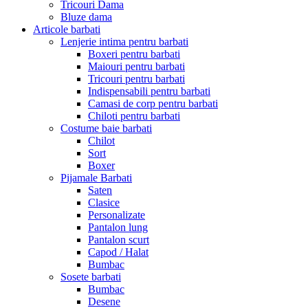
Tricouri Dama
Bluze dama
Articole barbati
Lenjerie intima pentru barbati
Boxeri pentru barbati
Maiouri pentru barbati
Tricouri pentru barbati
Indispensabili pentru barbati
Camasi de corp pentru barbati
Chiloti pentru barbati
Costume baie barbati
Chilot
Sort
Boxer
Pijamale Barbati
Saten
Clasice
Personalizate
Pantalon lung
Pantalon scurt
Capod / Halat
Bumbac
Sosete barbati
Bumbac
Desene