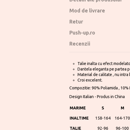
Mod de livrare
Retur
Push-up.ro
Recenzii
Talie inalta cu efect modelat
Dantela eleganta pe partea p
Material de calitate , nu intra
Croi excelent.
Compozitie: 90% Poliamida , 10% 
Design Italian - Produs in China
MARIME
S
M
INALTIME
158-164
164-170
TALIE
92-96
96-100