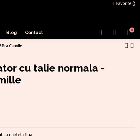
Favorite (
)
0
Blog
Contact
e&Bra Camille
tor cu talie normala -
ille
at cu dantela fina.