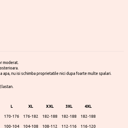
or moderat.
osterioara.
 la apa, nu isi schimba proprietatile nici dupa foarte multe spalari.
Elastan.
L
XL
XXL
3XL
4XL
170-176
176-182
182-188
182-188
182-188
100-104
104-108
108-112
112-116
116-120