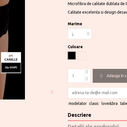
Microfibra de calitate dublata de 
Calitate excelenta si design desav
Marime
Culoare
Negru
Nude
Adauga in 
modelator
clasic
love&bra
tal
Descriere
Detalii ale produsului