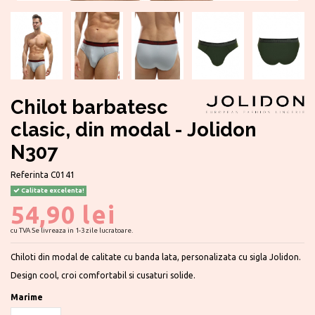
Chilot barbatesc
clasic, din modal - Jolidon
N307
Referinta
C0141
Calitate excelenta!
54,90 lei
cu TVA
Se livreaza in 1-3 zile lucratoare.
Chiloti din modal de calitate cu banda lata, personalizata cu sigla Jolidon.
Design cool, croi comfortabil si cusaturi solide.
Marime