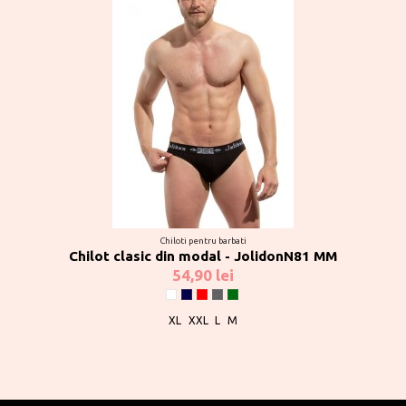
Chiloti pentru barbati
Chilot clasic din modal - JolidonN81 MM
54,90 lei
Alb
Bleumarin
Rosu
Gri
Verde
XL
XXL
L
M