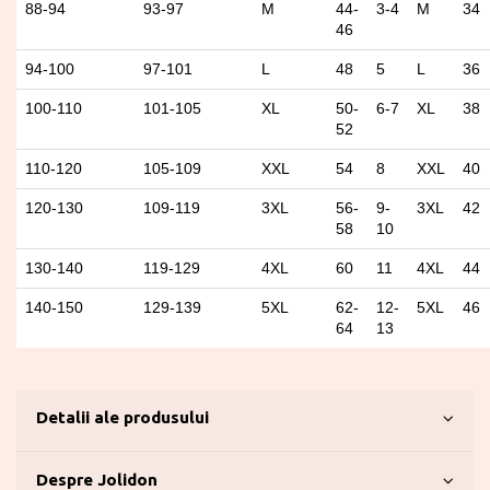
88-94
93-97
M
44-
3-4
M
34
46
94-100
97-101
L
48
5
L
36
100-110
101-105
XL
50-
6-7
XL
38
52
110-120
105-109
XXL
54
8
XXL
40
120-130
109-119
3XL
56-
9-
3XL
42
58
10
130-140
119-129
4XL
60
11
4XL
44
140-150
129-139
5XL
62-
12-
5XL
46
64
13
Detalii ale produsului
Despre Jolidon