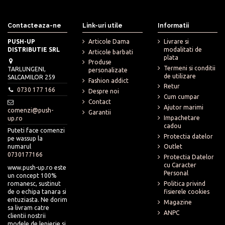
Contacteaza-ne
Link-uri utile
Informatii
PUSH-UP
Articole Dama
Livrare si
DISTRIBUTIE SRL
modalitati de
Articole barbati
plata
Produse
Termeni si conditii
TARLUNGENI,
personalizate
de utilizare
SALCAMILOR 259
Fashion addict
Retur
0730 177 166
Despre noi
Cum cumpar
Contact
Ajutor marimi
comenzi@push-
Garantii
Impachetare
up.ro
cadou
Puteti face comenzi
Protectia datelor
pe wassup la
numarul
Outlet
0730177166
Protectia Datelor
cu Caracter
www.push-up.ro este
Personal
un concept 100%
romanesc, sustinut
Politica privind
de o echipa tanara si
fisierele cookies
entuziasta. Ne dorim
Magazine
sa livram catre
ANPC
clientii nostrii
modele de lenjerie si