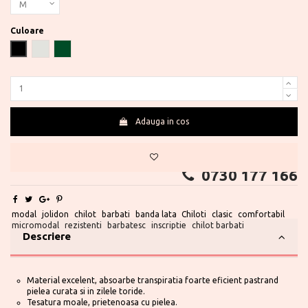
Culoare
Negru
Perla
Autumn Green
Adauga in cos
Te ajutam?
0730 177 166
modal
jolidon
chilot
barbati
banda lata
Chiloti
clasic
comfortabil
micromodal
rezistenti
barbatesc
inscriptie
chilot barbati
Descriere
Material excelent, absoarbe transpiratia foarte eficient pastrand
pielea curata si in zilele toride.
Tesatura moale, prietenoasa cu pielea.