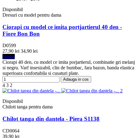
Disponibil
Dresuri cu model pentru dama
Ciorapi cu model ce imita portjartierul 40 den -
Fiore Bon Bon
D0599
27,90 lei
34,90 lei
Negru
Ciorapi 40 den, cu model ce imita porjartierul, combinatie gri melanj
si negru. Varf insesizabil, clin de bumbac, fara bazon, banda elastica
superioara confortabila si cusaturi plate.
Adauga in cos
4
3
2
Disponibil
Chiloti tanga pentru dama
Chilot tanga din dantela - Piera S1138
CD0064
39,90 lei