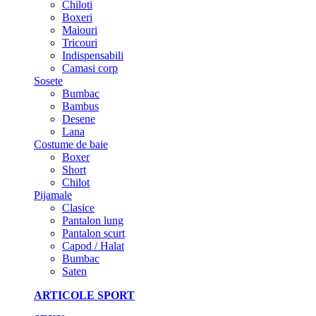
Chiloti
Boxeri
Maiouri
Tricouri
Indispensabili
Camasi corp
Sosete
Bumbac
Bambus
Desene
Lana
Costume de baie
Boxer
Short
Chilot
Pijamale
Clasice
Pantalon lung
Pantalon scurt
Capod / Halat
Bumbac
Saten
ARTICOLE SPORT