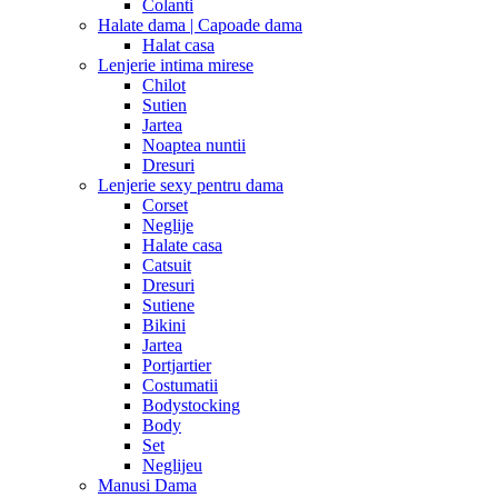
Colanti
Halate dama | Capoade dama
Halat casa
Lenjerie intima mirese
Chilot
Sutien
Jartea
Noaptea nuntii
Dresuri
Lenjerie sexy pentru dama
Corset
Neglije
Halate casa
Catsuit
Dresuri
Sutiene
Bikini
Jartea
Portjartier
Costumatii
Bodystocking
Body
Set
Neglijeu
Manusi Dama