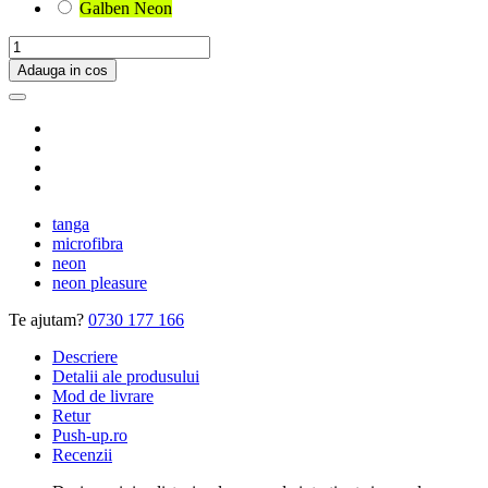
Galben Neon
Adauga in cos
tanga
microfibra
neon
neon pleasure
Te ajutam?
0730 177 166
Descriere
Detalii ale produsului
Mod de livrare
Retur
Push-up.ro
Recenzii