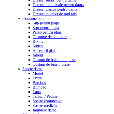
Dresuri subtiri pentru dama
Dresuri medicinale pentru dama
Dresuri clasice pentru dama
Dresuri cu efect de nud fals
Costume baie
Slip pentru plaja
Sort pentru plaja
Pareo pentru plaja
Costume de baie intregi
Bikiny
Sutien
Accesorii plaja
Intregi
Costum de baie doua piese
Costum de baie 3 piese
Sosete dama
Model
Lycra
Bambus
Bumbac
Lana
Talpici / Pedine
Sosete compresive
Sosete medicinale
Jambiere dama