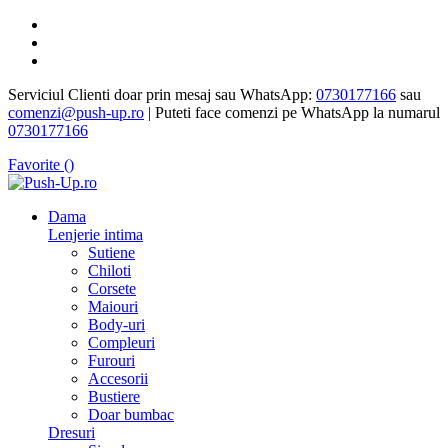
Serviciul Clienti doar prin mesaj sau WhatsApp:
0730177166
sau
comenzi@push-up.ro
| Puteti face comenzi pe WhatsApp la numarul
0730177166
Favorite (
)
Dama
Lenjerie intima
Sutiene
Chiloti
Corsete
Maiouri
Body-uri
Compleuri
Furouri
Accesorii
Bustiere
Doar bumbac
Dresuri