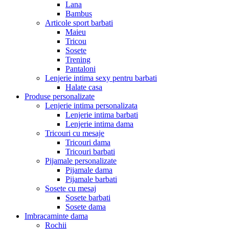
Lana
Bambus
Articole sport barbati
Maieu
Tricou
Sosete
Trening
Pantaloni
Lenjerie intima sexy pentru barbati
Halate casa
Produse personalizate
Lenjerie intima personalizata
Lenjerie intima barbati
Lenjerie intima dama
Tricouri cu mesaje
Tricouri dama
Tricouri barbati
Pijamale personalizate
Pijamale dama
Pijamale barbati
Sosete cu mesaj
Sosete barbati
Sosete dama
Imbracaminte dama
Rochii