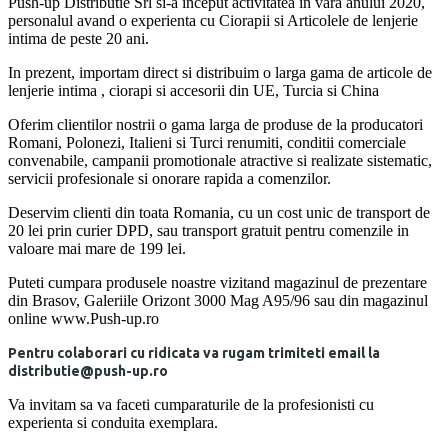
Push-up Distributie Srl si-a inceput activitatea in vara anului 2020,
personalul avand o experienta cu Ciorapii si Articolele de lenjerie
intima de peste 20 ani.
In prezent, importam direct si distribuim o larga gama de articole de
lenjerie intima , ciorapi si accesorii din UE, Turcia si China
Oferim clientilor nostrii o gama larga de produse de la producatori
Romani, Polonezi, Italieni si Turci renumiti, conditii comerciale
convenabile, campanii promotionale atractive si realizate sistematic,
servicii profesionale si onorare rapida a comenzilor.
Deservim clienti din toata Romania, cu un cost unic de transport de
20 lei prin curier DPD, sau transport gratuit pentru comenzile in
valoare mai mare de 199 lei.
Puteti cumpara produsele noastre vizitand magazinul de prezentare
din Brasov, Galeriile Orizont 3000 Mag A95/96 sau din magazinul
online www.Push-up.ro
Pentru colaborari cu ridicata va rugam trimiteti email la
distributie@push-up.ro
Va invitam sa va faceti cumparaturile de la profesionisti cu
experienta si conduita exemplara.