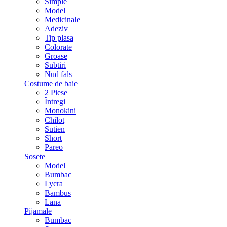
Simple
Model
Medicinale
Adeziv
Tip plasa
Colorate
Groase
Subtiri
Nud fals
Costume de baie
2 Piese
Întregi
Monokini
Chilot
Sutien
Short
Pareo
Sosete
Model
Bumbac
Lycra
Bambus
Lana
Pijamale
Bumbac