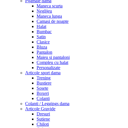
Pijamale dama
Maneca scurta
Neglijeu
Maneca lunga
Camasi de noapte
Halat
Bumbac
Satin
Clasice
Bluza
Pantalon
Maieu si pantaloni
Compleu cu halat
Personalizate
Articole sport dama
Trening
Bustiere
Sosete
Boxeri
Colanti
Colanti / Leggings dama
Articole Gravide
Dresuri
Sutiene
Chiloti