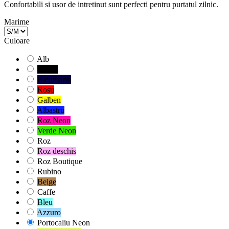
Confortabili si usor de intretinut sunt perfecti pentru purtatul zilnic.
Marime
Culoare
Alb
Negru
Bleumarin
Rosu
Galben
Albastru
Roz Neon
Verde Neon
Roz
Roz deschis
Roz Boutique
Rubino
Beige
Caffe
Bleu
Azzuro
Portocaliu Neon