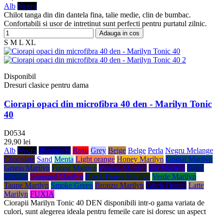
Alb
Negru
Chilot tanga din din dantela fina, talie medie, clin de bumbac.
Confortabili si usor de intretinut sunt perfecti pentru purtatul zilnic.
Adauga in cos
S
M
L
XL
Disponibil
Dresuri clasice pentru dama
Ciorapi opaci din microfibra 40 den - Marilyn Tonic
40
D0534
29,90 lei
Alb
Negru
Bleumarin
Rosu
Grey
Beige
Belge
Perla
Negru Melange
Chocolate
Sand
Menta
Light orange
Honey Marilyn
Granat Marilyn
Grigio Marilyn
Forest Marilyn
Prugna Marilyn
Ink Marilyn
Navy
Marilyn
Burgund Marilyn
Black Forest Marilyn
Verde Marilyn
Taupe Marilyn
Smoke Green
Bronzo Marilyn
Black Denim
Latte
Marilyn
FUXIA
Ciorapii Marilyn Tonic 40 DEN disponibili intr-o gama variata de
culori, sunt alegerea ideala pentru femeile care isi doresc un aspect