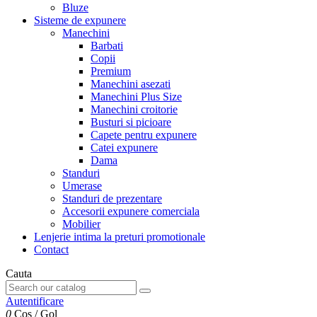
Bluze
Sisteme de expunere
Manechini
Barbati
Copii
Premium
Manechini asezati
Manechini Plus Size
Manechini croitorie
Busturi si picioare
Capete pentru expunere
Catei expunere
Dama
Standuri
Umerase
Standuri de prezentare
Accesorii expunere comerciala
Mobilier
Lenjerie intima la preturi promotionale
Contact
Cauta
Autentificare
0
Cos
/
Gol