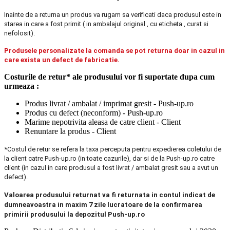
Inainte de a returna un produs va rugam sa verificati daca produsul este in
starea in care a fost primit ( in ambalajul original , cu eticheta , curat si
nefolosit).
Produsele personalizate la comanda se pot returna doar in cazul in
care exista un defect de fabricatie.
Costurile de retur* ale produsului vor fi suportate dupa cum
urmeaza :
Produs livrat / ambalat / imprimat gresit - Push-up.ro
Produs cu defect (neconform) - Push-up.ro
Marime nepotrivita aleasa de catre client - Client
Renuntare la produs - Client
*Costul de retur se refera la taxa perceputa pentru expedierea coletului de
la client catre Push-up.ro (in toate cazurile), dar si de la Push-up.ro catre
client (in cazul in care produsul a fost livrat / ambalat gresit sau a avut un
defect).
Valoarea produsului returnat va fi returnata in contul indicat de
dumneavoastra in maxim 7 zile lucratoare de la confirmarea
primirii produsului la depozitul Push-up.ro