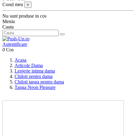
Cosul meu
×
Nu sunt produse in cos
Meniu
Cauta
Autentificare
0
Cos
Acasa
Articole Dama
Lenjerie intima dama
Chiloti pentru dama
Chiloti tanga pentru dama
Tanga Neon Pleasure