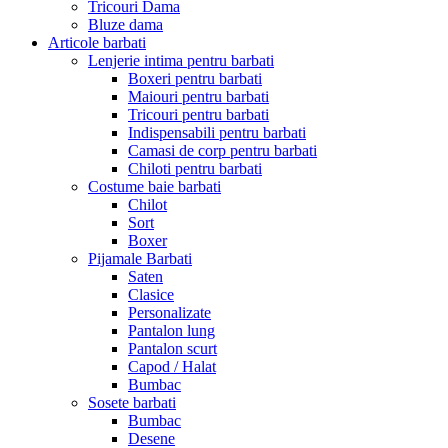
Tricouri Dama
Bluze dama
Articole barbati
Lenjerie intima pentru barbati
Boxeri pentru barbati
Maiouri pentru barbati
Tricouri pentru barbati
Indispensabili pentru barbati
Camasi de corp pentru barbati
Chiloti pentru barbati
Costume baie barbati
Chilot
Sort
Boxer
Pijamale Barbati
Saten
Clasice
Personalizate
Pantalon lung
Pantalon scurt
Capod / Halat
Bumbac
Sosete barbati
Bumbac
Desene