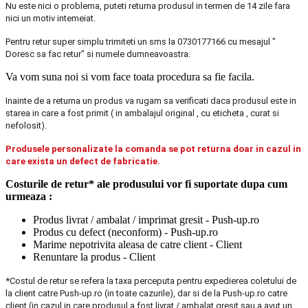
Nu este nici o problema, puteti returna produsul in termen de 14 zile fara
nici un motiv intemeiat.
Pentru retur super simplu trimiteti un sms la 0730177166 cu mesajul "
Doresc sa fac retur" si numele dumneavoastra.
Va vom suna noi si vom face toata procedura sa fie facila.
Inainte de a returna un produs va rugam sa verificati daca produsul este in
starea in care a fost primit ( in ambalajul original , cu eticheta , curat si
nefolosit).
Produsele personalizate la comanda se pot returna doar in cazul in
care exista un defect de fabricatie.
Costurile de retur* ale produsului vor fi suportate dupa cum
urmeaza :
Produs livrat / ambalat / imprimat gresit - Push-up.ro
Produs cu defect (neconform) - Push-up.ro
Marime nepotrivita aleasa de catre client - Client
Renuntare la produs - Client
*Costul de retur se refera la taxa perceputa pentru expedierea coletului de
la client catre Push-up.ro (in toate cazurile), dar si de la Push-up.ro catre
client (in cazul in care produsul a fost livrat / ambalat gresit sau a avut un