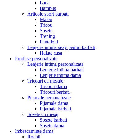
Lana
Bambus
Articole sport barbati
Maieu
Tricou
Sosete
Trening
Pantaloni
Lenjerie intima sexy pentru barbati
Halate casa
Produse personalizate
Lenjerie intima personalizata
Lenjerie intima barbati
Lenjerie intima dama
Tricouri cu mesaje
Tricouri dama
Tricouri barbati
Pijamale personalizate
Pijamale dama
Pijamale barbati
Sosete cu mesaj
Sosete barbati
Sosete dama
Imbracaminte dama
Rochii