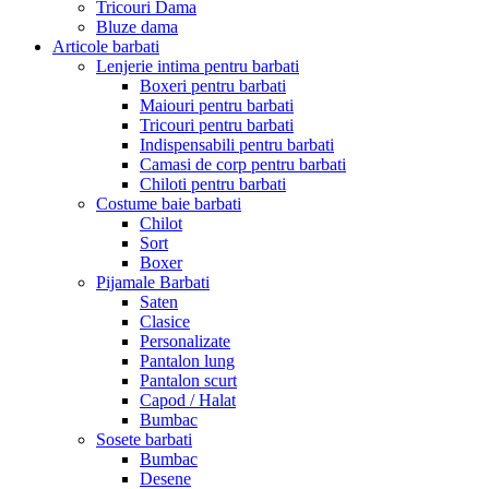
Tricouri Dama
Bluze dama
Articole barbati
Lenjerie intima pentru barbati
Boxeri pentru barbati
Maiouri pentru barbati
Tricouri pentru barbati
Indispensabili pentru barbati
Camasi de corp pentru barbati
Chiloti pentru barbati
Costume baie barbati
Chilot
Sort
Boxer
Pijamale Barbati
Saten
Clasice
Personalizate
Pantalon lung
Pantalon scurt
Capod / Halat
Bumbac
Sosete barbati
Bumbac
Desene