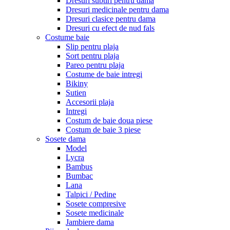
Dresuri subtiri pentru dama
Dresuri medicinale pentru dama
Dresuri clasice pentru dama
Dresuri cu efect de nud fals
Costume baie
Slip pentru plaja
Sort pentru plaja
Pareo pentru plaja
Costume de baie intregi
Bikiny
Sutien
Accesorii plaja
Intregi
Costum de baie doua piese
Costum de baie 3 piese
Sosete dama
Model
Lycra
Bambus
Bumbac
Lana
Talpici / Pedine
Sosete compresive
Sosete medicinale
Jambiere dama