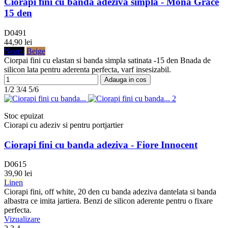
Ciorapi fini cu banda adeziva simpla - Mona Grace
15 den
D0491
44,90 lei
Negru
Beige
Ciorpai fini cu elastan si banda simpla satinata -15 den Bnada de
silicon lata pentru aderenta perfecta, varf insesizabil.
Adauga in cos
1/2
3/4
5/6
Stoc epuizat
Ciorapi cu adeziv si pentru portjartier
Ciorapi fini cu banda adeziva - Fiore Innocent
D0615
39,90 lei
Linen
Ciorapi fini, off white, 20 den cu banda adeziva dantelata si banda
albastra ce imita jartiera. Benzi de silicon aderente pentru o fixare
perfecta.
Vizualizare