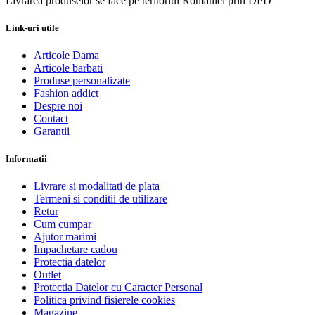
Livrarea produselor se face pe teritoriul Romaniei prin DPD
Link-uri utile
Articole Dama
Articole barbati
Produse personalizate
Fashion addict
Despre noi
Contact
Garantii
Informatii
Livrare si modalitati de plata
Termeni si conditii de utilizare
Retur
Cum cumpar
Ajutor marimi
Impachetare cadou
Protectia datelor
Outlet
Protectia Datelor cu Caracter Personal
Politica privind fisierele cookies
Magazine