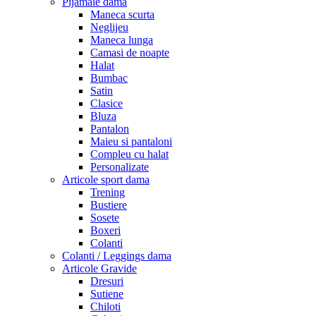
Pijamale dama
Maneca scurta
Neglijeu
Maneca lunga
Camasi de noapte
Halat
Bumbac
Satin
Clasice
Bluza
Pantalon
Maieu si pantaloni
Compleu cu halat
Personalizate
Articole sport dama
Trening
Bustiere
Sosete
Boxeri
Colanti
Colanti / Leggings dama
Articole Gravide
Dresuri
Sutiene
Chiloti