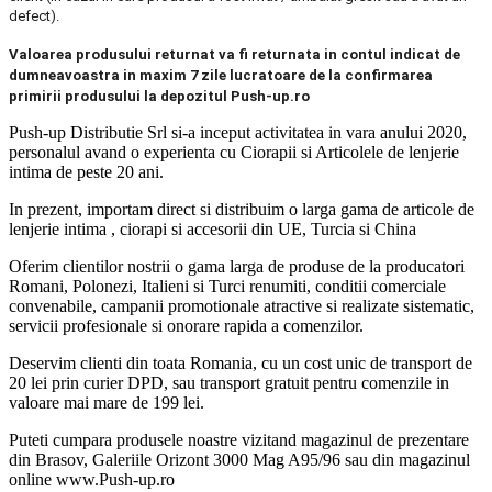
defect).
Valoarea produsului returnat va fi returnata in contul indicat de
dumneavoastra in maxim 7 zile lucratoare de la confirmarea
primirii produsului la depozitul Push-up.ro
Push-up Distributie Srl si-a inceput activitatea in vara anului 2020,
personalul avand o experienta cu Ciorapii si Articolele de lenjerie
intima de peste 20 ani.
In prezent, importam direct si distribuim o larga gama de articole de
lenjerie intima , ciorapi si accesorii din UE, Turcia si China
Oferim clientilor nostrii o gama larga de produse de la producatori
Romani, Polonezi, Italieni si Turci renumiti, conditii comerciale
convenabile, campanii promotionale atractive si realizate sistematic,
servicii profesionale si onorare rapida a comenzilor.
Deservim clienti din toata Romania, cu un cost unic de transport de
20 lei prin curier DPD, sau transport gratuit pentru comenzile in
valoare mai mare de 199 lei.
Puteti cumpara produsele noastre vizitand magazinul de prezentare
din Brasov, Galeriile Orizont 3000 Mag A95/96 sau din magazinul
online www.Push-up.ro