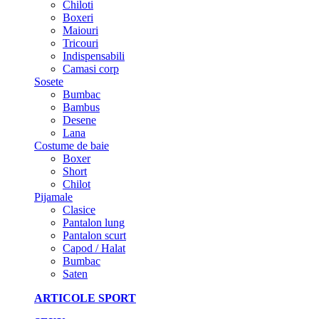
Chiloti
Boxeri
Maiouri
Tricouri
Indispensabili
Camasi corp
Sosete
Bumbac
Bambus
Desene
Lana
Costume de baie
Boxer
Short
Chilot
Pijamale
Clasice
Pantalon lung
Pantalon scurt
Capod / Halat
Bumbac
Saten
ARTICOLE SPORT