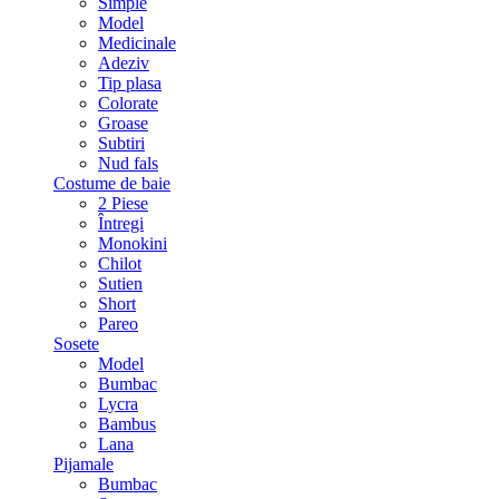
Simple
Model
Medicinale
Adeziv
Tip plasa
Colorate
Groase
Subtiri
Nud fals
Costume de baie
2 Piese
Întregi
Monokini
Chilot
Sutien
Short
Pareo
Sosete
Model
Bumbac
Lycra
Bambus
Lana
Pijamale
Bumbac