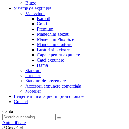
Bluze
Sisteme de expunere
Manechini
Barbati
Copii
Premium
Manechini asezati
Manechini Plus Size
Manechini croitorie
Busturi si picioare
Capete pentru expunere
Catei expunere
Dama
Standuri
Umerase
Standuri de prezentare
Accesorii expunere comerciala
Mobilier
Lenjerie intima la preturi promotionale
Contact
Cauta
Autentificare
0
Cos
/
Gol