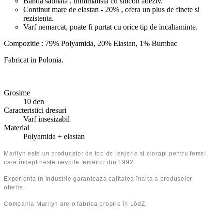
Banda satinata , minimalista cu silicon adeziv.
Continut mare de elastan - 20% , ofera un plus de finete si
rezistenta.
Varf nemarcat, poate fi purtat cu orice tip de incaltaminte.
Compozitie : 79% Polyamida, 20% Elastan, 1% Bumbac
Fabricat in Polonia.
Grosime
10 den
Caracteristici dresuri
Varf insesizabil
Material
Polyamida + elastan
Marilyn este un producator de top de lenjerie si ciorapi pentru femei,
care îndeplineste nevoile femeilor din 1992.
Experienta în industrie garanteaza calitatea înalta a produselor
oferite.
Compania Marilyn are o fabrica proprie în LódZ.