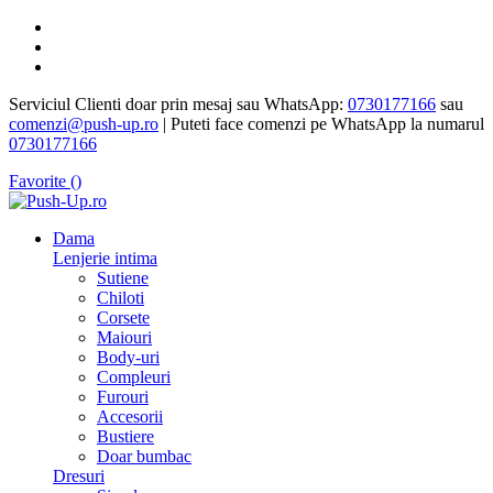
Serviciul Clienti doar prin mesaj sau WhatsApp:
0730177166
sau
comenzi@push-up.ro
| Puteti face comenzi pe WhatsApp la numarul
0730177166
Favorite (
)
Dama
Lenjerie intima
Sutiene
Chiloti
Corsete
Maiouri
Body-uri
Compleuri
Furouri
Accesorii
Bustiere
Doar bumbac
Dresuri