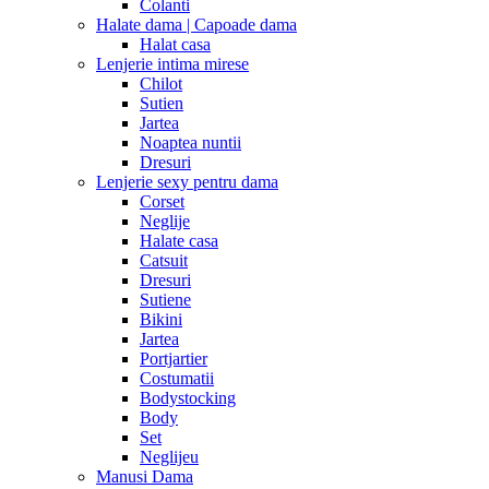
Colanti
Halate dama | Capoade dama
Halat casa
Lenjerie intima mirese
Chilot
Sutien
Jartea
Noaptea nuntii
Dresuri
Lenjerie sexy pentru dama
Corset
Neglije
Halate casa
Catsuit
Dresuri
Sutiene
Bikini
Jartea
Portjartier
Costumatii
Bodystocking
Body
Set
Neglijeu
Manusi Dama