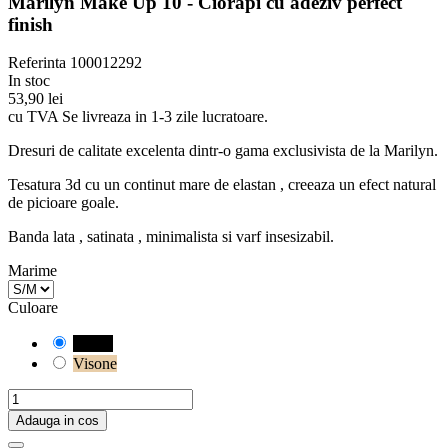
Marilyn Make Up 10 - Ciorapi cu adeziv perfect
finish
Referinta
100012292
In stoc
53,90 lei
cu TVA
Se livreaza in 1-3 zile lucratoare.
Dresuri de calitate excelenta dintr-o gama exclusivista de la Marilyn.
Tesatura 3d cu un continut mare de elastan , creeaza un efect natural
de picioare goale.
Banda lata , satinata , minimalista si varf insesizabil.
Marime
Culoare
Negru
Visone
Adauga in cos