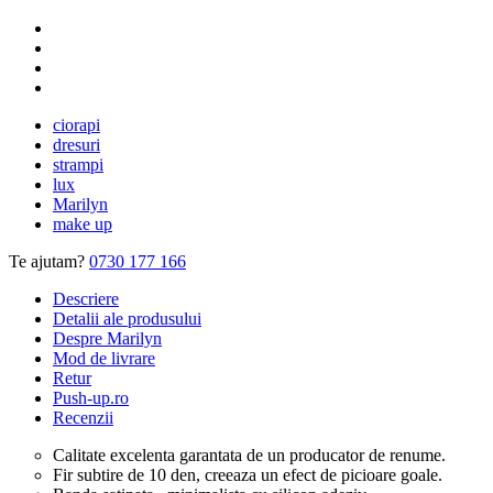
ciorapi
dresuri
strampi
lux
Marilyn
make up
Te ajutam?
0730 177 166
Descriere
Detalii ale produsului
Despre Marilyn
Mod de livrare
Retur
Push-up.ro
Recenzii
Calitate excelenta garantata de un producator de renume.
Fir subtire de 10 den, creeaza un efect de picioare goale.