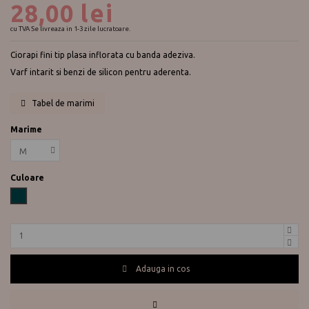
28,00 lei
cu TVA
Se livreaza in 1-3 zile lucratoare.
Ciorapi fini tip plasa inflorata cu banda adeziva.
Varf intarit si benzi de silicon pentru aderenta.
Tabel de marimi
Marime
Culoare
Veronese
Adauga in cos
Te ajutam?