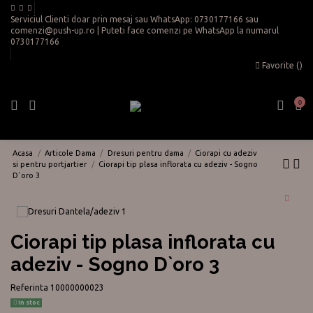
Serviciul Clienti doar prin mesaj sau WhatsApp:
0730177166
sau
comenzi@push-up.ro
| Puteti face comenzi pe WhatsApp la numarul
0730177166
Favorite (
)
0
Acasa
Articole Dama
Dresuri pentru dama
Ciorapi cu adeziv
si pentru portjartier
Ciorapi tip plasa inflorata cu adeziv - Sogno
D`oro 3
Ciorapi tip plasa inflorata cu
adeziv - Sogno D`oro 3
Referinta
10000000023
In stoc