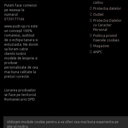
cadou
Puteti face comenzi
Protectia datelor
pe wassup la
numarul
Outlet
0730177166
Protectia Datelor
cu Caracter
www.push-up.ro este
Personal
un concept 100%
romanesc, sustinut
Politica privind
de o echipa tanara si
fisierele cookies
entuziasta. Ne dorim
Magazine
sa livram catre
ANPC
clientii nostrii
modele de lenjerie si
produse
personalizate de cea
mai buna calitate la
preturi corecte.
Livrarea produselor
se face pe teritoriul
Romaniei prin DPD
Utilizam module cookie pentru a va oferi cea mai buna experienta pe
site-ul nostru.