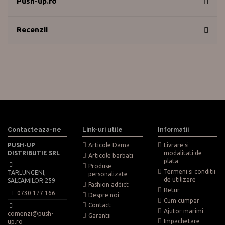
Push-up.ro
Recenzii
Contacteaza-ne
Link-uri utile
Informatii
PUSH-UP
Articole Dama
Livrare si
DISTRIBUTIE SRL
modalitati de
Articole barbati
plata
Produse
Termeni si conditii
TARLUNGENI,
personalizate
de utilizare
SALCAMILOR 259
Fashion addict
Retur
0730 177 166
Despre noi
Cum cumpar
Contact
Ajutor marimi
comenzi@push-
Garantii
Impachetare
up.ro