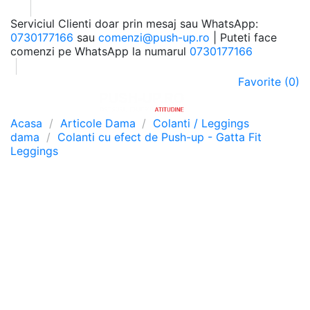
Serviciul Clienti doar prin mesaj sau WhatsApp:
0730177166
sau
comenzi@push-up.ro
| Puteti face
comenzi pe WhatsApp la numarul
0730177166
Favorite (
0
)
0
Meniu
Cauta
Autentificare
Cos
Acasa
Articole Dama
Colanti / Leggings
dama
Colanti cu efect de Push-up - Gatta Fit
Leggings