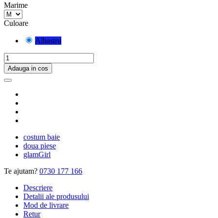
Marime
Culoare
Albastru
Adauga in cos
costum baie
doua piese
glamGirl
Te ajutam?
0730 177 166
Descriere
Detalii ale produsului
Mod de livrare
Retur