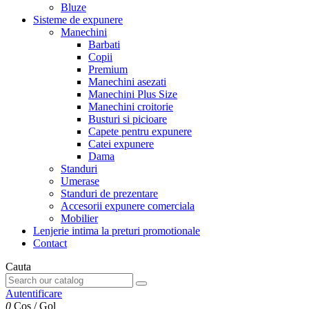
Bluze
Sisteme de expunere
Manechini
Barbati
Copii
Premium
Manechini asezati
Manechini Plus Size
Manechini croitorie
Busturi si picioare
Capete pentru expunere
Catei expunere
Dama
Standuri
Umerase
Standuri de prezentare
Accesorii expunere comerciala
Mobilier
Lenjerie intima la preturi promotionale
Contact
Cauta
Autentificare
0
Cos
/
Gol