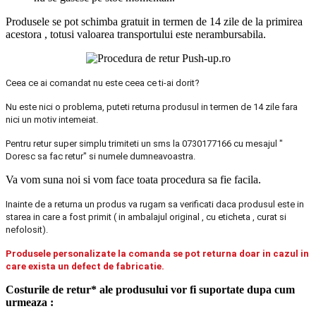
Produsele se pot schimba gratuit in termen de 14 zile de la primirea
acestora , totusi valoarea transportului este nerambursabila.
Ceea ce ai comandat nu este ceea ce ti-ai dorit?
Nu este nici o problema, puteti returna produsul in termen de 14 zile fara
nici un motiv intemeiat.
Pentru retur super simplu trimiteti un sms la 0730177166 cu mesajul "
Doresc sa fac retur" si numele dumneavoastra.
Va vom suna noi si vom face toata procedura sa fie facila.
Inainte de a returna un produs va rugam sa verificati daca produsul este in
starea in care a fost primit ( in ambalajul original , cu eticheta , curat si
nefolosit).
Produsele personalizate la comanda se pot returna doar in cazul in
care exista un defect de fabricatie.
Costurile de retur* ale produsului vor fi suportate dupa cum
urmeaza :