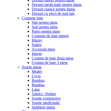
Dresuri subtiri pentru dama
Dresuri medicinale pentru dama
Dresuri clasice pentru dama
Dresuri cu efect de nud fals
Costume baie
Slip pentru plaja
Sort pentru plaja
Pareo pentru plaja
Costume de baie intregi
Bikiny
Sutien
Accesorii plaja
Intregi
Costum de baie doua piese
Costum de baie 3 piese
Sosete dama
Model
Lycra
Bambus
Bumbac
Lana
Talpici / Pedine
Sosete compresive
Sosete medicinale
Jambiere dama