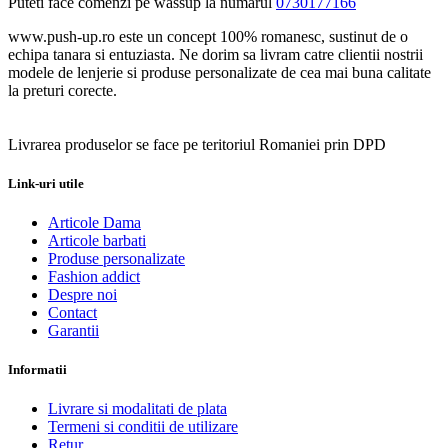
Puteti face comenzi pe wassup la numarul
0730177166
www.push-up.ro este un concept 100% romanesc, sustinut de o
echipa tanara si entuziasta. Ne dorim sa livram catre clientii nostrii
modele de lenjerie si produse personalizate de cea mai buna calitate
la preturi corecte.
Livrarea produselor se face pe teritoriul Romaniei prin DPD
Link-uri utile
Articole Dama
Articole barbati
Produse personalizate
Fashion addict
Despre noi
Contact
Garantii
Informatii
Livrare si modalitati de plata
Termeni si conditii de utilizare
Retur