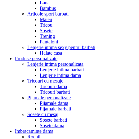
Lana
Bambus
Articole sport barbati
Maieu
Tricou
Sosete
Trening
Pantaloni
Lenjerie intima sexy pentru barbati
Halate casa
Produse personalizate
Lenjerie intima personalizata
Lenjerie intima barbati
Lenjerie intima dama
Tricouri cu mesaje
Tricouri dama
Tricouri barbati
Pijamale personalizate
Pijamale dama
Pijamale barbati
Sosete cu mesaj
Sosete barbati
Sosete dama
Imbracaminte dama
Rochii