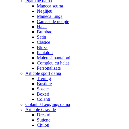
Pijamale dama
Maneca scurta
Neglijeu
Maneca lunga
Camasi de noapte
Halat
Bumbac
Satin
Clasice
Bluza
Pantalon
Maieu si pantaloni
Compleu cu halat
Personalizate
Articole sport dama
Trening
Bustiere
Sosete
Boxeri
Colanti
Colanti / Leggings dama
Articole Gravide
Dresuri
Sutiene
Chiloti