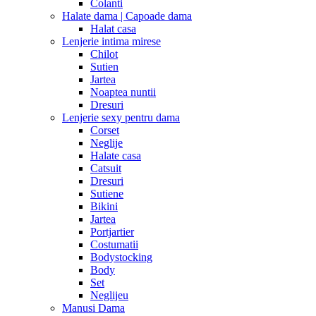
Colanti
Halate dama | Capoade dama
Halat casa
Lenjerie intima mirese
Chilot
Sutien
Jartea
Noaptea nuntii
Dresuri
Lenjerie sexy pentru dama
Corset
Neglije
Halate casa
Catsuit
Dresuri
Sutiene
Bikini
Jartea
Portjartier
Costumatii
Bodystocking
Body
Set
Neglijeu
Manusi Dama