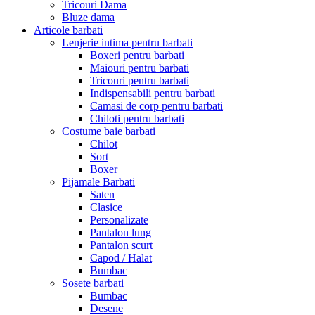
Tricouri Dama
Bluze dama
Articole barbati
Lenjerie intima pentru barbati
Boxeri pentru barbati
Maiouri pentru barbati
Tricouri pentru barbati
Indispensabili pentru barbati
Camasi de corp pentru barbati
Chiloti pentru barbati
Costume baie barbati
Chilot
Sort
Boxer
Pijamale Barbati
Saten
Clasice
Personalizate
Pantalon lung
Pantalon scurt
Capod / Halat
Bumbac
Sosete barbati
Bumbac
Desene