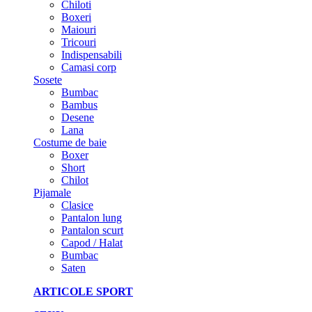
Chiloti
Boxeri
Maiouri
Tricouri
Indispensabili
Camasi corp
Sosete
Bumbac
Bambus
Desene
Lana
Costume de baie
Boxer
Short
Chilot
Pijamale
Clasice
Pantalon lung
Pantalon scurt
Capod / Halat
Bumbac
Saten
ARTICOLE SPORT