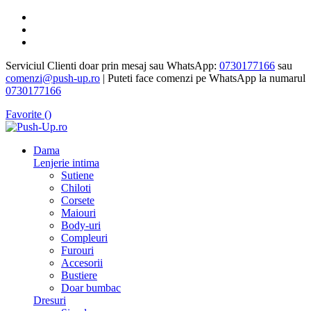
Serviciul Clienti doar prin mesaj sau WhatsApp:
0730177166
sau
comenzi@push-up.ro
| Puteti face comenzi pe WhatsApp la numarul
0730177166
Favorite (
)
Dama
Lenjerie intima
Sutiene
Chiloti
Corsete
Maiouri
Body-uri
Compleuri
Furouri
Accesorii
Bustiere
Doar bumbac
Dresuri