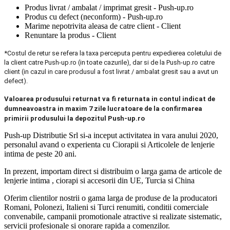
Produs livrat / ambalat / imprimat gresit - Push-up.ro
Produs cu defect (neconform) - Push-up.ro
Marime nepotrivita aleasa de catre client - Client
Renuntare la produs - Client
*Costul de retur se refera la taxa perceputa pentru expedierea coletului de
la client catre Push-up.ro (in toate cazurile), dar si de la Push-up.ro catre
client (in cazul in care produsul a fost livrat / ambalat gresit sau a avut un
defect).
Valoarea produsului returnat va fi returnata in contul indicat de
dumneavoastra in maxim 7 zile lucratoare de la confirmarea
primirii produsului la depozitul Push-up.ro
Push-up Distributie Srl si-a inceput activitatea in vara anului 2020,
personalul avand o experienta cu Ciorapii si Articolele de lenjerie
intima de peste 20 ani.
In prezent, importam direct si distribuim o larga gama de articole de
lenjerie intima , ciorapi si accesorii din UE, Turcia si China
Oferim clientilor nostrii o gama larga de produse de la producatori
Romani, Polonezi, Italieni si Turci renumiti, conditii comerciale
convenabile, campanii promotionale atractive si realizate sistematic,
servicii profesionale si onorare rapida a comenzilor.