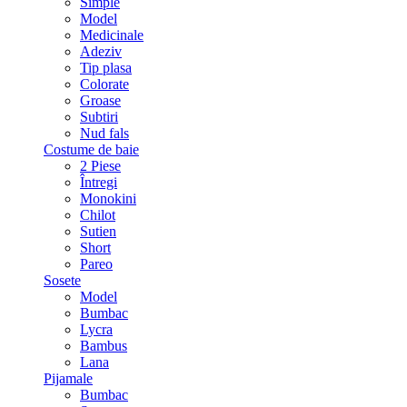
Simple
Model
Medicinale
Adeziv
Tip plasa
Colorate
Groase
Subtiri
Nud fals
Costume de baie
2 Piese
Întregi
Monokini
Chilot
Sutien
Short
Pareo
Sosete
Model
Bumbac
Lycra
Bambus
Lana
Pijamale
Bumbac