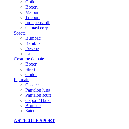
Chiloti
Boxeri
Maiouri
Tricouri
Indispensabili
Camasi corp
Sosete
Bumbac
Bambus
Desene
Lana
Costume de baie
Boxer
Short
Chilot
Pijamale
Clasice
Pantalon lung
Pantalon scurt
Capod / Halat
Bumbac
Saten
ARTICOLE SPORT