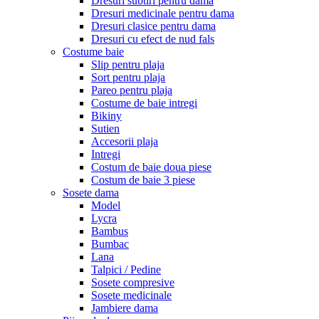
Dresuri subtiri pentru dama
Dresuri medicinale pentru dama
Dresuri clasice pentru dama
Dresuri cu efect de nud fals
Costume baie
Slip pentru plaja
Sort pentru plaja
Pareo pentru plaja
Costume de baie intregi
Bikiny
Sutien
Accesorii plaja
Intregi
Costum de baie doua piese
Costum de baie 3 piese
Sosete dama
Model
Lycra
Bambus
Bumbac
Lana
Talpici / Pedine
Sosete compresive
Sosete medicinale
Jambiere dama