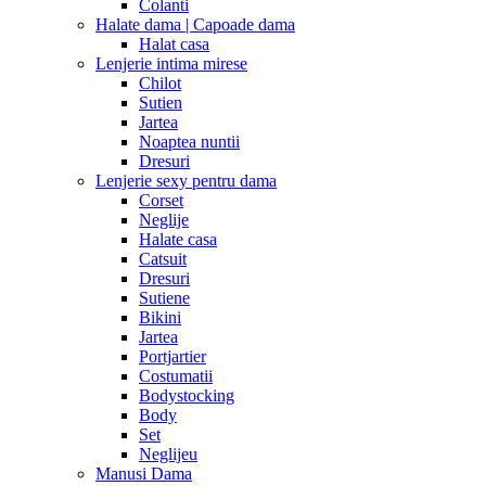
Colanti
Halate dama | Capoade dama
Halat casa
Lenjerie intima mirese
Chilot
Sutien
Jartea
Noaptea nuntii
Dresuri
Lenjerie sexy pentru dama
Corset
Neglije
Halate casa
Catsuit
Dresuri
Sutiene
Bikini
Jartea
Portjartier
Costumatii
Bodystocking
Body
Set
Neglijeu
Manusi Dama