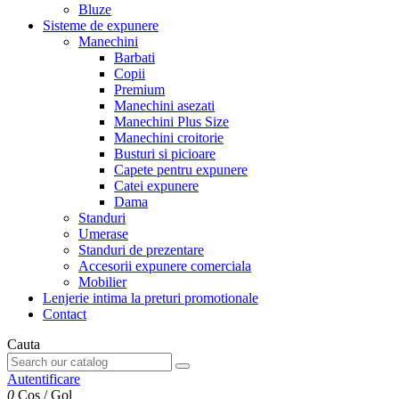
Bluze
Sisteme de expunere
Manechini
Barbati
Copii
Premium
Manechini asezati
Manechini Plus Size
Manechini croitorie
Busturi si picioare
Capete pentru expunere
Catei expunere
Dama
Standuri
Umerase
Standuri de prezentare
Accesorii expunere comerciala
Mobilier
Lenjerie intima la preturi promotionale
Contact
Cauta
Autentificare
0
Cos
/
Gol