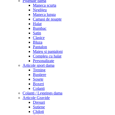
Pijamale dama
Maneca scurta
Neglijeu
Maneca lunga
Camasi de noapte
Halat
Bumbac
Satin
Clasice
Bluza
Pantalon
Maieu si pantaloni
Compleu cu halat
Personalizate
Articole sport dama
Trening
Bustiere
Sosete
Boxeri
Colanti
Colanti / Leggings dama
Articole Gravide
Dresuri
Sutiene
Chiloti