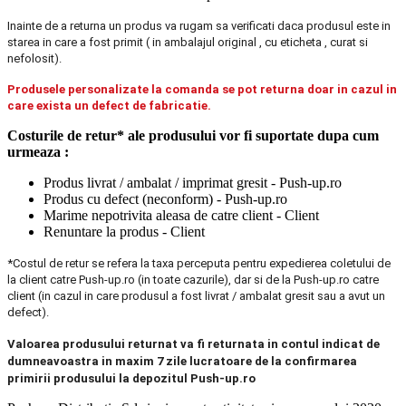
Inainte de a returna un produs va rugam sa verificati daca produsul este in
starea in care a fost primit ( in ambalajul original , cu eticheta , curat si
nefolosit).
Produsele personalizate la comanda se pot returna doar in cazul in
care exista un defect de fabricatie.
Costurile de retur* ale produsului vor fi suportate dupa cum
urmeaza :
Produs livrat / ambalat / imprimat gresit - Push-up.ro
Produs cu defect (neconform) - Push-up.ro
Marime nepotrivita aleasa de catre client - Client
Renuntare la produs - Client
*Costul de retur se refera la taxa perceputa pentru expedierea coletului de
la client catre Push-up.ro (in toate cazurile), dar si de la Push-up.ro catre
client (in cazul in care produsul a fost livrat / ambalat gresit sau a avut un
defect).
Valoarea produsului returnat va fi returnata in contul indicat de
dumneavoastra in maxim 7 zile lucratoare de la confirmarea
primirii produsului la depozitul Push-up.ro