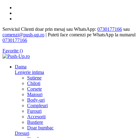
Serviciul Clienti doar prin mesaj sau WhatsApp:
0730177166
sau
comenzi@push-up.ro
| Puteti face comenzi pe WhatsApp la numarul
0730177166
Favorite (
)
Dama
Lenjerie intima
Sutiene
Chiloti
Corsete
Maiouri
Body-uri
Compleuri
Furouri
Accesorii
Bustiere
Doar bumbac
Dresuri