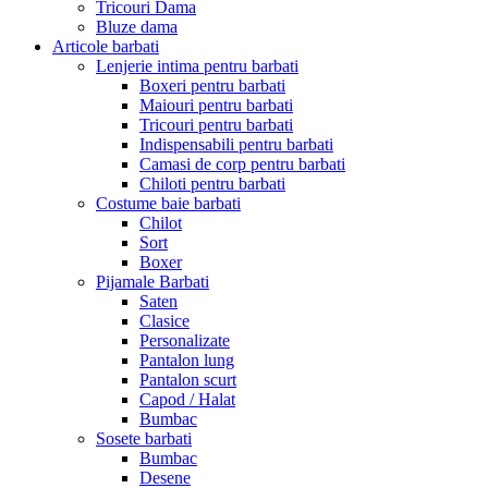
Tricouri Dama
Bluze dama
Articole barbati
Lenjerie intima pentru barbati
Boxeri pentru barbati
Maiouri pentru barbati
Tricouri pentru barbati
Indispensabili pentru barbati
Camasi de corp pentru barbati
Chiloti pentru barbati
Costume baie barbati
Chilot
Sort
Boxer
Pijamale Barbati
Saten
Clasice
Personalizate
Pantalon lung
Pantalon scurt
Capod / Halat
Bumbac
Sosete barbati
Bumbac
Desene