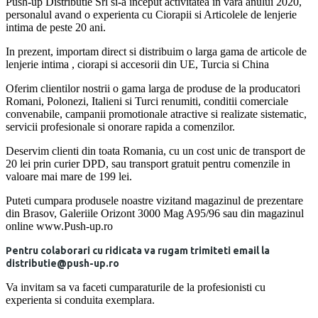
Push-up Distributie Srl si-a inceput activitatea in vara anului 2020,
personalul avand o experienta cu Ciorapii si Articolele de lenjerie
intima de peste 20 ani.
In prezent, importam direct si distribuim o larga gama de articole de
lenjerie intima , ciorapi si accesorii din UE, Turcia si China
Oferim clientilor nostrii o gama larga de produse de la producatori
Romani, Polonezi, Italieni si Turci renumiti, conditii comerciale
convenabile, campanii promotionale atractive si realizate sistematic,
servicii profesionale si onorare rapida a comenzilor.
Deservim clienti din toata Romania, cu un cost unic de transport de
20 lei prin curier DPD, sau transport gratuit pentru comenzile in
valoare mai mare de 199 lei.
Puteti cumpara produsele noastre vizitand magazinul de prezentare
din Brasov, Galeriile Orizont 3000 Mag A95/96 sau din magazinul
online www.Push-up.ro
Pentru colaborari cu ridicata va rugam trimiteti email la
distributie@push-up.ro
Va invitam sa va faceti cumparaturile de la profesionisti cu
experienta si conduita exemplara.