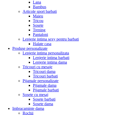
Lana
Bambus
Articole sport barbati
Maieu
Tricou
Sosete
Trening
Pantaloni
Lenjerie intima sexy pentru barbati
Halate casa
Produse personalizate
Lenjerie intima personalizata
Lenjerie intima barbati
Lenjerie intima dama
Tricouri cu mesaje
Tricouri dama
Tricouri barbati
Pijamale personalizate
Pijamale dama
Pijamale barbati
Sosete cu mesaj
Sosete barbati
Sosete dama
Imbracaminte dama
Rochii