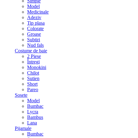
Simple
Model
Medicinale
Adeziv
Tip plasa
Colorate
Groase
Subtiri
Nud fals
Costume de baie
2 Piese
Întregi
Monokini
Chilot
Sutien
Short
Pareo
Sosete
Model
Bumbac
Lycra
Bambus
Lana
Pijamale
Bumbac