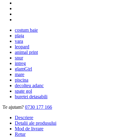
costum baie
plaja
vara
leopard
animal print
snur
intreg
glamGirl
mare
piscina
decolteu adanc
spate gol
buretei detasabili
Te ajutam?
0730 177 166
Descriere
Detalii ale produsului
Mod de livrare
Retur