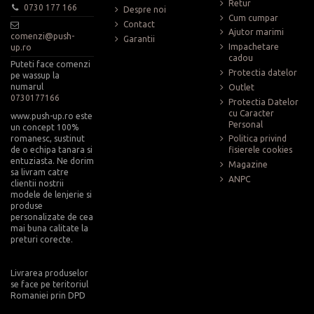
Retur
0730 177 166
Despre noi
Cum cumpar
Contact
Ajutor marimi
comenzi@push-
Garantii
Impachetare
up.ro
cadou
Puteti face comenzi
Protectia datelor
pe wassup la
numarul
Outlet
0730177166
Protectia Datelor
cu Caracter
www.push-up.ro este
Personal
un concept 100%
romanesc, sustinut
Politica privind
de o echipa tanara si
fisierele cookies
entuziasta. Ne dorim
Magazine
sa livram catre
ANPC
clientii nostrii
modele de lenjerie si
produse
personalizate de cea
mai buna calitate la
preturi corecte.
Livrarea produselor
se face pe teritoriul
Romaniei prin DPD