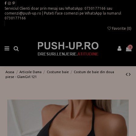
Serviciul Clienti doar prin mesaj sau WhatsApp:
0730177166
sau
comenzi@push-up.ro
| Puteti face comenzi pe WhatsApp la numarul
0730177166
Favorite (
0
)
0
Acasa
Articole Dama
Costume baie
Costum de baie din doua
piese - GlamGirl 121