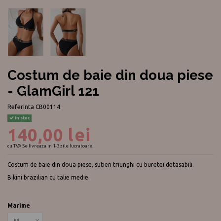
Costum de baie din doua piese
- GlamGirl 121
Referinta
CB00114
In stoc
140,00 lei
cu TVA
Se livreaza in 1-3 zile lucratoare.
Costum de baie din doua piese, sutien triunghi cu buretei detasabili.
Bikini brazilian cu talie medie.
Marime