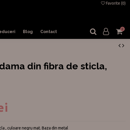
Favorite (
0
)
0
educeri
Blog
Contact
ama din fibra de sticla,
ei
cla , culoare negru mat. Baza din metal