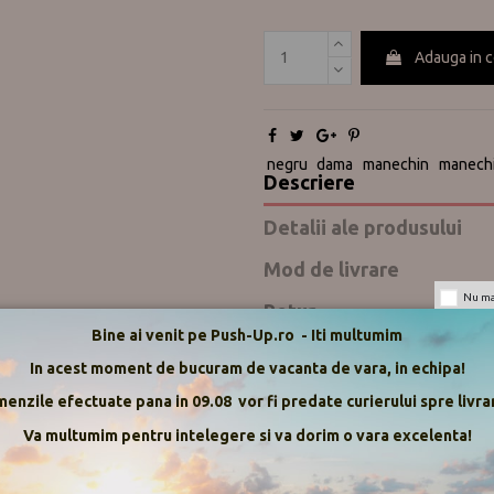
Adauga in 
negru
dama
manechin
manech
Descriere
Detalii ale produsului
Mod de livrare
Nu mai
Retur
Bine ai venit pe Push-Up.ro - Iti multumim
Push-up.ro
In acest moment de bucuram de vacanta de vara, in echipa!
Recenzii
enzile efectuate pana in 09.08 vor fi predate curierului spre livrar
Va multumim pentru intelegere si va dorim o vara excelenta!
Inaltime: 176 cm