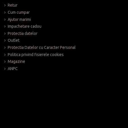
a rugam trimiteti email la distributie@push-up.ro
Retur
ile de la profesionisti cu experienta si conduita exemplara.
Cum cumpar
Ajutor marimi
Impachetare cadou
Protectia datelor
Outlet
Protectia Datelor cu Caracter Personal
Politica privind fisierele cookies
Magazine
ANPC