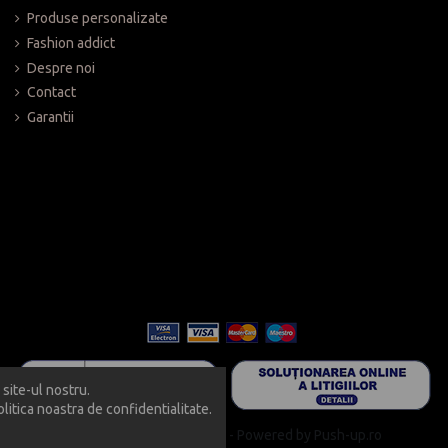
Pentru colaborari cu ridicata v
Produse personalizate
Va invitam sa va faceti cumparatur
Fashion addict
Despre noi
Contact
Garantii
site-ul nostru.
litica noastra de confidentialitate.
Copyright 2019 - Push-up - Powered by Push-up.ro