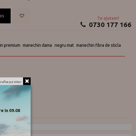
cos
Te ajutam?
0730 177 166
in premium
manechin dama
negru mat
manechin fibra de sticla
 afisa pe viitor.
e in 09.08