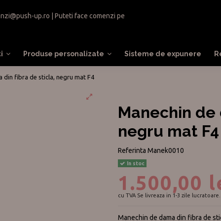
nzi@push-up.ro
| Puteti face comenzi pe
ti
Produse personalizate
Sisteme de expunere
R
din fibra de sticla, negru mat F4
Manechin de d
negru mat F4
Referinta
Manek0010
In stoc
1.500,00 l
cu TVA
Se livreaza in 1-3 zile lucratoare.
Manechin de dama din fibra de sti