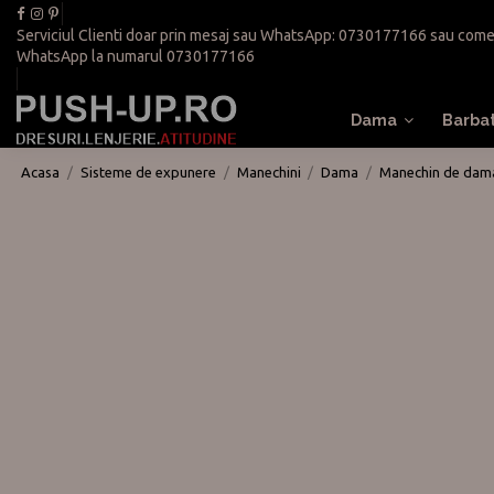
Serviciul Clienti doar prin mesaj sau WhatsApp:
0730177166
sau
come
WhatsApp la numarul
0730177166
Dama
Barba
Acasa
Sisteme de expunere
Manechini
Dama
Manechin de dama 