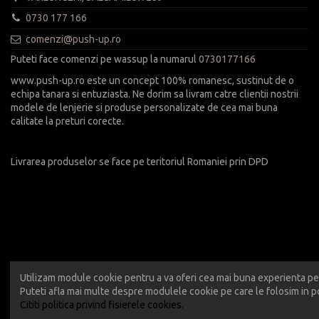
0730 177 166
comenzi@push-up.ro
Puteti face comenzi pe wassup la numarul
0730177166
www.push-up.ro este un concept 100% romanesc, sustinut de o
echipa tanara si entuziasta. Ne dorim sa livram catre clientii nostrii
modele de lenjerie si produse personalizate de cea mai buna
calitate la preturi corecte.
Livrarea produselor se face pe teritoriul Romaniei prin DPD
Utilizam module cookie pentru a va oferi cea mai buna experienta pe 
Puteti afla mai multe despre modulele cookie pe care le folosim in po
Cititi politica privind fisierele cookies.