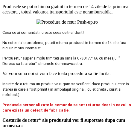
Produsele se pot schimba gratuit in termen de 14 zile de la primirea
acestora , totusi valoarea transportului este nerambursabila.
Ceea ce ai comandat nu este ceea ce ti-ai dorit?
Nu este nici o problema, puteti returna produsul in termen de 14 zile fara
nici un motiv intemeiat.
Pentru retur super simplu trimiteti un sms la 0730177166 cu mesajul "
Doresc sa fac retur" si numele dumneavoastra.
Va vom suna noi si vom face toata procedura sa fie facila.
Inainte de a returna un produs va rugam sa verificati daca produsul este in
starea in care a fost primit ( in ambalajul original , cu eticheta , curat si
nefolosit).
Produsele personalizate la comanda se pot returna doar in cazul in
care exista un defect de fabricatie.
Costurile de retur* ale produsului vor fi suportate dupa cum
urmeaza :