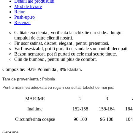
Detalii ale produsului
Mod de livrare
Retur
Push-up.ro
Recenzii
Calitate excelenta , verificata la achizitie dar si de-a lungul
timpului de catre clientii nostrii.
Fir usor satinat, discret, elegant , pentru pretentiosi.
Varf insesizabil, pot fi purtati cu sandale sau pantofi decupati.
Bazon nemarcat, pot fi purtati cu cele mai scurte tinute.
Clin de bumbac , pentru un plus de comfort.
Compozitie: 92% Poliamida , 8% Elastan.
Tara de provenienta :
Polonia
Pentru marimea adecvata va rugam consultati tabelul de mai jos:
MARIME
2
3
Inaltime
152-158
158-164
164
Circumferinta coapse
96-100
96-108
104
Grosime