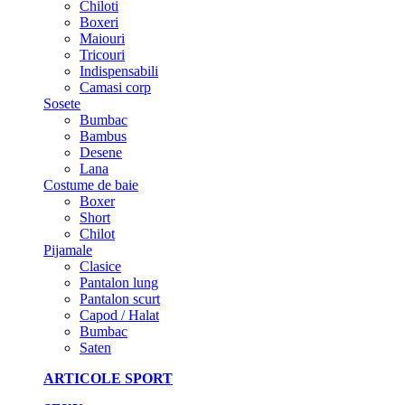
Chiloti
Boxeri
Maiouri
Tricouri
Indispensabili
Camasi corp
Sosete
Bumbac
Bambus
Desene
Lana
Costume de baie
Boxer
Short
Chilot
Pijamale
Clasice
Pantalon lung
Pantalon scurt
Capod / Halat
Bumbac
Saten
ARTICOLE SPORT