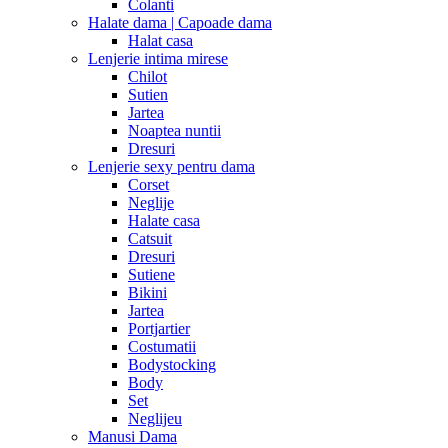
Colanti
Halate dama | Capoade dama
Halat casa
Lenjerie intima mirese
Chilot
Sutien
Jartea
Noaptea nuntii
Dresuri
Lenjerie sexy pentru dama
Corset
Neglije
Halate casa
Catsuit
Dresuri
Sutiene
Bikini
Jartea
Portjartier
Costumatii
Bodystocking
Body
Set
Neglijeu
Manusi Dama