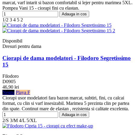
marcat, varf intarit si bazon comfortabil si lejer pentru marimea 5XL.
Pompea Vani 15 - ciorapi fini cu elastan.
Adauga in cos
1/2
3
4
5
2
Disponibil
Dresuri pentru dama
Ciorapi de dama modelatori - Filodoro Segretissimo
15
Filodoro
D0905
46,90 lei
Negru
Playa F
Ciorapi usor modelatori fara bazon marcat, subtiri, fini, cu calcai
format, cu clin si varf insesizabil. Marimea 5 prezinta clin pe partea
din spate. Continut mare de elastan , rezistenta si calitate excelenta.
Adauga in cos
2/S
3/M
4/L
5/XL