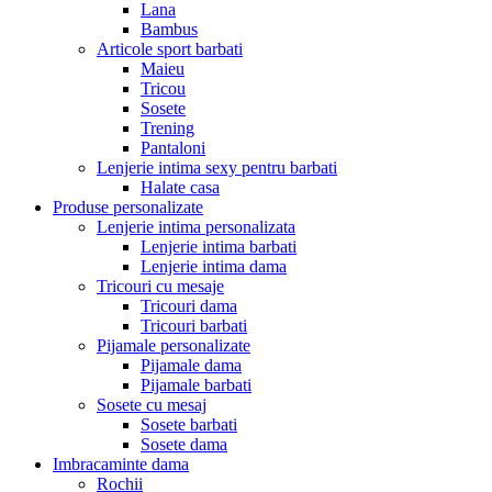
Lana
Bambus
Articole sport barbati
Maieu
Tricou
Sosete
Trening
Pantaloni
Lenjerie intima sexy pentru barbati
Halate casa
Produse personalizate
Lenjerie intima personalizata
Lenjerie intima barbati
Lenjerie intima dama
Tricouri cu mesaje
Tricouri dama
Tricouri barbati
Pijamale personalizate
Pijamale dama
Pijamale barbati
Sosete cu mesaj
Sosete barbati
Sosete dama
Imbracaminte dama
Rochii