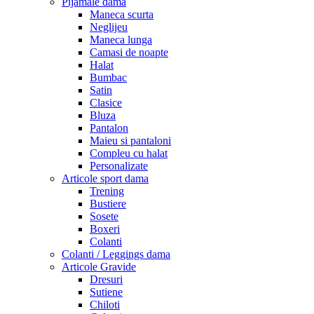
Pijamale dama
Maneca scurta
Neglijeu
Maneca lunga
Camasi de noapte
Halat
Bumbac
Satin
Clasice
Bluza
Pantalon
Maieu si pantaloni
Compleu cu halat
Personalizate
Articole sport dama
Trening
Bustiere
Sosete
Boxeri
Colanti
Colanti / Leggings dama
Articole Gravide
Dresuri
Sutiene
Chiloti