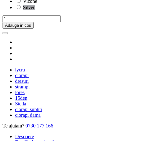
Vizone
Silver
Adauga in cos
lycra
ciorapi
dresuri
strampi
lores
15den
Stella
ciorapi subtiri
ciorapi dama
Te ajutam?
0730 177 166
Descriere