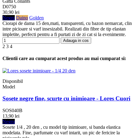
Gatta Collants
D0750
30,90 lei
Negru
Daino
Golden
Ciorapi de dama 15 den,mati, transparenti, cu bazon nemarcat, clin
intre picioare si varf insesizabil. Realizati din fibre de tip elastan
impletite, perfecti pentru a fi purtati zi de zi cat si la evenimente.
Adauga in cos
2
3
4
Clientii care au cumparat acest produs au mai cumparat si:
Disponibil
Model
Sosete negre fine, scurte cu inimioare - Lores Cuori
SOS040B
13,90 lei
Negru
Sosete 1/4 , 20 den , cu model tip inimioare, si banda elastica
modelata. Fine, parfumate cu varf intarit, un pic de fericire la