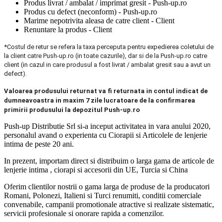
Produs livrat / ambalat / imprimat gresit - Push-up.ro
Produs cu defect (neconform) - Push-up.ro
Marime nepotrivita aleasa de catre client - Client
Renuntare la produs - Client
*Costul de retur se refera la taxa perceputa pentru expedierea coletului de
la client catre Push-up.ro (in toate cazurile), dar si de la Push-up.ro catre
client (in cazul in care produsul a fost livrat / ambalat gresit sau a avut un
defect).
Valoarea produsului returnat va fi returnata in contul indicat de
dumneavoastra in maxim 7 zile lucratoare de la confirmarea
primirii produsului la depozitul Push-up.ro
Push-up Distributie Srl si-a inceput activitatea in vara anului 2020,
personalul avand o experienta cu Ciorapii si Articolele de lenjerie
intima de peste 20 ani.
In prezent, importam direct si distribuim o larga gama de articole de
lenjerie intima , ciorapi si accesorii din UE, Turcia si China
Oferim clientilor nostrii o gama larga de produse de la producatori
Romani, Polonezi, Italieni si Turci renumiti, conditii comerciale
convenabile, campanii promotionale atractive si realizate sistematic,
servicii profesionale si onorare rapida a comenzilor.