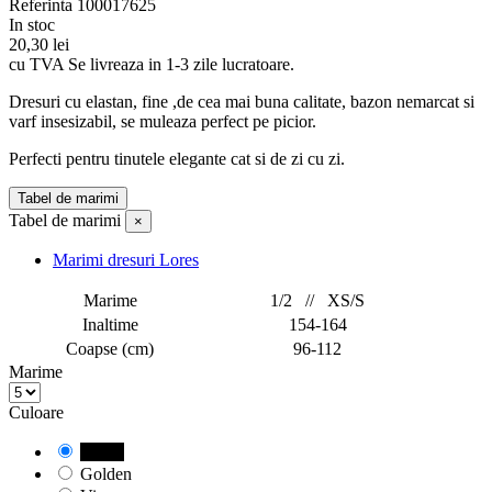
Referinta
100017625
In stoc
20,30 lei
cu TVA
Se livreaza in 1-3 zile lucratoare.
Dresuri cu elastan, fine ,de cea mai buna calitate, bazon nemarcat si
varf insesizabil, se muleaza perfect pe picior.
Perfecti pentru tinutele elegante cat si de zi cu zi.
Tabel de marimi
Tabel de marimi
×
Marimi dresuri Lores
Marime
1/2 // XS/S
Inaltime
154-164
Coapse (cm)
96-112
Marime
Culoare
Negru
Golden