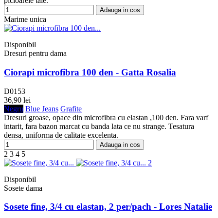
picioarele tale.
Adauga in cos
Marime unica
Disponibil
Dresuri pentru dama
Ciorapi microfibra 100 den - Gatta Rosalia
D0153
36,90 lei
Negru
Blue Jeans
Grafite
Dresuri groase, opace din microfibra cu elastan ,100 den. Fara varf
intarit, fara bazon marcat cu banda lata ce nu strange. Tesatura
densa, uniforma de calitate excelenta.
Adauga in cos
2
3
4
5
Disponibil
Sosete dama
Sosete fine, 3/4 cu elastan, 2 per/pach - Lores Natalie