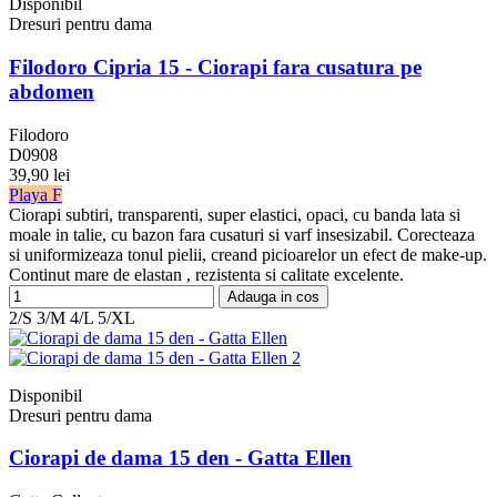
Disponibil
Dresuri pentru dama
Filodoro Cipria 15 - Ciorapi fara cusatura pe
abdomen
Filodoro
D0908
39,90 lei
Playa F
Ciorapi subtiri, transparenti, super elastici, opaci, cu banda lata si
moale in talie, cu bazon fara cusaturi si varf insesizabil. Corecteaza
si uniformizeaza tonul pielii, creand picioarelor un efect de make-up.
Continut mare de elastan , rezistenta si calitate excelente.
Adauga in cos
2/S
3/M
4/L
5/XL
Disponibil
Dresuri pentru dama
Ciorapi de dama 15 den - Gatta Ellen