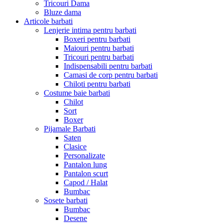
Tricouri Dama
Bluze dama
Articole barbati
Lenjerie intima pentru barbati
Boxeri pentru barbati
Maiouri pentru barbati
Tricouri pentru barbati
Indispensabili pentru barbati
Camasi de corp pentru barbati
Chiloti pentru barbati
Costume baie barbati
Chilot
Sort
Boxer
Pijamale Barbati
Saten
Clasice
Personalizate
Pantalon lung
Pantalon scurt
Capod / Halat
Bumbac
Sosete barbati
Bumbac
Desene