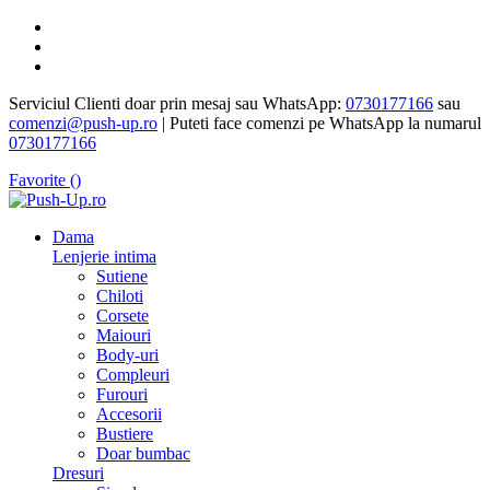
Serviciul Clienti doar prin mesaj sau WhatsApp:
0730177166
sau
comenzi@push-up.ro
| Puteti face comenzi pe WhatsApp la numarul
0730177166
Favorite (
)
Dama
Lenjerie intima
Sutiene
Chiloti
Corsete
Maiouri
Body-uri
Compleuri
Furouri
Accesorii
Bustiere
Doar bumbac
Dresuri