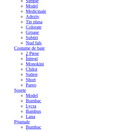
Simple
Model
Medicinale
Adeziv
Tip plasa
Colorate
Groase
Subtiri
Nud fals
Costume de baie
2 Piese
Întregi
Monokini
Chilot
Sutien
Short
Pareo
Sosete
Model
Bumbac
Lycra
Bambus
Lana
Pijamale
Bumbac