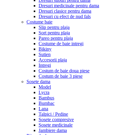
Dresuri subtiri pentru dama
Dresuri medicinale pentru dama
Dresuri clasice pentru dama
Dresuri cu efect de nud fals
Costume baie
Slip pentru plaja
Sort pentru plaja
Pareo pentru plaja
Costume de baie intregi
Bikiny
Sutien
Accesorii plaja
Intregi
Costum de baie doua piese
Costum de baie 3 piese
Sosete dama
Model
Lycra
Bambus
Bumbac
Lana
Talpici / Pedine
Sosete compresive
Sosete medicinale
Jambiere dama