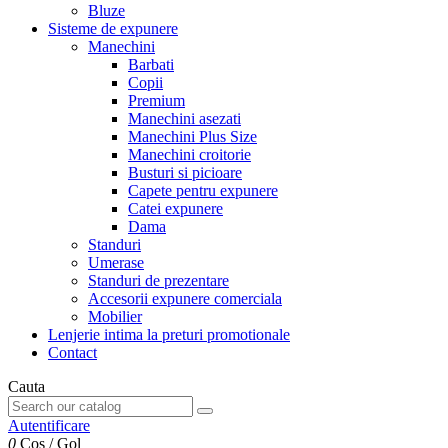
Bluze
Sisteme de expunere
Manechini
Barbati
Copii
Premium
Manechini asezati
Manechini Plus Size
Manechini croitorie
Busturi si picioare
Capete pentru expunere
Catei expunere
Dama
Standuri
Umerase
Standuri de prezentare
Accesorii expunere comerciala
Mobilier
Lenjerie intima la preturi promotionale
Contact
Cauta
Autentificare
0
Cos
/
Gol