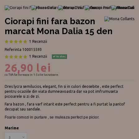
Ciorapi fini fara bazon
marcat Mona Dalia 15 den
1 Recenzii
Referinta
100015593
1 Recenzii
In stoc
26,90 lei
cu TVA
Se livreaza in 1-3 zile lucratoare.
Dres lycra semilucios, elegant, fin si in culori deosebite , este perfect
pentru ocaziile din viata dumneavoastra dar va pot imfrumuseta
picioarele si zi de zi.
Fara bazon , fara varf intarit este perfect pentru a fi purtat la pantof
decupat sau sandale.
Foarte comozi in purtare , se muleaza perfect pe picior.
Marime