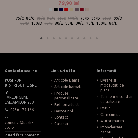
79,90 lei
Alb
Negru
Bleumarin
Rosu
Bej
Plum
Bordeaux
Pudra
75/C
80/C
85/C
90/C
95/C
100/C
75/D
80/D
85/D
90/D
95/D
100/D
75/E
80/E
85/E
90/E
95/E
100/E
80/D
Contacteaza-ne
Link-uri utile
Informatii
PUSH-UP
Articole Dama
Livrare si
DISTRIBUTIE SRL
modalitati de
Articole barbati
plata
Produse
Termeni si conditii
TARLUNGENI,
personalizate
de utilizare
SALCAMILOR 259
Fashion addict
Retur
0730 177 166
Despre noi
Cum cumpar
Contact
Ajutor marimi
comenzi@push-
Garantii
Impachetare
up.ro
cadou
Puteti face comenzi