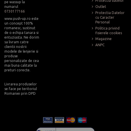
Protectia datelor
pe wassup la
numarul
Outlet
0730177166
Protectia Datelor
cu Caracter
www.push-up.ro este
Personal
un concept 100%
romanesc, sustinut
Politica privind
de o echipa tanara si
fisierele cookies
entuziasta. Ne dorim
Magazine
sa livram catre
ANPC
clientii nostrii
modele de lenjerie si
produse
personalizate de cea
mai buna calitate la
preturi corecte.
Livrarea produselor
se face pe teritoriul
Romaniei prin DPD