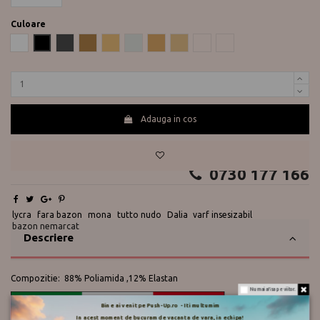
Culoare
Alb
Negru
Fumo
Beige
Natural
Perla
Playa
Vizone
Antylopa
Daino 2
Adauga in cos
Te ajutam?
0730 177 166
lycra
fara bazon
mona
tutto nudo
Dalia
varf insesizabil
bazon nemarcat
Descriere
Compozitie: 88% Poliamida ,12% Elastan
Nu mai afisa pe viitor.
Bine ai venit pe Push-Up.ro - Iti multumim
In acest moment de bucuram de vacanta de vara, in echipa!