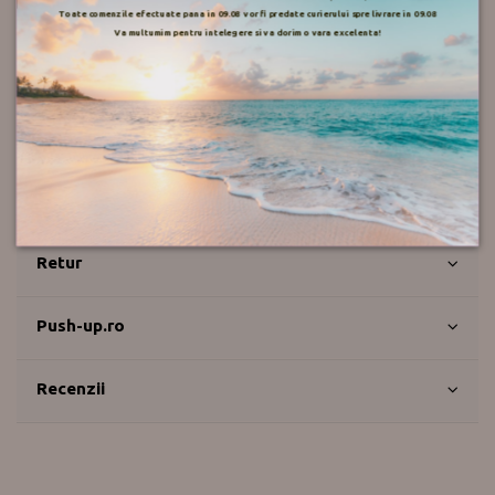
Toate comenzile efectuate pana in 09.08 vor fi predate curierului spre livrare in 09.08
Va multumim pentru intelegere si va dorim o vara excelenta!
Pentru marimea adecvata va rugam consultati tabelul de marimi.
Detalii ale produsului
Mod de livrare
Retur
Push-up.ro
Recenzii