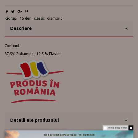
ciorapi
15 den
classic
diamond
Descriere
Continut:
87.5% Poliamida , 12.5 % Elastan
Detalii ale produsului
Nu mai afisa pe viitor.
Bine ai venit pe Push-Up.ro - Iti multumim
Despre Diamond