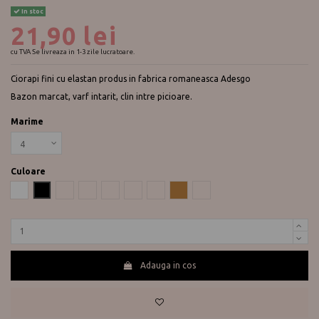
In stoc
21,90 lei
cu TVA
Se livreaza in 1-3 zile lucratoare.
Ciorapi fini cu elastan produs in fabrica romaneasca Adesgo
Bazon marcat, varf intarit, clin intre picioare.
Marime
Culoare
Alb
Negru
sable
Fume
Perla
Antracit
Castagno
Gazelle
Opal
Adauga in cos
Te ajutam?
0730 177 166