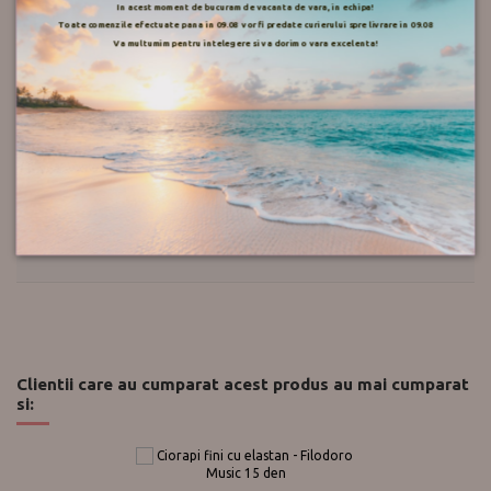
In acest moment de bucuram de vacanta de vara, in echipa!
Toate comenzile efectuate pana in 09.08 vor fi predate curierului spre livrare in 09.08
Va multumim pentru intelegere si va dorim o vara excelenta!
Mod de livrare
Retur
Push-up.ro
Recenzii
Clientii care au cumparat acest produs au mai cumparat
si: