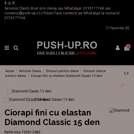
Serviciul Clienti doar prin mesaj sau WhatsApp:
0730177166
sau
comenzi@push-up.ro
| Puteti face comenzi pe WhatsApp la numarul
0730177166
Favorite (
0
)
0
Acasa
Articole Dama
Dresuri pentru dama
Dresuri clasice
pentru dama
Ciorapi fini cu elastan Diamond Classic 15 den
Ciorapi fini cu elastan
Diamond Classic 15 den
Referinta
100015480