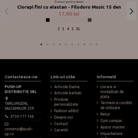
Dresuri pentru dama
Ciorapi fini cu elastan - Filodoro Music 15 den
17,90 lei
Negru
Bronz
Glace
Nuage
Nuciola
Platino
Blu
Corallo
Grigio Topo
2
3
4
5
XL
Contacteaza-ne
Link-uri utile
Informatii
PUSH-UP
Articole Dama
Livrare si
DISTRIBUTIE SRL
modalitati de
Articole barbati
plata
Produse
Termeni si conditii
TARLUNGENI,
personalizate
de utilizare
SALCAMILOR 259
Fashion addict
Retur
0730 177 166
Despre noi
Cum cumpar
Contact
Ajutor marimi
comenzi@push-
Garantii
Impachetare
up.ro