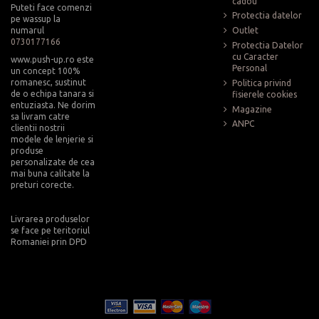
cadou
Puteti face comenzi
Protectia datelor
pe wassup la
numarul
Outlet
0730177166
Protectia Datelor
cu Caracter
www.push-up.ro este
Personal
un concept 100%
romanesc, sustinut
Politica privind
de o echipa tanara si
fisierele cookies
entuziasta. Ne dorim
Magazine
sa livram catre
ANPC
clientii nostrii
modele de lenjerie si
produse
personalizate de cea
mai buna calitate la
preturi corecte.
Livrarea produselor
se face pe teritoriul
Romaniei prin DPD