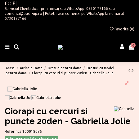
Serviciul Clienti doar prin mesaj sau WhatsApp:
0730177166
sau
comenzi@push-up.ro
| Puteti face comenzi pe WhatsApp la numarul
0730177166
Favorite (
0
)
0
Acasa
Articole Dama
Dresuri pentru dama
Dresuri cu model
pentru dama
Ciorapi cu cercuri si puncte 20den - Gabriella Jolie
Ciorapi cu cercuri si
puncte 20den - Gabriella Jolie
Referinta
100018075
Se livreaza in 2-3 zile lucratoare.