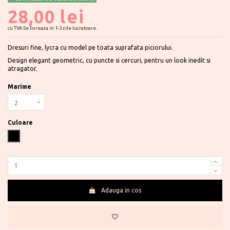
28,00 lei
cu TVA
Se livreaza in 1-3 zile lucratoare.
Dresuri fine, lycra cu model pe toata suprafata piciorului.
Design elegant geometric, cu puncte si cercuri, pentru un look inedit si
atragator.
Marime
Culoare
Negru
Adauga in cos
Te ajutam?
0730 177 166