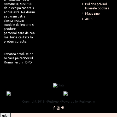
romanesc, sustinut
Politica privind
de o echipa tanara si
fisierele cookies
entuziasta. Ne dorim
Magazine
sa livram catre
ANPC
clientii nostrii
modele de lenjerie si
produse
personalizate de cea
mai buna calitate la
preturi corecte.
Livrarea produselor
se face pe teritoriul
Romaniei prin DPD
Copyright 2019 - Push-up - Powered by Push-up.ro
gdpr