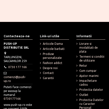
Contacteaza-ne
Link-uri utile
Informatii
PUSH-UP
Articole Dama
Livrare si
DISTRIBUTIE SRL
modalitati de
Articole barbati
plata
Produse
Termeni si conditii
TARLUNGENI,
personalizate
de utilizare
SALCAMILOR 259
Fashion addict
Retur
0730 177 166
Despre noi
Cum cumpar
Contact
Ajutor marimi
comenzi@push-
Garantii
Impachetare
up.ro
cadou
Puteti face comenzi
Protectia datelor
pe wassup la
numarul
Outlet
0730177166
Protectia Datelor
cu Caracter
www.push-up.ro este
Personal
un concept 100%