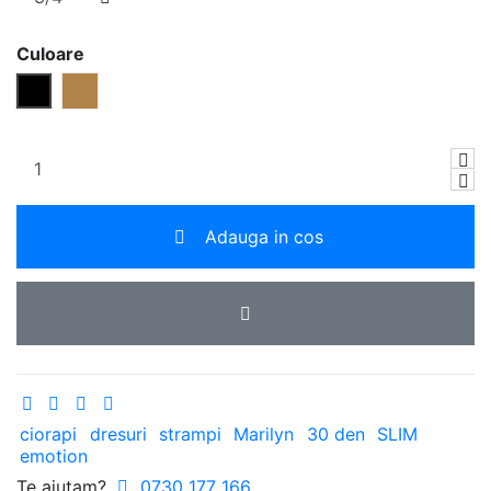
Culoare
Negru
Beige
Adauga in cos
ciorapi
dresuri
strampi
Marilyn
30 den
SLIM
emotion
Te ajutam?
0730 177 166