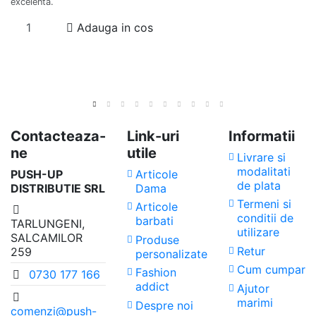
excelenta.
Adauga in cos
Contacteaza-
Link-uri
Informatii
ne
utile
Livrare si
modalitati
PUSH-UP
Articole
de plata
DISTRIBUTIE SRL
Dama
Termeni si
Articole
conditii de
barbati
TARLUNGENI,
utilizare
SALCAMILOR
Produse
Retur
259
personalizate
Cum cumpar
Fashion
0730 177 166
addict
Ajutor
marimi
Despre noi
comenzi@push-