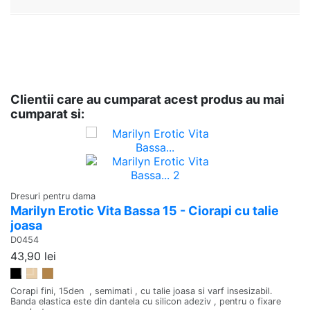
Clientii care au cumparat acest produs au mai
cumparat si:
Dr
C
Dresuri pentru dama
D
Marilyn Erotic Vita Bassa 15 - Ciorapi cu talie
24
joasa
D0454
Ci
43,90 lei
nu
re
Negru
Visone
Beige
co
Corapi fini, 15den , semimati , cu talie joasa si varf insesizabil.
Banda elastica este din dantela cu silicon adeziv , pentru o fixare