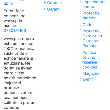
Impachetare
Contact
up.ro
cadou
Garantii
Puteti face
Protectia
comenzi pe
datelor
wassup la
Outlet
numarul
0730177166
Protectia
Datelor cu
www.push-up.ro
Caracter
este un concept
Personal
100% romanesc,
Politica
sustinut de o
privind
echipa tanara si
fisierele
entuziasta. Ne
cookies
dorim sa livram
catre clientii
Magazine
nostrii modele de
ANPC
lenjerie si
produse
personalizate de
cea mai buna
calitate la preturi
corecte.