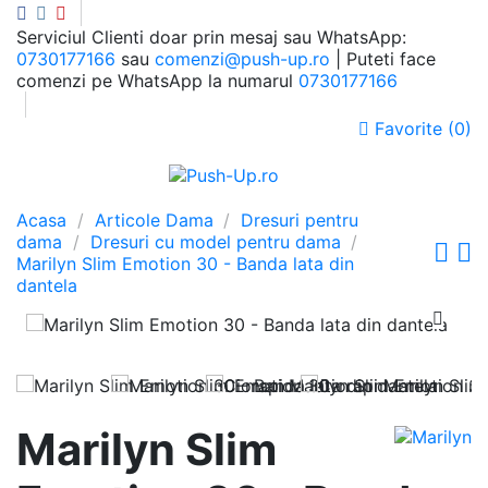
Serviciul Clienti doar prin mesaj sau WhatsApp:
0730177166
sau
comenzi@push-up.ro
| Puteti face
comenzi pe WhatsApp la numarul
0730177166
Favorite (
0
)
0
Meniu
Cauta
Autentificare
Cos
Acasa
Articole Dama
Dresuri pentru
dama
Dresuri cu model pentru dama
Marilyn Slim Emotion 30 - Banda lata din
dantela
Marilyn Slim