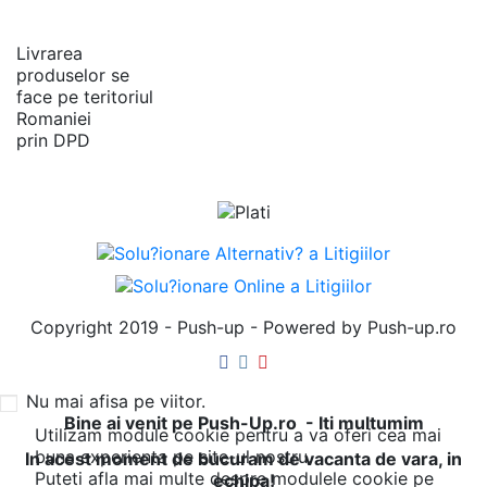
Livrarea
produselor se
face pe teritoriul
Romaniei
prin DPD
Copyright 2019 - Push-up - Powered by Push-up.ro
Nu mai afisa pe viitor.
Bine ai venit pe Push-Up.ro - Iti multumim
Utilizam module cookie pentru a va oferi cea mai
buna experienta pe site-ul nostru.
In acest moment de bucuram de vacanta de vara, in
Puteti afla mai multe despre modulele cookie pe
echipa!