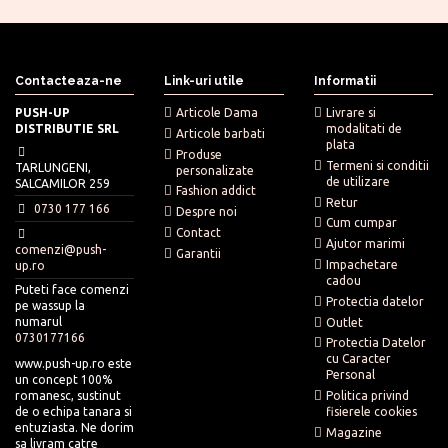
Contacteaza-ne
Link-uri utile
Informatii
PUSH-UP
Articole Dama
Livrare si
DISTRIBUTIE SRL
modalitati de
Articole barbati
plata
Produse
Termeni si conditii
TARLUNGENI,
personalizate
de utilizare
SALCAMILOR 259
Fashion addict
Retur
0730 177 166
Despre noi
Cum cumpar
Contact
Ajutor marimi
comenzi@push-
Garantii
Impachetare
up.ro
cadou
Puteti face comenzi
Protectia datelor
pe wassup la
numarul
Outlet
0730177166
Protectia Datelor
cu Caracter
www.push-up.ro este
Personal
un concept 100%
romanesc, sustinut
Politica privind
de o echipa tanara si
fisierele cookies
entuziasta. Ne dorim
Magazine
sa livram catre