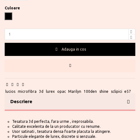
Culoare
Negru
Adauga in cos
Te ajutam?
0730 177 166
lucios
microfibra
3d
lurex
opac
Marilyn
100den
shine
sclipici
e57
Descriere
Tesatura 3d perfecta, fara urme , ireprosabila.
Calitate excelenta de la un producator cu renume.
Usor satinati , tesatura densa foarte placuta la atingere.
Particule elegante de lurex, discrete si senzuale.