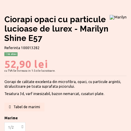
Ciorapi opaci cu particule
lucioase de lurex - Marilyn
Shine E57
Referinta
100013282
In stoc
52,90 lei
cu TVA
Se livreaza in 1-3 zile lucratoare.
Ciorapi de calitate excelenta din microfibra, opaci, cu particule argintii,
stralucitoare pe toata suprafata piciorului.
Tesatura 3d, varf insesizabil, bazon nemarcat, cusaturi plate.
Tabel de marimi
Marime