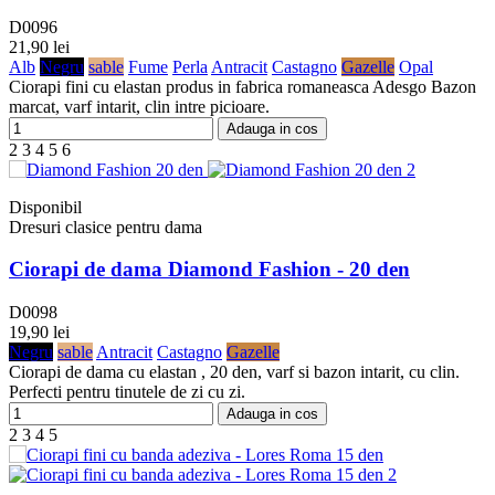
D0096
21,90 lei
Alb
Negru
sable
Fume
Perla
Antracit
Castagno
Gazelle
Opal
Ciorapi fini cu elastan produs in fabrica romaneasca Adesgo Bazon
marcat, varf intarit, clin intre picioare.
Adauga in cos
2
3
4
5
6
Disponibil
Dresuri clasice pentru dama
Ciorapi de dama Diamond Fashion - 20 den
D0098
19,90 lei
Negru
sable
Antracit
Castagno
Gazelle
Ciorapi de dama cu elastan , 20 den, varf si bazon intarit, cu clin.
Perfecti pentru tinutele de zi cu zi.
Adauga in cos
2
3
4
5