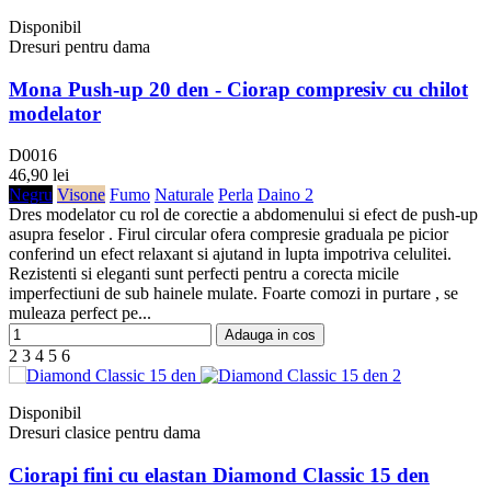
Disponibil
Dresuri pentru dama
Mona Push-up 20 den - Ciorap compresiv cu chilot
modelator
D0016
46,90 lei
Negru
Visone
Fumo
Naturale
Perla
Daino 2
Dres modelator cu rol de corectie a abdomenului si efect de push-up
asupra feselor . Firul circular ofera compresie graduala pe picior
conferind un efect relaxant si ajutand in lupta impotriva celulitei.
Rezistenti si eleganti sunt perfecti pentru a corecta micile
imperfectiuni de sub hainele mulate. Foarte comozi in purtare , se
muleaza perfect pe...
Adauga in cos
2
3
4
5
6
Disponibil
Dresuri clasice pentru dama
Ciorapi fini cu elastan Diamond Classic 15 den