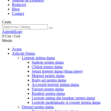
Sisteme de expunere
Reduceri
Blog
Contact
Cauta
Autentificare
0
Cos
/
Gol
Meniu
Acasa
Articole Dama
Lenjerie intima dama
Sutiene pentru dama
Chiloti pentru dama
Seturi lenjerie dama (doua piese)
Maiouri pentru dama
Body-uri pentru dama
Accesorii lenjerie intima dama
Furouri pentru dama
Bustiere pentru dama
Lenjerie intima din bumbac pentru dama
Lenjerie modelatoare si corsete pentru dama
Dresuri pentru dama