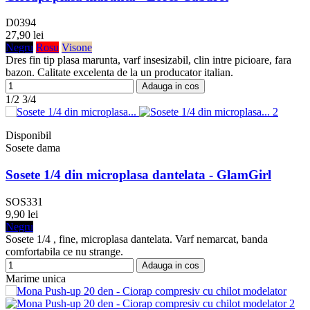
D0394
27,90 lei
Negru
Rosu
Visone
Dres fin tip plasa marunta, varf insesizabil, clin intre picioare, fara
bazon. Calitate excelenta de la un producator italian.
Adauga in cos
1/2
3/4
Disponibil
Sosete dama
Sosete 1/4 din microplasa dantelata - GlamGirl
SOS331
9,90 lei
Negru
Sosete 1/4 , fine, microplasa dantelata. Varf nemarcat, banda
comfortabila ce nu strange.
Adauga in cos
Marime unica