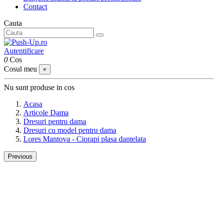
Contact
Cauta
Autentificare
0
Cos
Cosul meu
×
Nu sunt produse in cos
Acasa
Articole Dama
Dresuri pentru dama
Dresuri cu model pentru dama
Lores Mantova - Ciorapi plasa dantelata
Previous