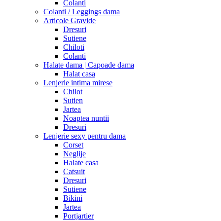
Colanti
Colanti / Leggings dama
Articole Gravide
Dresuri
Sutiene
Chiloti
Colanti
Halate dama | Capoade dama
Halat casa
Lenjerie intima mirese
Chilot
Sutien
Jartea
Noaptea nuntii
Dresuri
Lenjerie sexy pentru dama
Corset
Neglije
Halate casa
Catsuit
Dresuri
Sutiene
Bikini
Jartea
Portjartier