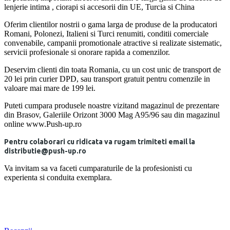
lenjerie intima , ciorapi si accesorii din UE, Turcia si China
Oferim clientilor nostrii o gama larga de produse de la producatori
Romani, Polonezi, Italieni si Turci renumiti, conditii comerciale
convenabile, campanii promotionale atractive si realizate sistematic,
servicii profesionale si onorare rapida a comenzilor.
Deservim clienti din toata Romania, cu un cost unic de transport de
20 lei prin curier DPD, sau transport gratuit pentru comenzile in
valoare mai mare de 199 lei.
Puteti cumpara produsele noastre vizitand magazinul de prezentare
din Brasov, Galeriile Orizont 3000 Mag A95/96 sau din magazinul
online www.Push-up.ro
Pentru colaborari cu ridicata va rugam trimiteti email la
distributie@push-up.ro
Va invitam sa va faceti cumparaturile de la profesionisti cu
experienta si conduita exemplara.