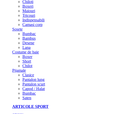
Chiloti
Boxeri
Maiouri
Tricouri
Indispensabili
Camasi corp
Sosete
Bumbac
Bambus
Desene
Lana
Costume de baie
Boxer
Short
Chilot
Pijamale
Clasice
Pantalon lung
Pantalon scurt
Capod / Halat
Bumbac
Saten
ARTICOLE SPORT