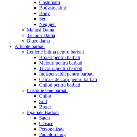
Costumatii
Bodystocking
Body
Set
Neglijeu
Manusi Dama
Tricouri Dama
Bluze dama
Articole barbati
Lenjerie intima pentru barbati
Boxeri pentru barbati
Maiouri pentru barbati
Tricouri pentru barbati
Indispensabili pentru barbati
Camasi de corp pentru barbati
Chiloti pentru barbati
Costume baie barbati
Chilot
Sort
Boxer
Pijamale Barbati
Saten
Clasice
Personalizate
Pantalon lung