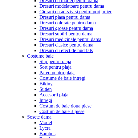
Dresuri cu model pentru dama
Dresuri modelatoare pentru dama
Ciorapi cu adeziv si pentru portjartier
Dresuri plasa pentru dama
Dresuri colorate pentru dama
Dresuri groase pentru dama
Dresuri subtiri pentru dama
Dresuri medicinale pentru dama
Dresuri clasice pentru dama
Dresuri cu efect de nud fals
Costume baie
Slip pentru plaja
Sort pentru plaja
Pareo pentru plaja
Costume de baie intregi
Bikiny
Sutien
Accesorii plaja
Intregi
Costum de baie doua piese
Costum de baie 3 piese
Sosete dama
Model
Lycra
Bambus