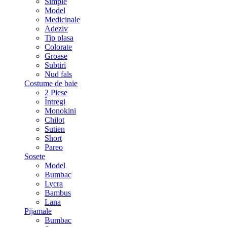
Simple
Model
Medicinale
Adeziv
Tip plasa
Colorate
Groase
Subtiri
Nud fals
Costume de baie
2 Piese
Întregi
Monokini
Chilot
Sutien
Short
Pareo
Sosete
Model
Bumbac
Lycra
Bambus
Lana
Pijamale
Bumbac