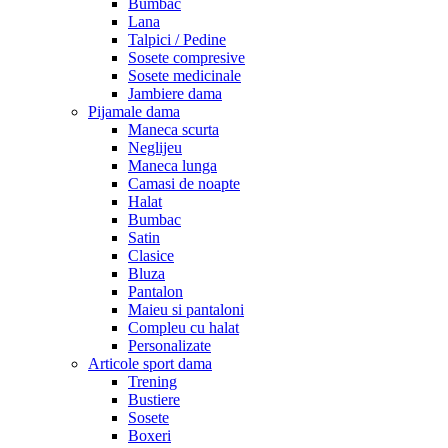
Bumbac
Lana
Talpici / Pedine
Sosete compresive
Sosete medicinale
Jambiere dama
Pijamale dama
Maneca scurta
Neglijeu
Maneca lunga
Camasi de noapte
Halat
Bumbac
Satin
Clasice
Bluza
Pantalon
Maieu si pantaloni
Compleu cu halat
Personalizate
Articole sport dama
Trening
Bustiere
Sosete
Boxeri