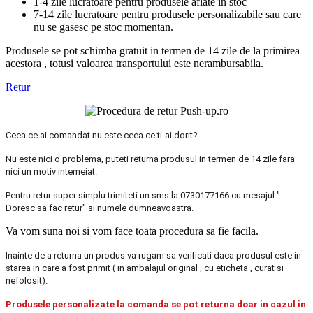
1-4 zile lucratoare pentru produsele aflate in stoc
7-14 zile lucratoare pentru produsele personalizabile sau care
nu se gasesc pe stoc momentan.
Produsele se pot schimba gratuit in termen de 14 zile de la primirea
acestora , totusi valoarea transportului este nerambursabila.
Retur
Ceea ce ai comandat nu este ceea ce ti-ai dorit?
Nu este nici o problema, puteti returna produsul in termen de 14 zile fara
nici un motiv intemeiat.
Pentru retur super simplu trimiteti un sms la 0730177166 cu mesajul "
Doresc sa fac retur" si numele dumneavoastra.
Va vom suna noi si vom face toata procedura sa fie facila.
Inainte de a returna un produs va rugam sa verificati daca produsul este in
starea in care a fost primit ( in ambalajul original , cu eticheta , curat si
nefolosit).
Produsele personalizate la comanda se pot returna doar in cazul in