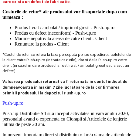
care exista un defect de fabricatie.
Costurile de retur* ale produsului vor fi suportate dupa cum
urmeaza :
Produs livrat / ambalat / imprimat gresit - Push-up.ro
Produs cu defect (neconform) - Push-up.ro
Marime nepotrivita aleasa de catre client - Client
Renuntare la produs - Client
*Costul de retur se refera la taxa perceputa pentru expedierea coletului de
la client catre Push-up.ro (in toate cazurile), dar si de la Push-up.ro catre
client (in cazul in care produsul a fost livrat / ambalat gresit sau a avut un
defect).
Valoarea produsului returnat va fi returnata in contul indicat de
dumneavoastra in maxim 7 zile lucratoare de la confirmarea
primirii produsului la depozitul Push-up.ro
Push-up.ro
Push-up Distributie Srl si-a inceput activitatea in vara anului 2020,
personalul avand o experienta cu Ciorapii si Articolele de lenjerie
intima de peste 20 ani.
In prezent, importam direct si distribuim o larga gama de articole de