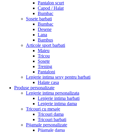
Pantalon scurt
Capod / Halat
Bumbac
Sosete barbati
Bumbac
Desene
Lana
Bambus
Articole sport barbati
Maieu
Tricou
Sosete
Trening
Pantaloni
Lenjerie intima sexy pentru barbati
Halate casa
Produse personalizate
Lenjerie intima personalizata
Lenjerie intima barbati
Lenjerie intima dama
Tricouri cu mesaje
Tricouri dama
Tricouri barbati
Pijamale personalizate
Pijamale dama