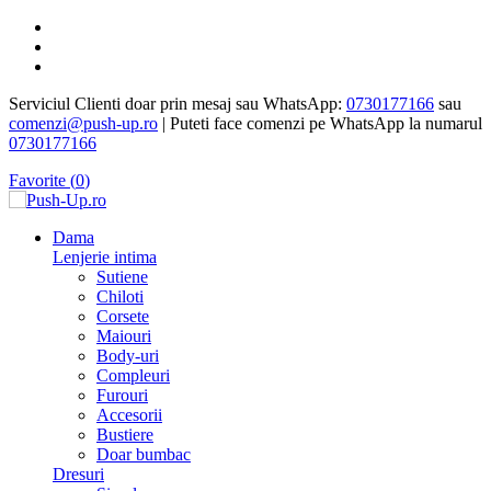
Serviciul Clienti doar prin mesaj sau WhatsApp:
0730177166
sau
comenzi@push-up.ro
| Puteti face comenzi pe WhatsApp la numarul
0730177166
Favorite (
0
)
Dama
Lenjerie intima
Sutiene
Chiloti
Corsete
Maiouri
Body-uri
Compleuri
Furouri
Accesorii
Bustiere
Doar bumbac
Dresuri