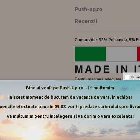
Push-up.ro
Recenzii
Compozitie: 92% Poliamida, 8% El
Nu mai
Pentru marimea adecvata va ruga
Bine ai venit pe Push-Up.ro - Iti multumim
In acest moment de bucuram de vacanta de vara, in echipa!
enzile efectuate pana in 09.08 vor fi predate curierului spre livrar
Va multumim pentru intelegere si va dorim o vara excelenta!