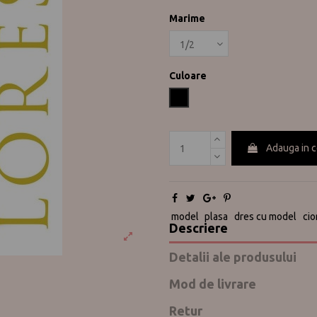
Marime
Culoare
Negru
Adauga in 
model
plasa
dres cu model
cio
Descriere
Detalii ale produsului
Mod de livrare
Retur