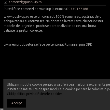
comenzi@push-up.ro
Puteti face comenzi pe wassup la numarul
0730177166
www.push-up.ro este un concept 100% romanesc, sustinut de o
echipa tanara si entuziasta. Ne dorim sa livram catre clientii nostrii
modele de lenjerie si produse personalizate de cea mai buna
calitate la preturi corecte.
Livrarea produselor se face pe teritoriul Romaniei prin DPD
Utilizam module cookie pentru a va oferi cea mai buna experienta pe 
Puteti afla mai multe despre modulele cookie pe care le folosim in po
Cititi politica privind fisierele cookies.
Accept