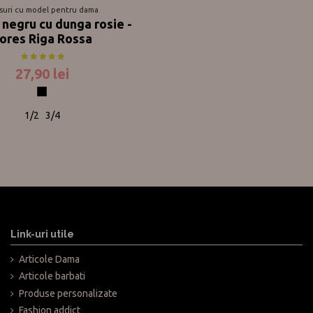
suri cu model pentru dama
 negru cu dunga rosie -
ores Riga Rossa
27,90 lei
Negru
1/2
3/4
Link-uri utile
Articole Dama
Articole barbati
Produse personalizate
Fashion addict