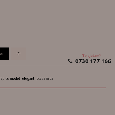
cos
Te ajutam?
0730 177 166
rap cu model
elegant
plasa mica