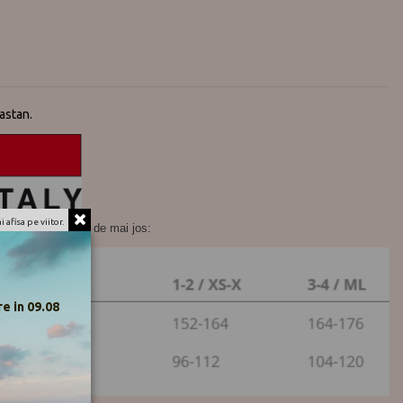
astan.
 afisa pe viitor.
m consultati tabelul de mai jos:
e in 09.08