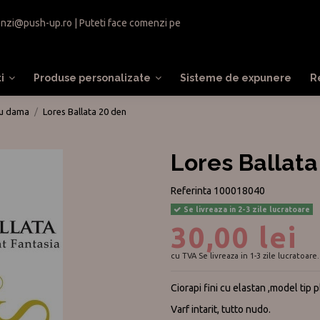
nzi@push-up.ro
| Puteti face comenzi pe
ti
Produse personalizate
Sisteme de expunere
R
ru dama
Lores Ballata 20 den
Lores Ballata
Referinta
100018040
Se livreaza in 2-3 zile lucratoare
30,00 lei
cu TVA
Se livreaza in 1-3 zile lucratoare.
Ciorapi fini cu elastan ,model tip
Varf intarit, tutto nudo.