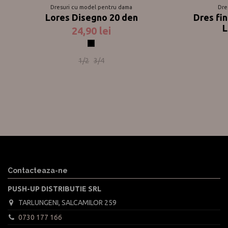
Dresuri cu model pentru dama
Dre
Lores Disegno 20 den
Dres fin
L
24,90 lei
Negru
1/2
3/4
Contacteaza-ne
PUSH-UP DISTRIBUTIE SRL
TARLUNGENI, SALCAMILOR 259
0730 177 166