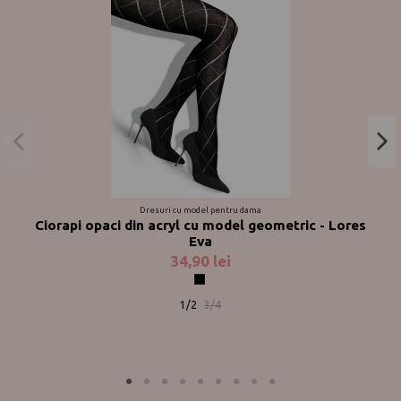
Dresuri cu model pentru dama
Ciorapi opaci din acryl cu model geometric - Lores
Eva
34,90 lei
Negru
1/2
3/4