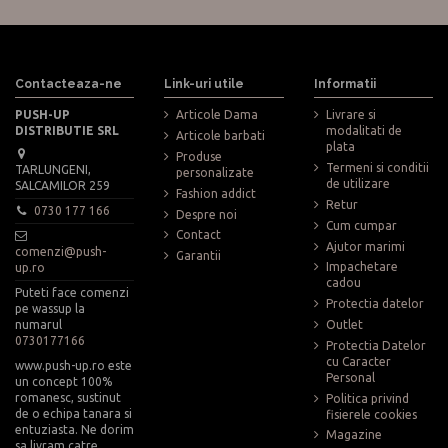
Contacteaza-ne
Link-uri utile
Informatii
PUSH-UP
Articole Dama
Livrare si
DISTRIBUTIE SRL
modalitati de
Articole barbati
plata
Produse
Termeni si conditii
TARLUNGENI,
personalizate
de utilizare
SALCAMILOR 259
Fashion addict
Retur
0730 177 166
Despre noi
Cum cumpar
Contact
Ajutor marimi
comenzi@push-
Garantii
Impachetare
up.ro
cadou
Puteti face comenzi
Protectia datelor
pe wassup la
numarul
Outlet
0730177166
Protectia Datelor
cu Caracter
www.push-up.ro este
Personal
un concept 100%
romanesc, sustinut
Politica privind
de o echipa tanara si
fisierele cookies
entuziasta. Ne dorim
Magazine
sa livram catre