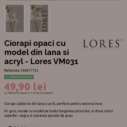
Ciorapi opaci cu
model din lana si
acryl - Lores VM031
Referinta
100017732
Calitate premium!
49,90 lei
cu TVA
Se livreaza in 1-3 zile lucratoare.
Ciorapi caldurosi din lana si acril, perfecti pentru sezonul rece.
Fir gros, moale cu model pe toata lungimea piciorului, in doua culori
superbe : negru si culoarea spicului de grau.