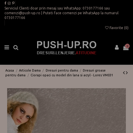
Serviciul Clienti doar prin mesaj sau WhatsApp:
0730177166
sau
comenzi@push-up.ro
| Puteti face comenzi pe WhatsApp la numarul
0730177166
Favorite (
0
)
0
Acasa
Articole Dama
Dresuri pentru dama
Dresuri groase
pentru dama
Ciorapi opaci cu model din lana si acryl - Lores VM031