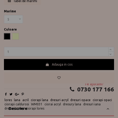
Tabel de marimi
Marime
Culoare
Negru
Oatmeal
Adauga in cos
Te ajutam?
0730 177 166
lores
lana
acril
ciorapi lana
dresuri acryl
dresuri opace
ciorapi opaci
ciorapi caldurosi
WM031
ciorai acryl
dresury lana
dresuri iana
Descriere
dresuri Lores
ciorapi lores