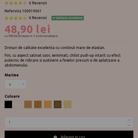
6 Recenzii
Referinta
100019061
6 Recenzii
Calitate excelenta
48,90 lei
cu TVA
Se livreaza in 1-3 zile lucratoare.
Dresuri de calitate excelenta cu continut mare de elastan.
Fini, cu aspect satinat usor, semimati, chilot push-up intarit cu efect
puternic de ridicare si sustinere a feselor precum si de aplatizare a
abdomenului.
Marime
Culoare
Negru
Fumo
Dune
Gazelle
Camel
Visone Emy
Miele Emy
Adauga in cos