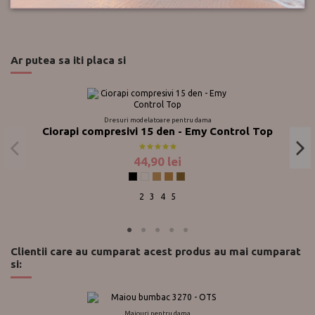
Ar putea sa iti placa si
Dresuri modelatoare pentru dama
Ciorapi compresivi 15 den - Emy Control Top
44,90 lei
Negru
Fumo
Dune
Gazelle
Visone Emy
2
3
4
5
Clientii care au cumparat acest produs au mai cumparat
si:
Maiouri pentru dama