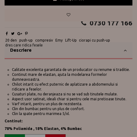
Te ajutam?
0730 177 166
20 den
push-up
compresiv
Emy
Lift-Up
ciorapi cu push-up
dres care ridica fesele
Descriere
Calitate excelenta garantata de un producator cu renume si traditie.
Continut mare de elastan, ajuta la modelarea formelor
dumneavoastra.
Chilot intarit cu efect puternic de aplatizare a abdomenului si
ridicare a feselor.
Cusaturi plate, nu deranjeaza si nu se vad sub tinutele mulate.
Aspect usor satinat, ideali chiar si pentru cele mai pretioase tinute.
Varf intarit, pentru un plus de rezistenta.
Clin din bumbac pentru un plus de confort.
Clin la spate pentru marimea 5/xl.
Continut:
78% Poliamida , 18% Elastan, 4% Bumbac