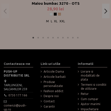
Maiou bumbac 3270 - OTS
28,90 lei
Alb
Negru
Nude
M
L
XL
XXL
Contacteaza-ne
Link-uri utile
Informatii
PUSH-UP
Articole Dama
Livrare si
DISTRIBUTIE SRL
modalitati de
Articole barbati
plata
Produse
Termeni si conditii
TARLUNGENI,
personalizate
de utilizare
SALCAMILOR 259
Fashion addict
Retur
0730 177 166
Despre noi
Cum cumpar
Contact
Ajutor marimi
comenzi@push-
Garantii
Impachetare
up.ro