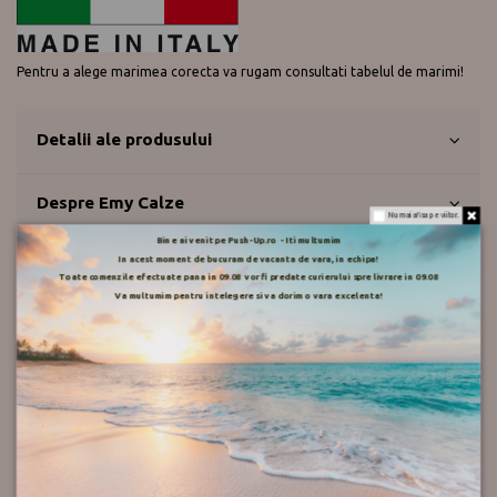
Pentru a alege marimea corecta va rugam consultati tabelul de marimi!
Detalii ale produsului
Despre Emy Calze
Nu mai afisa pe viitor.
Bine ai venit pe Push-Up.ro - Iti multumim
In acest moment de bucuram de vacanta de vara, in echipa!
Mod de livrare
Toate comenzile efectuate pana in 09.08 vor fi predate curierului spre livrare in 09.08
Va multumim pentru intelegere si va dorim o vara excelenta!
Retur
Push-up.ro
Recenzii