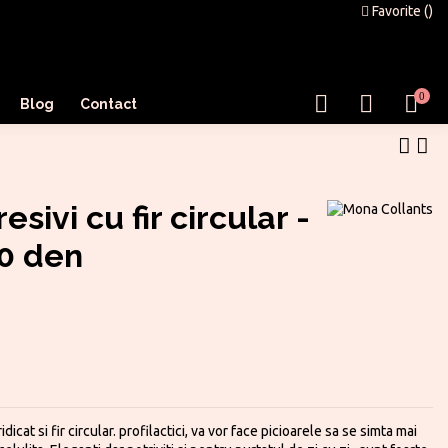
Favorite (
)
0
Blog
Contact
sivi cu fir circular -
0 den
icat si fir circular. profilactici, va vor face picioarele sa se simta mai