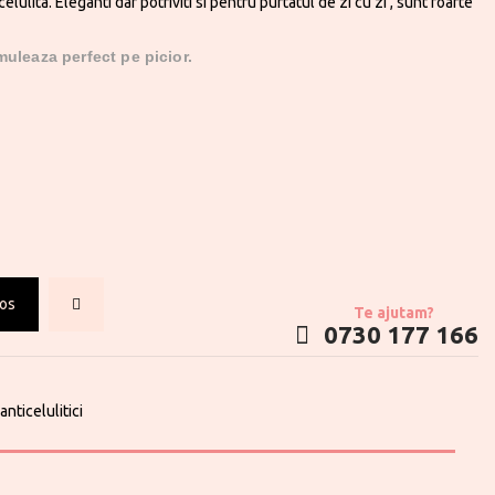
celulita. Eleganti dar potriviti si pentru purtatul de zi cu zi , sunt foarte
muleaza perfect pe picior.
cos
Te ajutam?
0730 177 166
anticelulitici