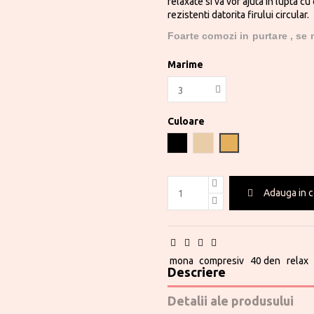
relaxate si va vor ajuta in lupta cu 
rezistenti datorita firului circular.
Foarte comozi in purtare , se 
Marime
Culoare
Negru
Visone
Daino
Adauga in 
mona
compresiv
40 den
relax
Descriere
Detalii ale produsului