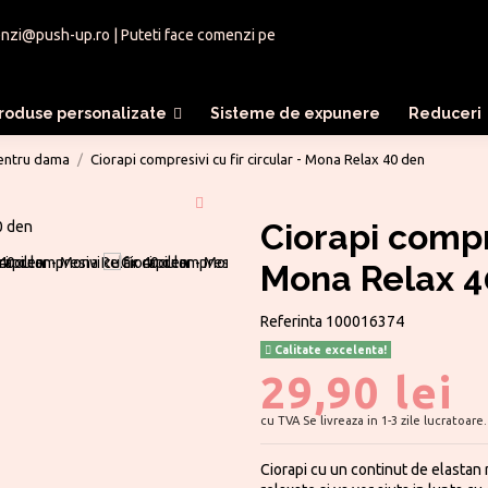
nzi@push-up.ro
| Puteti face comenzi pe
roduse personalizate
Sisteme de expunere
Reduceri
pentru dama
Ciorapi compresivi cu fir circular - Mona Relax 40 den
Ciorapi compre
Mona Relax 4
Referinta
100016374
Calitate excelenta!
29,90 lei
cu TVA
Se livreaza in 1-3 zile lucratoare.
Ciorapi cu un continut de elastan rid