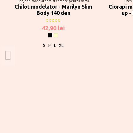
Lenjerie modelatoare si corsete pentru dama
Dresu
Chilot modelator - Marilyn Slim
Ciorapi m
Body 140 den
up -
42,90 lei
Negru
Ecru
S
M
L
XL