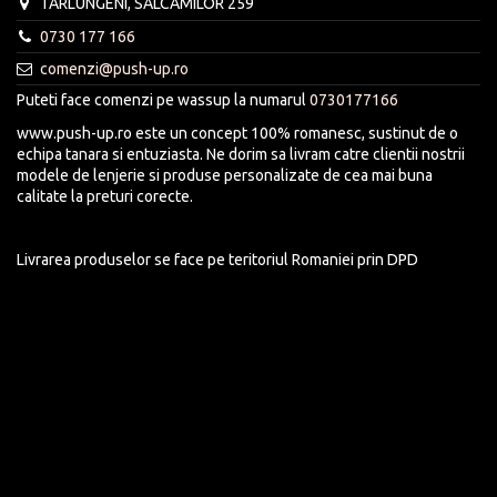
TARLUNGENI, SALCAMILOR 259
0730 177 166
comenzi@push-up.ro
Puteti face comenzi pe wassup la numarul
0730177166
www.push-up.ro este un concept 100% romanesc, sustinut de o
echipa tanara si entuziasta. Ne dorim sa livram catre clientii nostrii
modele de lenjerie si produse personalizate de cea mai buna
calitate la preturi corecte.
Livrarea produselor se face pe teritoriul Romaniei prin DPD