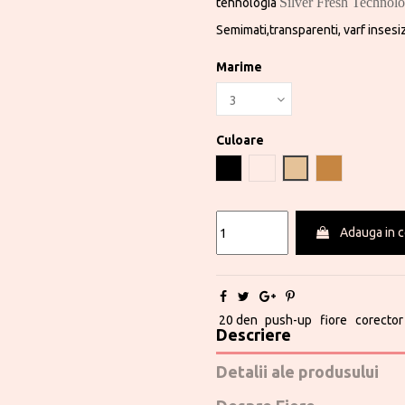
Silver Fresh Technol
tehnologia
Semimati,transparenti, varf insesiz
Marime
Culoare
Negru
sable
Light natural
Tan
Adauga in 
20 den
push-up
fiore
corector
Descriere
Detalii ale produsului