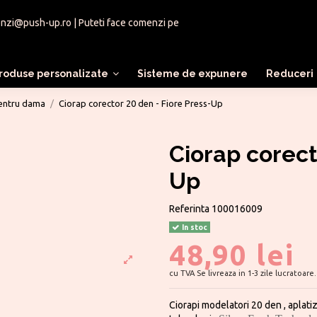
nzi@push-up.ro
| Puteti face comenzi pe
roduse personalizate
Sisteme de expunere
Reduceri
pentru dama
Ciorap corector 20 den - Fiore Press-Up
Ciorap corect
Up
Referinta
100016009
In stoc
48,90 lei
cu TVA
Se livreaza in 1-3 zile lucratoare.
Ciorapi modelatori 20 den , aplati