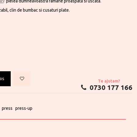
ogy
pielea dumneavoastra ramane proaspata si uscata.
abil, clin de bumbac si cusaturi plate.
cos
Te ajutam?
0730 177 166
press
press-up