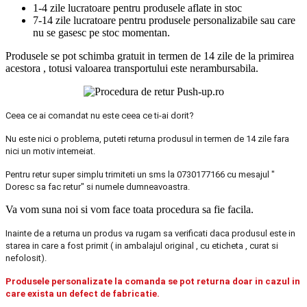
1-4 zile lucratoare pentru produsele aflate in stoc
7-14 zile lucratoare pentru produsele personalizabile sau care
nu se gasesc pe stoc momentan.
Produsele se pot schimba gratuit in termen de 14 zile de la primirea
acestora , totusi valoarea transportului este nerambursabila.
Ceea ce ai comandat nu este ceea ce ti-ai dorit?
Nu este nici o problema, puteti returna produsul in termen de 14 zile fara
nici un motiv intemeiat.
Pentru retur super simplu trimiteti un sms la 0730177166 cu mesajul "
Doresc sa fac retur" si numele dumneavoastra.
Va vom suna noi si vom face toata procedura sa fie facila.
Inainte de a returna un produs va rugam sa verificati daca produsul este in
starea in care a fost primit ( in ambalajul original , cu eticheta , curat si
nefolosit).
Produsele personalizate la comanda se pot returna doar in cazul in
care exista un defect de fabricatie.