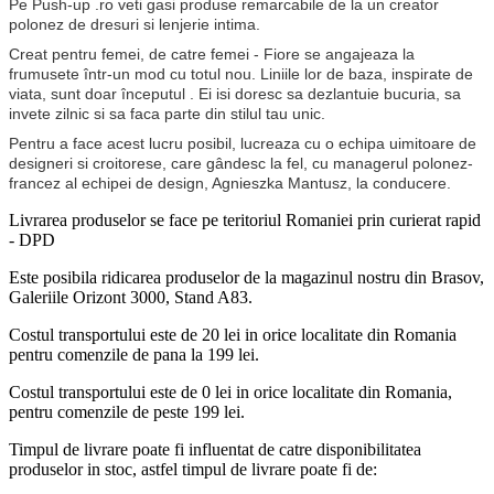
Pe Push-up .ro veti gasi produse remarcabile de la un creator
polonez de dresuri si lenjerie intima.
Creat pentru femei, de catre femei - Fiore se angajeaza la
frumusete într-un mod cu totul nou.
Liniile lor de baza, inspirate de
viata, sunt doar începutul . Ei isi doresc sa dezlantuie
bucuria, sa
invete zilnic si sa faca parte din stilul tau unic.
Pentru a face acest lucru posibil, lucreaza cu o echipa uimitoare de
designeri si croitorese, care gândesc la fel, cu managerul polonez-
francez al echipei de design, Agnieszka Mantusz, la conducere.
Livrarea produselor se face pe teritoriul Romaniei prin curierat rapid
- DPD
Este posibila ridicarea produselor de la magazinul nostru din Brasov,
Galeriile Orizont 3000, Stand A83.
Costul transportului este de 20 lei in orice localitate din Romania
pentru comenzile de pana la 199 lei.
Costul transportului este de 0 lei in orice localitate din Romania,
pentru comenzile de peste 199 lei.
Timpul de livrare poate fi influentat de catre disponibilitatea
produselor in stoc, astfel timpul de livrare poate fi de: