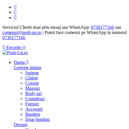
Serviciul Clienti doar prin mesaj sau WhatsApp:
0730177166
sau
comenzi@push-up.ro
| Puteti face comenzi pe WhatsApp la numarul
0730177166
Favorite (
)
Dama
Lenjerie intima
Sutiene
Chiloti
Corsete
Maiouri
Body-uri
Compleuri
Furouri
Accesorii
Bustiere
Doar bumbac
Dresuri