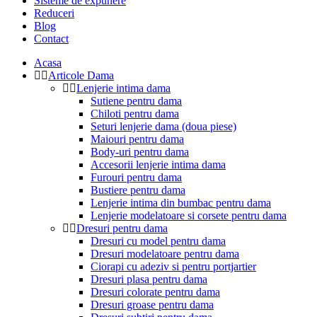
Sisteme de expunere
Reduceri
Blog
Contact
Acasa
Articole Dama
Lenjerie intima dama
Sutiene pentru dama
Chiloti pentru dama
Seturi lenjerie dama (doua piese)
Maiouri pentru dama
Body-uri pentru dama
Accesorii lenjerie intima dama
Furouri pentru dama
Bustiere pentru dama
Lenjerie intima din bumbac pentru dama
Lenjerie modelatoare si corsete pentru dama
Dresuri pentru dama
Dresuri cu model pentru dama
Dresuri modelatoare pentru dama
Ciorapi cu adeziv si pentru portjartier
Dresuri plasa pentru dama
Dresuri colorate pentru dama
Dresuri groase pentru dama