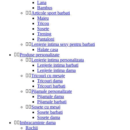
Lana
Bambus
Articole sport barbati
Maieu
Tricou
Sosete
Trening
Pantaloni
Lenjerie intima sexy pentru barbati
Halate casa
Produse personalizate
Lenjerie intima personalizata
Lenjerie intima barbati
Lenjerie intima dama
Tricouri cu mesaje
Tricouri dama
Tricouri barbati
Pijamale personalizate
Pijamale dama
Pijamale barbati
Sosete cu mesaj
Sosete barbati
Sosete dama
Imbracaminte dama
Rochii