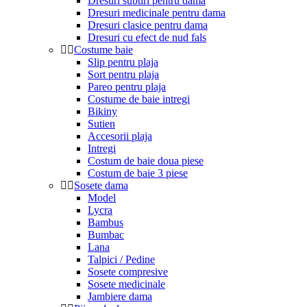
Dresuri subtiri pentru dama
Dresuri medicinale pentru dama
Dresuri clasice pentru dama
Dresuri cu efect de nud fals
Costume baie
Slip pentru plaja
Sort pentru plaja
Pareo pentru plaja
Costume de baie intregi
Bikiny
Sutien
Accesorii plaja
Intregi
Costum de baie doua piese
Costum de baie 3 piese
Sosete dama
Model
Lycra
Bambus
Bumbac
Lana
Talpici / Pedine
Sosete compresive
Sosete medicinale
Jambiere dama