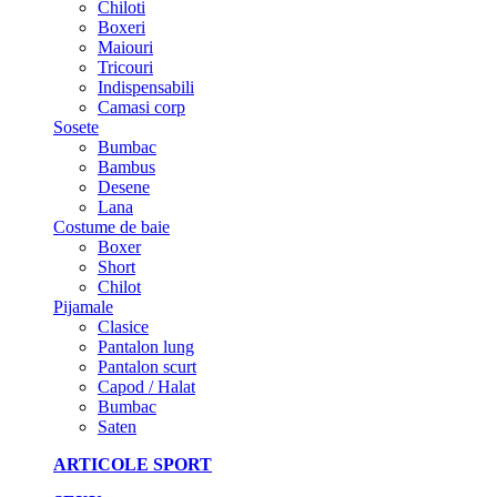
Chiloti
Boxeri
Maiouri
Tricouri
Indispensabili
Camasi corp
Sosete
Bumbac
Bambus
Desene
Lana
Costume de baie
Boxer
Short
Chilot
Pijamale
Clasice
Pantalon lung
Pantalon scurt
Capod / Halat
Bumbac
Saten
ARTICOLE SPORT