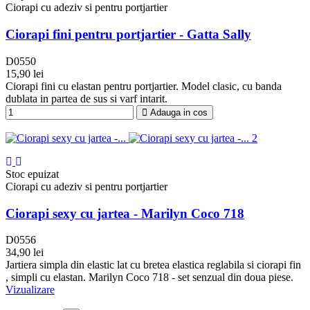
Ciorapi cu adeziv si pentru portjartier
Ciorapi fini pentru portjartier - Gatta Sally
D0550
15,90 lei
Negru
Visone
Ciorapi fini cu elastan pentru portjartier. Model clasic, cu banda
dublata in partea de sus si varf intarit.
Adauga in cos
Stoc epuizat
Ciorapi cu adeziv si pentru portjartier
Ciorapi sexy cu jartea - Marilyn Coco 718
D0556
34,90 lei
Negru
Jartiera simpla din elastic lat cu bretea elastica reglabila si ciorapi fin
, simpli cu elastan. Marilyn Coco 718 - set senzual din doua piese.
Vizualizare