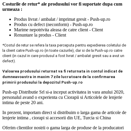
Costurile de retur* ale produsului vor fi suportate dupa cum
urmeaza :
Produs livrat / ambalat / imprimat gresit - Push-up.ro
Produs cu defect (neconform) - Push-up.ro
Marime nepotrivita aleasa de catre client - Client
Renuntare la produs - Client
*Costul de retur se refera la taxa perceputa pentru expedierea coletului de
la client catre Push-up.ro (in toate cazurile), dar si de la Push-up.ro catre
client (in cazul in care produsul a fost livrat / ambalat gresit sau a avut un
defect).
Valoarea produsului returnat va fi returnata in contul indicat de
dumneavoastra in maxim 7 zile lucratoare de la confirmarea
primirii produsului la depozitul Push-up.ro
Push-up Distributie Srl si-a inceput activitatea in vara anului 2020,
personalul avand o experienta cu Ciorapii si Articolele de lenjerie
intima de peste 20 ani.
In prezent, importam direct si distribuim o larga gama de articole de
lenjerie intima , ciorapi si accesorii din UE, Turcia si China
Oferim clientilor nostrii o gama larga de produse de la producatori