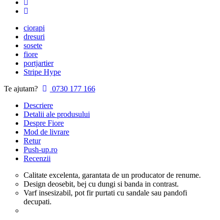
ciorapi
dresuri
sosete
fiore
portjartier
Stripe Hype
Te ajutam?
0730 177 166
Descriere
Detalii ale produsului
Despre Fiore
Mod de livrare
Retur
Push-up.ro
Recenzii
Calitate excelenta, garantata de un producator de renume.
Design deosebit, bej cu dungi si banda in contrast.
Varf insesizabil, pot fir purtati cu sandale sau pandofi
decupati.