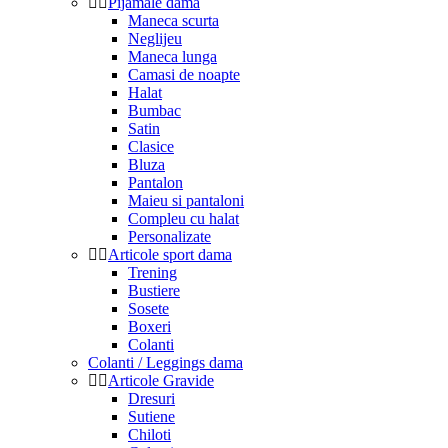
Pijamale dama
Maneca scurta
Neglijeu
Maneca lunga
Camasi de noapte
Halat
Bumbac
Satin
Clasice
Bluza
Pantalon
Maieu si pantaloni
Compleu cu halat
Personalizate
Articole sport dama
Trening
Bustiere
Sosete
Boxeri
Colanti
Colanti / Leggings dama
Articole Gravide
Dresuri
Sutiene
Chiloti