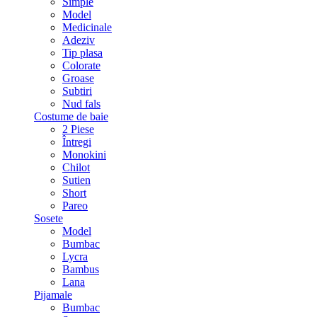
Simple
Model
Medicinale
Adeziv
Tip plasa
Colorate
Groase
Subtiri
Nud fals
Costume de baie
2 Piese
Întregi
Monokini
Chilot
Sutien
Short
Pareo
Sosete
Model
Bumbac
Lycra
Bambus
Lana
Pijamale
Bumbac