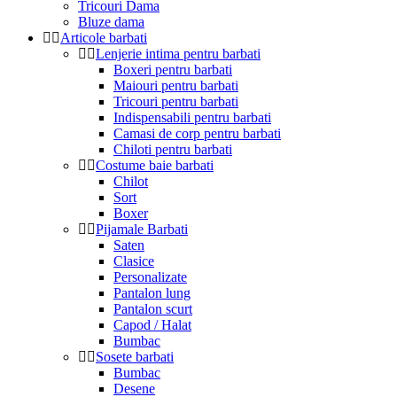
Tricouri Dama
Bluze dama
Articole barbati
Lenjerie intima pentru barbati
Boxeri pentru barbati
Maiouri pentru barbati
Tricouri pentru barbati
Indispensabili pentru barbati
Camasi de corp pentru barbati
Chiloti pentru barbati
Costume baie barbati
Chilot
Sort
Boxer
Pijamale Barbati
Saten
Clasice
Personalizate
Pantalon lung
Pantalon scurt
Capod / Halat
Bumbac
Sosete barbati
Bumbac
Desene