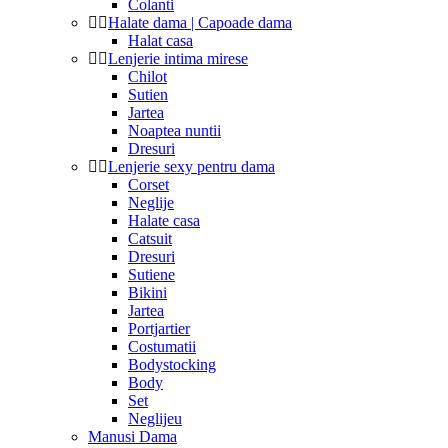
Colanti
Halate dama | Capoade dama
Halat casa
Lenjerie intima mirese
Chilot
Sutien
Jartea
Noaptea nuntii
Dresuri
Lenjerie sexy pentru dama
Corset
Neglije
Halate casa
Catsuit
Dresuri
Sutiene
Bikini
Jartea
Portjartier
Costumatii
Bodystocking
Body
Set
Neglijeu
Manusi Dama