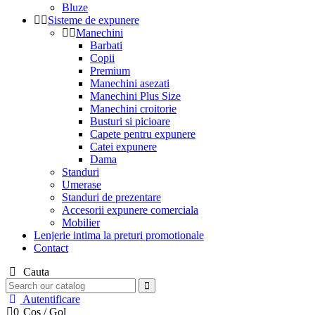
Bluze
Sisteme de expunere
Manechini
Barbati
Copii
Premium
Manechini asezati
Manechini Plus Size
Manechini croitorie
Busturi si picioare
Capete pentru expunere
Catei expunere
Dama
Standuri
Umerase
Standuri de prezentare
Accesorii expunere comerciala
Mobilier
Lenjerie intima la preturi promotionale
Contact
Cauta
Autentificare
0
Cos
/
Gol