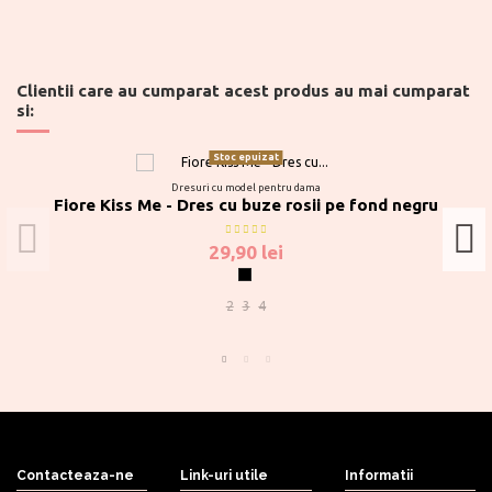
Clientii care au cumparat acest produs au mai cumparat
si:
Stoc epuizat
Dresuri cu model pentru dama
Fiore Kiss Me - Dres cu buze rosii pe fond negru
29,90 lei
Negru
2
3
4
Contacteaza-ne
Link-uri utile
Informatii