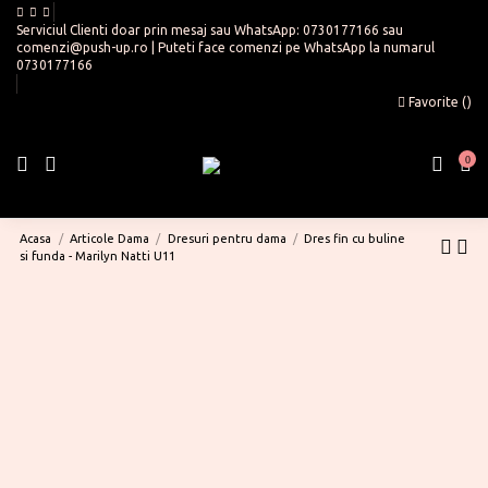
Serviciul Clienti doar prin mesaj sau WhatsApp:
0730177166
sau
comenzi@push-up.ro
| Puteti face comenzi pe WhatsApp la numarul
0730177166
Favorite (
)
0
Acasa
Articole Dama
Dresuri pentru dama
Dres fin cu buline
si funda - Marilyn Natti U11