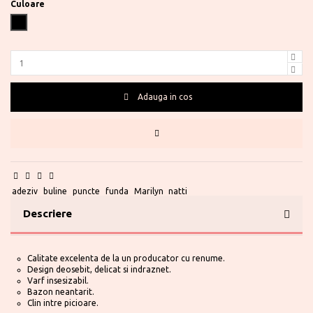
Culoare
Negru
Adauga in cos
Te ajutam?
0730 177 166
adeziv
buline
puncte
funda
Marilyn
natti
Descriere
Calitate excelenta de la un producator cu renume.
Design deosebit, delicat si indraznet.
Varf insesizabil.
Bazon neantarit.
Clin intre picioare.