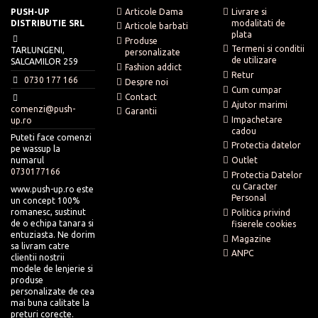
PUSH-UP
Articole Dama
Livrare si
DISTRIBUTIE SRL
modalitati de
Articole barbati
plata
Produse
Termeni si conditii
TARLUNGENI,
personalizate
de utilizare
SALCAMILOR 259
Fashion addict
Retur
0730 177 166
Despre noi
Cum cumpar
Contact
Ajutor marimi
comenzi@push-
Garantii
Impachetare
up.ro
cadou
Puteti face comenzi
Protectia datelor
pe wassup la
numarul
Outlet
0730177166
Protectia Datelor
cu Caracter
www.push-up.ro este
Personal
un concept 100%
romanesc, sustinut
Politica privind
de o echipa tanara si
fisierele cookies
entuziasta. Ne dorim
Magazine
sa livram catre
ANPC
clientii nostrii
modele de lenjerie si
produse
personalizate de cea
mai buna calitate la
preturi corecte.