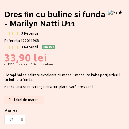
Dres fin cu buline si funda
- Marilyn Natti U11
3 Recenzii
Referinta
100011968
3 Recenzii
In stoc
33,90 lei
cu TVA
Se livreaza in 1-3 zile lucratoare.
Ciorapi fini de calitate excelenta cu model : model ce imita portjartierul
cu buline si funda.
Banda lata ce nu strange,cusaturi plate, varf insesizabil.
Tabel de marimi
Marime