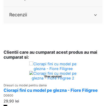
Recenzii
Clientii care au cumparat acest produs au mai
cumparat si:
Dr
Stoc epuizat
C
L
Dresuri cu model pentru dama
Ciorapi fini cu model pe glezna - Fiore Filigree
D
D0600
46
29,90 lei