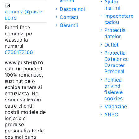
addict
Ajutor
marimi
Despre noi
comenzi@push-
Impachetare
Contact
up.ro
cadou
Garantii
Puteti face
Protectia
comenzi pe
datelor
wassup la
Outlet
numarul
0730177166
Protectia
Datelor cu
www.push-up.ro
Caracter
este un concept
Personal
100% romanesc,
Politica
sustinut de o
privind
echipa tanara si
fisierele
entuziasta. Ne
cookies
dorim sa livram
catre clientii
Magazine
nostrii modele de
ANPC
lenjerie si
produse
personalizate de
cea mai buna