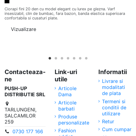
Negru
Ci
Kn
Ciorapi fini 20 den cu model elegant cu lurex pe glezna. Varf
insesizabil, clin de bumbac, fara bazon, banda elastica superioara
confortabila si cusaturi plate.
Vizualizare
Contacteaza-
Link-uri
Informatii
ne
utile
Livrare si
modalitati
PUSH-UP
Articole
de plata
DISTRIBUTIE SRL
Dama
Termeni si
Articole
conditii de
barbati
TARLUNGENI,
utilizare
SALCAMILOR
Produse
Retur
259
personalizate
Cum cumpar
Fashion
0730 177 166