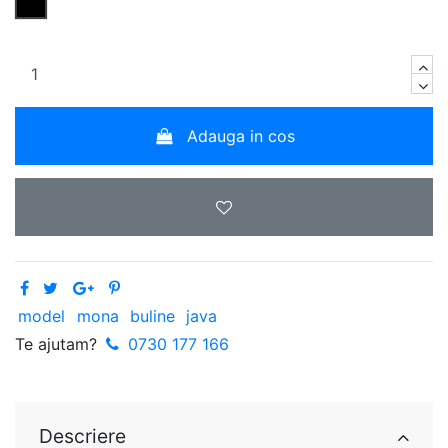
Negru
Adauga in cos
model
mona
buline
java
Te ajutam?
0730 177 166
Descriere