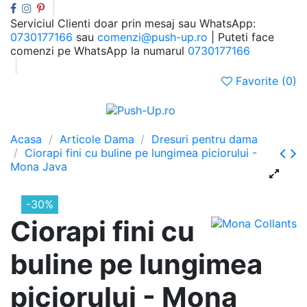
Serviciul Clienti doar prin mesaj sau WhatsApp:
0730177166
sau
comenzi@push-up.ro
| Puteti face
comenzi pe WhatsApp la numarul
0730177166
Favorite (
0
)
0
Meniu
Cauta
Autentificare
Cos
Acasa
Articole Dama
Dresuri pentru dama
Ciorapi fini cu buline pe lungimea piciorului -
Mona Java
-30%
Ciorapi fini cu
buline pe lungimea
piciorului - Mona