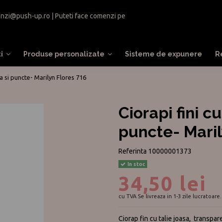
nzi@push-up.ro
| Puteti face comenzi pe
ti
Produse personalizate
Sisteme de expunere
R
asa si puncte- Marilyn Flores 716
Ciorapi fini cu
puncte- Maril
Referinta
10000001373
In stoc
34,50 lei
cu TVA
Se livreaza in 1-3 zile lucratoare.
Ciorap fin cu talie joasa, transpare