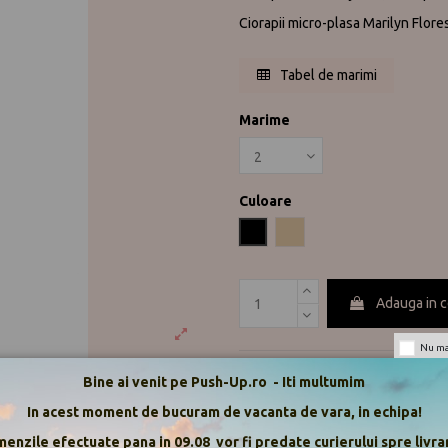
Ciorapii micro-plasa Marilyn Flores
Tabel de marimi
Marime
Culoare
Negru
Visone
Adauga in 
Nu mai
Bine ai venit pe Push-Up.ro - Iti multumim
model
dresuri
20 den
puncte
In acest moment de bucuram de vacanta de vara, in echipa!
Descriere
enzile efectuate pana in 09.08 vor fi predate curierului spre livrar