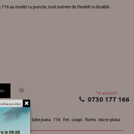
 716 au model cu puncte, sunt extrem de flexibili si durabili.
cos
Te ajutam?
0730 177 166
 afisa pe viitor.
strampi
Marilyn
talie joasa
716
fini
cioapi
flores
micro-plasa
e in 09.08