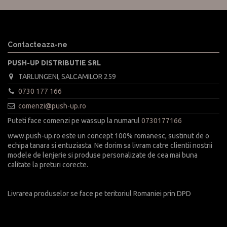
Contacteaza-ne
PUSH-UP DISTRIBUTIE SRL
TARLUNGENI, SALCAMILOR 259
0730 177 166
comenzi@push-up.ro
Puteti face comenzi pe wassup la numarul
0730177166
www.push-up.ro este un concept 100% romanesc, sustinut de o
echipa tanara si entuziasta. Ne dorim sa livram catre clientii nostrii
modele de lenjerie si produse personalizate de cea mai buna
calitate la preturi corecte.
Livrarea produselor se face pe teritoriul Romaniei prin DPD