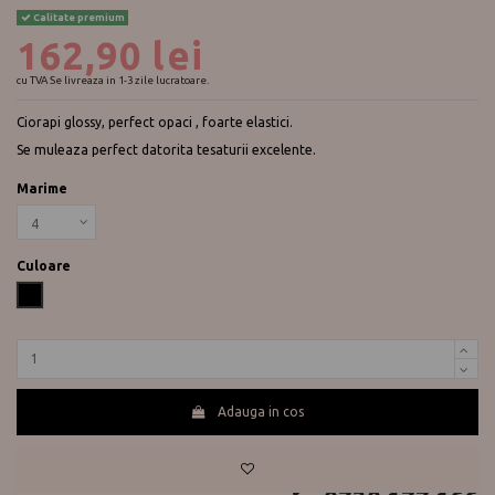
Calitate premium
162,90 lei
cu TVA
Se livreaza in 1-3 zile lucratoare.
Ciorapi glossy, perfect opaci , foarte elastici.
Se muleaza perfect datorita tesaturii excelente.
Marime
Culoare
Negru
Adauga in cos
Te ajutam?