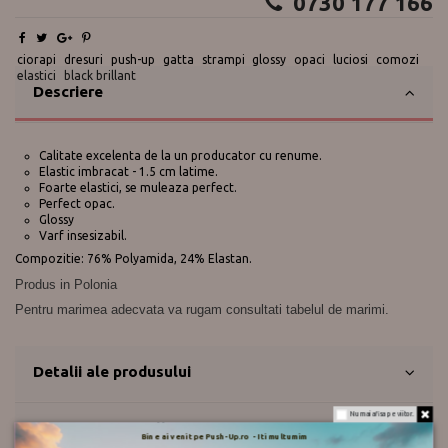
0730 177 166
ciorapi
dresuri
push-up
gatta
strampi
glossy
opaci
luciosi
comozi
elastici
black brillant
Descriere
Calitate excelenta de la un producator cu renume.
Elastic imbracat - 1.5 cm latime.
Foarte elastici, se muleaza perfect.
Perfect opac.
Glossy
Varf insesizabil.
Compozitie: 76% Polyamida, 24% Elastan.
Produs in Polonia
Pentru marimea adecvata va rugam consultati tabelul de marimi.
Detalii ale produsului
Nu mai afisa pe viitor.
Despre Gatta Collants
Bine ai venit pe Push-Up.ro - Iti multumim