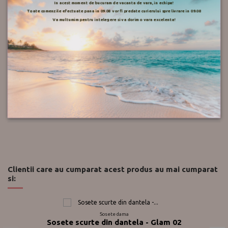
In acest moment de bucuram de vacanta de vara, in echipa!
Toate comenzile efectuate pana in 09.08 vor fi predate curierului spre livrare in 09.08
Mod de livrare
Va multumim pentru intelegere si va dorim o vara excelenta!
Retur
Push-up.ro
Recenzii
Clientii care au cumparat acest produs au mai cumparat
si:
Sosete dama
Sosete scurte din dantela - Glam 02