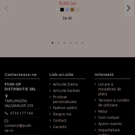
9,90 lei
Alb
Negru
Grey
Beige
Pudra
36-41
Contacteaza-ne
Link-uri utile
Informatii
PUSH-UP
Articole Dama
Livrare si
DISTRIBUTIE SRL
modalitati de
Articole barbati
plata
Produse
Termeni si conditii
TARLUNGENI,
personalizate
de utilizare
SALCAMILOR 259
Fashion addict
Retur
0730 177 166
Despre noi
Cum cumpar
Contact
Ajutor marimi
comenzi@push-
Garantii
Impachetare
up.ro
cadou