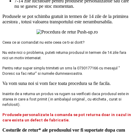
7-14 zile lucratoare pentru produsele personalizabile sau care
nu se gasesc pe stoc momentan.
Produsele se pot schimba gratuit in termen de 14 zile de la primirea
acestora , totusi valoarea transportului este nerambursabila.
Ceea ce ai comandat nu este ceea ce ti-ai dorit?
Nu este nici o problema, puteti returna produsul in termen de 14 zile fara
nici un motiv intemeiat.
Pentru retur super simplu trimiteti un sms la 0730177166 cu mesajul "
Doresc sa fac retur" si numele dumneavoastra.
Va vom suna noi si vom face toata procedura sa fie facila.
Inainte de a returna un produs va rugam sa verificati daca produsul este in
starea in care a fost primit ( in ambalajul original , cu eticheta , curat si
nefolosit).
Produsele personalizate la comanda se pot returna doar in cazul in
care exista un defect de fabricatie.
Costurile de retur* ale produsului vor fi suportate dupa cum