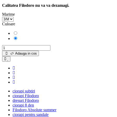
Calitatea Filodoro nu va va dezamagi.
Marime
Culoare
Negru
Playa
Adauga in cos
ciorapi subtiri
ciorapi Filodoro
dresuri Filodoro
ciorapi 8 den
Filodoro Absolute summer
ciorapi pentru sandale