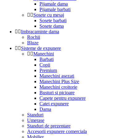
Pijamale dama
Pijamale barbati
Sosete cu mesaj
Sosete barbati
Sosete dama
Imbracaminte dama
Rochii
Bluze
Sisteme de expunere
Manechini
Barbati
Copii
Premium
Manechini asezati
Manechini Plus Size
Manechini croitorie
Busturi si picioare
Capete pentru expunere
Catei expunere
Dama
Standuri
Umerase
Standuri de prezentare
Accesorii expunere comerciala
Mobilier