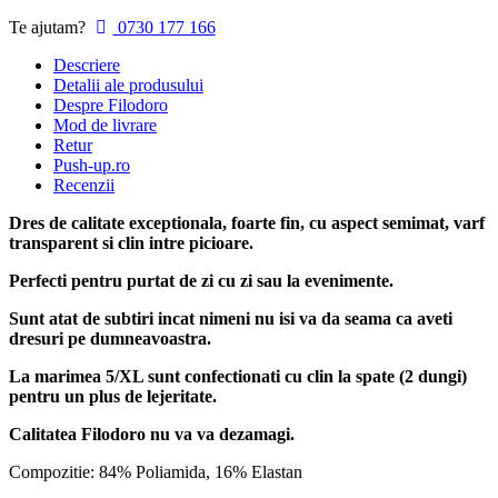
Te ajutam?
0730 177 166
Descriere
Detalii ale produsului
Despre Filodoro
Mod de livrare
Retur
Push-up.ro
Recenzii
Dres de calitate exceptionala, foarte fin, cu aspect semimat, varf
transparent si clin intre picioare.
Perfecti pentru purtat de zi cu zi sau la evenimente.
Sunt atat de subtiri incat nimeni nu isi va da seama ca aveti
dresuri pe dumneavoastra.
La marimea 5/XL sunt confectionati cu clin la spate (2 dungi)
pentru un plus de lejeritate.
Calitatea Filodoro nu va va dezamagi.
Compozitie: 84% Poliamida, 16% Elastan