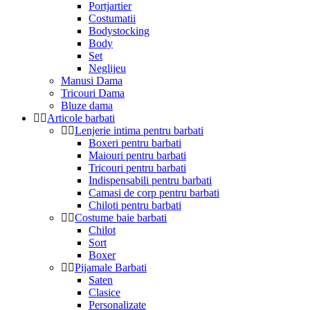
Portjartier
Costumatii
Bodystocking
Body
Set
Neglijeu
Manusi Dama
Tricouri Dama
Bluze dama
Articole barbati
Lenjerie intima pentru barbati
Boxeri pentru barbati
Maiouri pentru barbati
Tricouri pentru barbati
Indispensabili pentru barbati
Camasi de corp pentru barbati
Chiloti pentru barbati
Costume baie barbati
Chilot
Sort
Boxer
Pijamale Barbati
Saten
Clasice
Personalizate