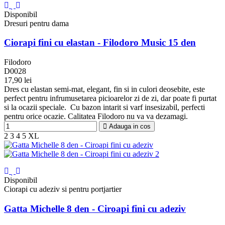
Disponibil
Dresuri pentru dama
Ciorapi fini cu elastan - Filodoro Music 15 den
Filodoro
D0028
17,90 lei
Negru
Bronz
Glace
Nuage
Nuciola
Platino
Blu
Corallo
Grigio
Dres cu elastan semi-mat, elegant, fin si in culori deosebite, este
Topo
perfect pentru infrumusetarea picioarelor zi de zi, dar poate fi purtat
si la ocazii speciale. Cu bazon intarit si varf insesizabil, perfecti
pentru orice ocazie. Calitatea Filodoro nu va va dezamagi.
Adauga in cos
2
3
4
5
XL
Disponibil
Ciorapi cu adeziv si pentru portjartier
Gatta Michelle 8 den - Ciroapi fini cu adeziv