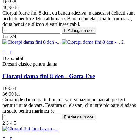
D0338
49,90 lei
Negru
Daino
Golden
Ciorpai foarte fini,8 den, cu banda adeziva, matasosi si delicati sunt
perfecti pentru zilele calduroase. Banda dantelata foarte frumoasa,
doua benzi de silicon si varf insesizabil.
Adauga in cos
1/2
3/4
Disponibil
Dresuri clasice pentru dama
Ciorapi dama fini 8 den - Gatta Eve
D0663
36,90 lei
Negru
Visone
Daino
Golden
Grigio
Naturale
Ciorapi de dama foarte fini , cu varf si bazon nemarcat, perfecti
pentru tinute de vara. Tesatura cu elastan, clin intre picioare si adaos
la spate pentru marimea 5.
Adauga in cos
2
3
4
5