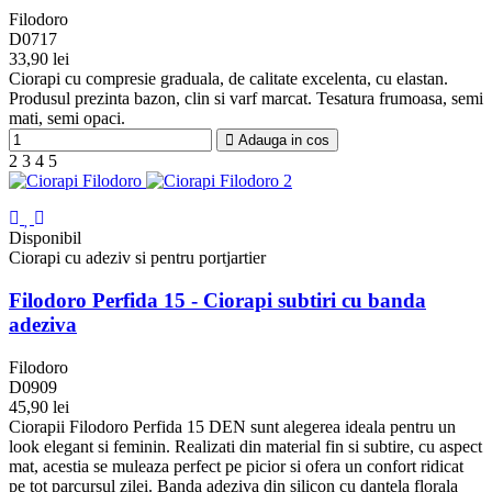
Filodoro
D0717
33,90 lei
Negru
Bleumarin
Glace
Daino
Nuage
Visone
Bronzo
Ciorapi cu compresie graduala, de calitate excelenta, cu elastan.
2
Emy
Marilyn
Produsul prezinta bazon, clin si varf marcat. Tesatura frumoasa, semi
mati, semi opaci.
Adauga in cos
2
3
4
5
Disponibil
Ciorapi cu adeziv si pentru portjartier
Filodoro Perfida 15 - Ciorapi subtiri cu banda
adeziva
Filodoro
D0909
45,90 lei
Negru
Playa
Ciorapii Filodoro Perfida 15 DEN sunt alegerea ideala pentru un
F
look elegant si feminin. Realizati din material fin si subtire, cu aspect
mat, acestia se muleaza perfect pe picior si ofera un confort ridicat
pe tot parcursul zilei. Banda adeziva din silicon cu dantela florala