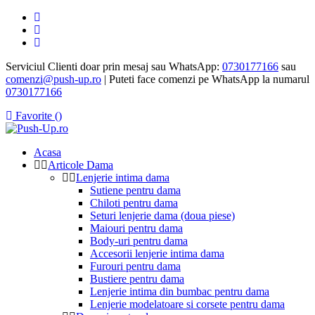
Serviciul Clienti doar prin mesaj sau WhatsApp:
0730177166
sau
comenzi@push-up.ro
| Puteti face comenzi pe WhatsApp la numarul
0730177166
Favorite (
)
Acasa
Articole Dama
Lenjerie intima dama
Sutiene pentru dama
Chiloti pentru dama
Seturi lenjerie dama (doua piese)
Maiouri pentru dama
Body-uri pentru dama
Accesorii lenjerie intima dama
Furouri pentru dama
Bustiere pentru dama
Lenjerie intima din bumbac pentru dama
Lenjerie modelatoare si corsete pentru dama