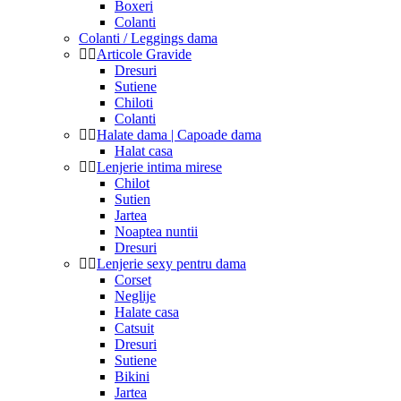
Boxeri
Colanti
Colanti / Leggings dama
Articole Gravide
Dresuri
Sutiene
Chiloti
Colanti
Halate dama | Capoade dama
Halat casa
Lenjerie intima mirese
Chilot
Sutien
Jartea
Noaptea nuntii
Dresuri
Lenjerie sexy pentru dama
Corset
Neglije
Halate casa
Catsuit
Dresuri
Sutiene
Bikini
Jartea