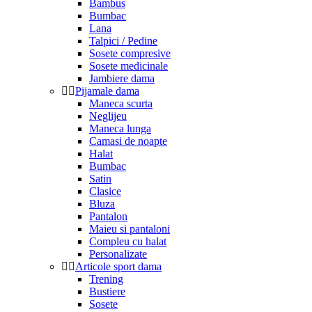
Bambus
Bumbac
Lana
Talpici / Pedine
Sosete compresive
Sosete medicinale
Jambiere dama
Pijamale dama
Maneca scurta
Neglijeu
Maneca lunga
Camasi de noapte
Halat
Bumbac
Satin
Clasice
Bluza
Pantalon
Maieu si pantaloni
Compleu cu halat
Personalizate
Articole sport dama
Trening
Bustiere
Sosete