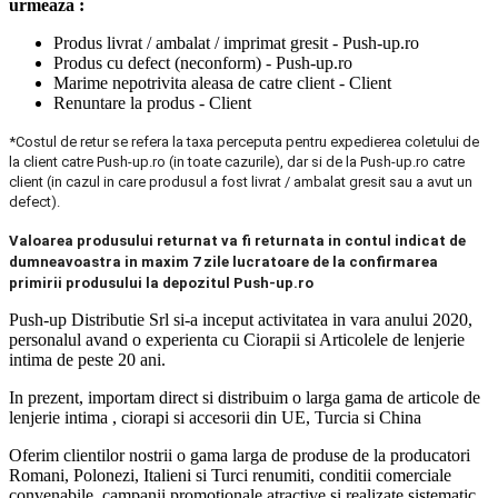
urmeaza :
Produs livrat / ambalat / imprimat gresit - Push-up.ro
Produs cu defect (neconform) - Push-up.ro
Marime nepotrivita aleasa de catre client - Client
Renuntare la produs - Client
*Costul de retur se refera la taxa perceputa pentru expedierea coletului de
la client catre Push-up.ro (in toate cazurile), dar si de la Push-up.ro catre
client (in cazul in care produsul a fost livrat / ambalat gresit sau a avut un
defect).
Valoarea produsului returnat va fi returnata in contul indicat de
dumneavoastra in maxim 7 zile lucratoare de la confirmarea
primirii produsului la depozitul Push-up.ro
Push-up Distributie Srl si-a inceput activitatea in vara anului 2020,
personalul avand o experienta cu Ciorapii si Articolele de lenjerie
intima de peste 20 ani.
In prezent, importam direct si distribuim o larga gama de articole de
lenjerie intima , ciorapi si accesorii din UE, Turcia si China
Oferim clientilor nostrii o gama larga de produse de la producatori
Romani, Polonezi, Italieni si Turci renumiti, conditii comerciale
convenabile, campanii promotionale atractive si realizate sistematic,