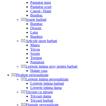
Pantalon lung
Pantalon scurt
Capod / Halat
Bumbac
Sosete barbati
Bumbac
Desene
Lana
Bambus
Articole sport barbati
Maieu
Tricou
Sosete
Trening
Pantaloni
Lenjerie intima sexy pentru barbati
Halate casa
Produse personalizate
Lenjerie intima personalizata
Lenjerie intima barbati
Lenjerie intima dama
Tricouri cu mesaje
Tricouri dama
Tricouri barbati
Pijamale personalizate