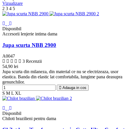
Vizualizare
2
3
4
5
Disponibil
Accesorii lenjerie intima dama
Jupa scurta NBB 2900
A0047
3 Recenzii
54,90 lei
Alb
Negru
Bej
Jupa scurta din milaneza, din material ce nu se electrizeaza, usor
elastica. Banda din elastic lat comfortabila, lungime pana deasupra
genunchilor.
Adauga in cos
S
M
L
XL
Disponibil
Chiloti brazilieni pentru dama