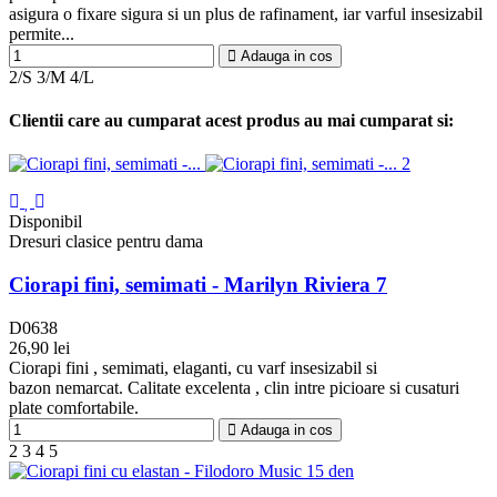
asigura o fixare sigura si un plus de rafinament, iar varful insesizabil
permite...
Adauga in cos
2/S
3/M
4/L
Clientii care au cumparat acest produs au mai cumparat si:
Disponibil
Dresuri clasice pentru dama
Ciorapi fini, semimati - Marilyn Riviera 7
D0638
26,90 lei
Alb
Negru
Beige
Vizone
Pudre
Ciorapi fini , semimati, elaganti, cu varf insesizabil si
Marilyn
bazon nemarcat. Calitate excelenta , clin intre picioare si cusaturi
plate comfortabile.
Adauga in cos
2
3
4
5