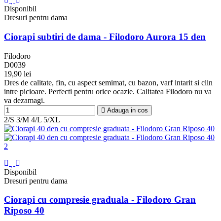
Disponibil
Dresuri pentru dama
Ciorapi subtiri de dama - Filodoro Aurora 15 den
Filodoro
D0039
19,90 lei
Negru
Abbronzante
Platino
Playa
Dres de calitate, fin, cu aspect semimat, cu bazon, varf intarit si clin
F
intre picioare. Perfecti pentru orice ocazie. Calitatea Filodoro nu va
va dezamagi.
Adauga in cos
2/S
3/M
4/L
5/XL
Disponibil
Dresuri pentru dama
Ciorapi cu compresie graduala - Filodoro Gran
Riposo 40