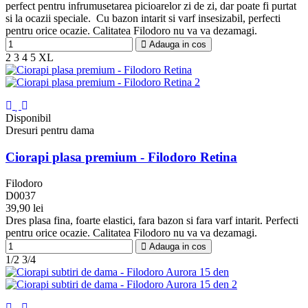
Topo
perfect pentru infrumusetarea picioarelor zi de zi, dar poate fi purtat
si la ocazii speciale. Cu bazon intarit si varf insesizabil, perfecti
pentru orice ocazie. Calitatea Filodoro nu va va dezamagi.
Adauga in cos
2
3
4
5
XL
Disponibil
Dresuri pentru dama
Ciorapi plasa premium - Filodoro Retina
Filodoro
D0037
39,90 lei
Negru
Playa
Dres plasa fina, foarte elastici, fara bazon si fara varf intarit. Perfecti
F
pentru orice ocazie. Calitatea Filodoro nu va va dezamagi.
Adauga in cos
1/2
3/4