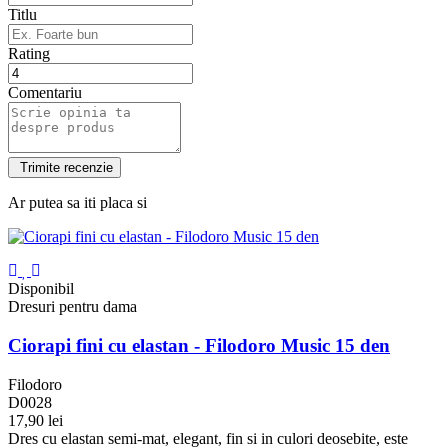
Titlu
Rating
Comentariu
Ar putea sa iti placa si
Disponibil
Dresuri pentru dama
Ciorapi fini cu elastan - Filodoro Music 15 den
Filodoro
D0028
17,90 lei
Negru
Bronz
Glace
Nuage
Nuciola
Platino
Blu
Corallo
Grigio
Dres cu elastan semi-mat, elegant, fin si in culori deosebite, este