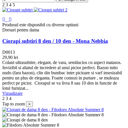
2
3
4
5
Produsul este disponibil cu diverse optiuni
Dresuri pentru dama
Ciorapi subtiri 8 den / 10 den - Mona Nebbia
D0013
29,90 lei
Negru
Visone
Grigio
Nuciola
Colant ultrasubtire, elegant, de vara, semilucios cu aspect matasos.
Invizibil si aliatul de incredere al unui picior perfect. Bazon tutto
nudo (fara bazon), clin din bumbac intre picioare si varf insesizabil
pentru un plus de eleganta. Foarte comozi in purtare , se muleaza
perfect pe picior. Ciorapul se va livra 8 sau 10 den in functie de
lotul furnizat...
Vizualizare
2
3
4
Tap to zoom
×