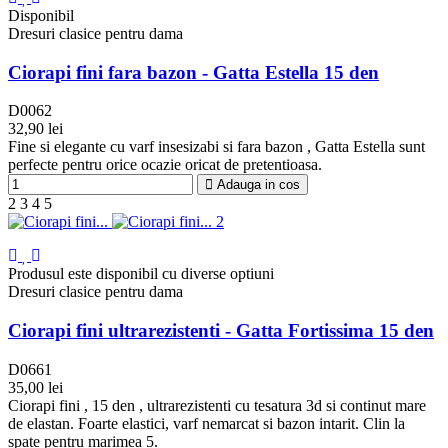
Disponibil
Dresuri clasice pentru dama
Ciorapi fini fara bazon - Gatta Estella 15 den
D0062
32,90 lei
Negru
Visone
Fumo
Grafit
Daino
Golden
Topino
Fine si elegante cu varf insesizabi si fara bazon , Gatta Estella sunt
perfecte pentru orice ocazie oricat de pretentioasa.
Adauga in cos
2
3
4
5
Produsul este disponibil cu diverse optiuni
Dresuri clasice pentru dama
Ciorapi fini ultrarezistenti - Gatta Fortissima 15 den
D0661
35,00 lei
Negru
Ciorapi fini , 15 den , ultrarezistenti cu tesatura 3d si continut mare
de elastan. Foarte elastici, varf nemarcat si bazon intarit. Clin la
spate pentru marimea 5.