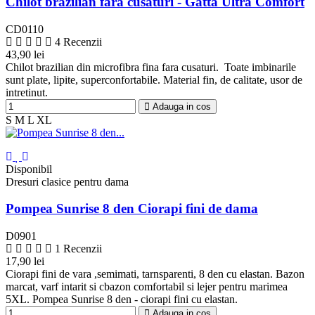
Chilot brazilian fara cusaturi - Gatta Ultra Comfort
CD0110
4 Recenzii
43,90 lei
Negru
Bej
Chilot brazilian din microfibra fina fara cusaturi. Toate imbinarile
sunt plate, lipite, superconfortabile. Material fin, de calitate, usor de
intretinut.
Adauga in cos
S
M
L
XL
Disponibil
Dresuri clasice pentru dama
Pompea Sunrise 8 den Ciorapi fini de dama
D0901
1 Recenzii
17,90 lei
Negru
Perla
Bronze
Playa
Polvere
Ciorapi fini de vara ,semimati, tarnsparenti, 8 den cu elastan. Bazon
Pompea
Pompea
Dorata
marcat, varf intarit si cbazon comfortabil si lejer pentru marimea
5XL. Pompea Sunrise 8 den - ciorapi fini cu elastan.
Adauga in cos