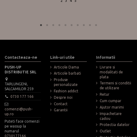
2
3
4
5
Contacteaza-ne
Link-uri utile
Informatii
PUSH-UP
Articole Dama
Livrare si
DISTRIBUTIE SRL
modalitati de
Articole barbati
plata
Produse
Termeni si conditii
TARLUNGENI,
personalizate
de utilizare
SALCAMILOR 259
Fashion addict
Retur
0730 177 166
Despre noi
Cum cumpar
Contact
Ajutor marimi
comenzi@push-
Garantii
Impachetare
up.ro
cadou
Puteti face comenzi
Protectia datelor
pe wassup la
numarul
Outlet
0730177166