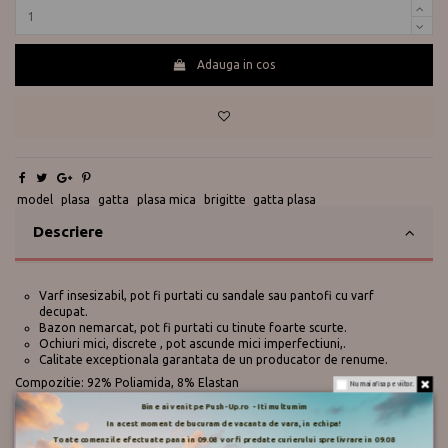
Adauga in cos
Te ajutam?
0730 177 166
model
plasa
gatta
plasa mica
brigitte
gatta plasa
Descriere
Varf insesizabil, pot fi purtati cu sandale sau pantofi cu varf
decupat.
Bazon nemarcat, pot fi purtati cu tinute foarte scurte.
Ochiuri mici, discrete , pot ascunde mici imperfectiuni,.
Calitate exceptionala garantata de un producator de renume.
Compozitie: 92% Poliamida, 8% Elastan
Nu mai afisa pe viitor.
Bine ai venit pe Push-Up.ro - Iti multumim
In acest moment de bucuram de vacanta de vara, in echipa!
Toate comenzile efectuate pana in 09.08 vor fi predate curierului spre livrare in 09.08