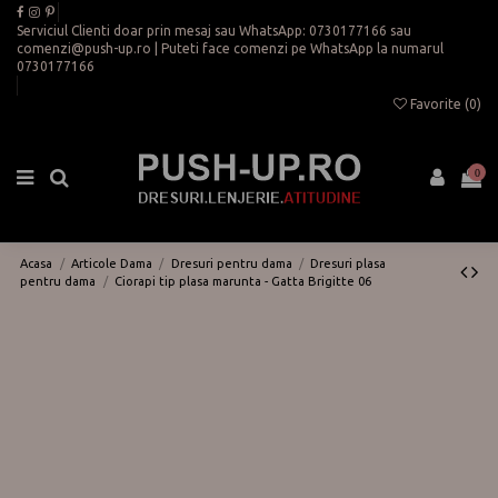
Serviciul Clienti doar prin mesaj sau WhatsApp:
0730177166
sau
comenzi@push-up.ro
| Puteti face comenzi pe WhatsApp la numarul
0730177166
Favorite (
0
)
0
Acasa
Articole Dama
Dresuri pentru dama
Dresuri plasa
pentru dama
Ciorapi tip plasa marunta - Gatta Brigitte 06