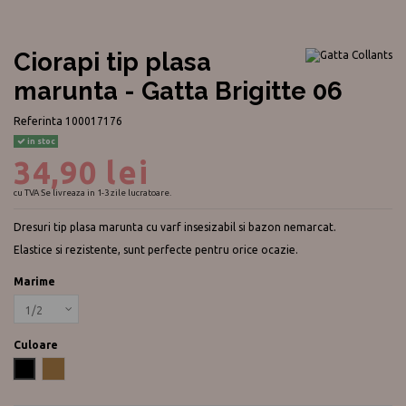
Ciorapi tip plasa
marunta - Gatta Brigitte 06
Referinta
100017176
in stoc
34,90 lei
cu TVA
Se livreaza in 1-3 zile lucratoare.
Dresuri tip plasa marunta cu varf insesizabil si bazon nemarcat.
Elastice si rezistente, sunt perfecte pentru orice ocazie.
Marime
Culoare
Negru
Beige