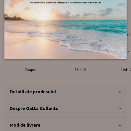
Va multumim pentru intelegere si va dorim o vara excelenta!
Pentru marimea adecvata va rugam consultati tabelul de mai jos:
Marimea
1/2
3/4
Inaltime
152-164
164-1
Coapse
96-112
104-1
Detalii ale produsului
Despre Gatta Collants
Mod de livrare