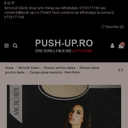
Serviciul Clienti doar prin mesaj sau WhatsApp:
0730177166
sau
comenzi@push-up.ro
| Puteti face comenzi pe WhatsApp la numarul
0730177166
Favorite (
0
)
0
Acasa
Articole Dama
Dresuri pentru dama
Dresuri plasa
pentru dama
Ciorapi plasa marunta - Meri Rete