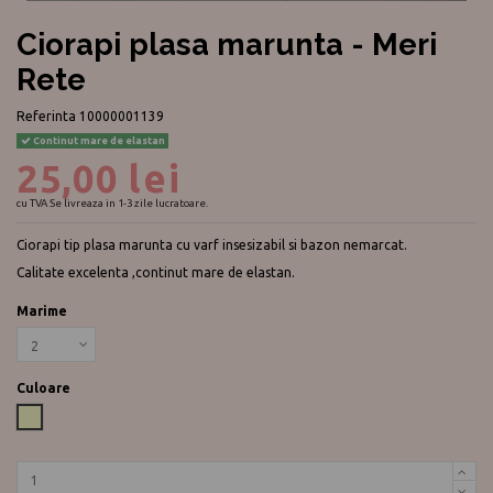
Ciorapi plasa marunta - Meri
Rete
Referinta
10000001139
Continut mare de elastan
25,00 lei
cu TVA
Se livreaza in 1-3 zile lucratoare.
Ciorapi tip plasa marunta cu varf insesizabil si bazon nemarcat.
Calitate excelenta ,continut mare de elastan.
Marime
Culoare
Ecru