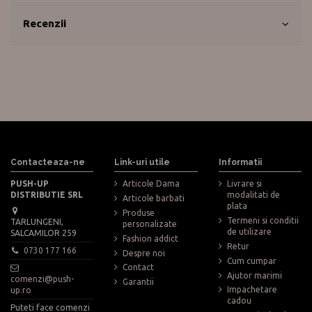
Recenzii
Contacteaza-ne
Link-uri utile
Informatii
PUSH-UP
Articole Dama
Livrare si
DISTRIBUTIE SRL
modalitati de
Articole barbati
plata
Produse
Termeni si conditii
TARLUNGENI,
personalizate
de utilizare
SALCAMILOR 259
Fashion addict
Retur
0730 177 166
Despre noi
Cum cumpar
Contact
Ajutor marimi
comenzi@push-
Garantii
Impachetare
up.ro
cadou
Puteti face comenzi