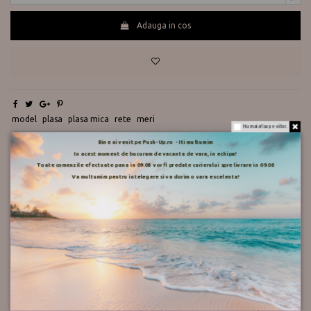
Adauga in cos
Te ajutam?
0730 177 166
model
plasa
plasa mica
rete
meri
Nu mai afisa pe viitor.
Descriere
Bine ai venit pe Push-Up.ro - Iti multumim
In acest moment de bucuram de vacanta de vara, in echipa!
Toate comenzile efectuate pana in 09.08 vor fi predate curierului spre livrare in 09.08
Va multumim pentru intelegere si va dorim o vara excelenta!
Varf insesizabil, pot fi purtati cu sandale sau pantofi cu varf
decupat.
Bazon nemarcat, pot fi purtati cu tinute foarte scurte.
Compozitie: 80% Poliamida, 20% Elastan.
Pentru marimea adecvata va rugam consultati tabelul de mai jos: