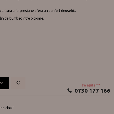
i centura anti-presiune ofera un confort deosebit.
lin de bumbac intre picioare.
cos
Te ajutam?
0730 177 166
edicinali