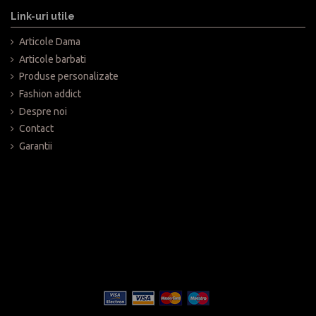
Deservim clienti din toata Romania
1-4 zile lucratoare pentru pr
gratuit pentru comenzile in valoar
Link-uri utile
7-14 zile lucratoare pentru 
Puteti cumpara produsele noastre 
Articole Dama
Produsele se pot schimba gratuit i
Mag A95/96 sau din magazinul o
transportului este nerambursabila
Articole barbati
Pentru colaborari cu ridicata v
Produse personalizate
Va invitam sa va faceti cumparatur
Fashion addict
Despre noi
Contact
Garantii