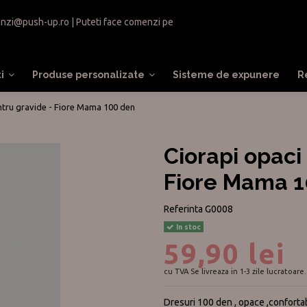
nzi@push-up.ro
| Puteti face comenzi pe
ti
Produse personalizate
Sisteme de expunere
R
ntru gravide - Fiore Mama 100 den
Ciorapi opaci
Fiore Mama 1
Referinta
G0008
In stoc
59,90 lei
cu TVA
Se livreaza in 1-3 zile lucratoare.
Dresuri 100 den , opace ,confortabi