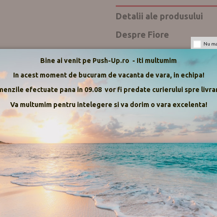
Detalii ale produsului
Despre Fiore
Nu mai
Mod de livrare
Bine ai venit pe Push-Up.ro - Iti multumim
Retur
In acest moment de bucuram de vacanta de vara, in echipa!
Push-up.ro
enzile efectuate pana in 09.08 vor fi predate curierului spre livrar
Va multumim pentru intelegere si va dorim o vara excelenta!
Recenzii
Fir 100 den, opac, mat, caldu
Cusaturi speciale pentru a aj
Centura lata ce nu strange.
Cusaturi plate ce nu deranjea
Clin din bumbac, pentru un p
Compozitie:
79% Poliamida , 19
Tara de provenienta :
Polonia