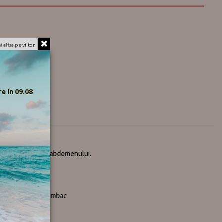
 afisa pe viitor.
e in 09.08
ros
uta la sustinerea abdomenului.
za.
lus de comfort
% Elastan, 2% Bumbac