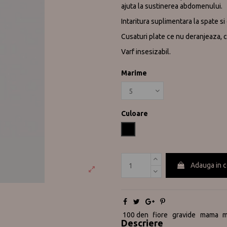
ajuta la sustinerea abdomenului.
Intaritura suplimentara la spate s
Cusaturi plate ce nu deranjeaza, c
Varf insesizabil.
Marime
Culoare
Negru
Adauga in 
100 den
fiore
gravide
mama
m
Descriere