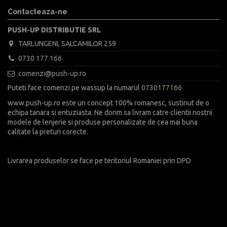
Contacteaza-ne
PUSH-UP DISTRIBUTIE SRL
TARLUNGENI, SALCAMILOR 259
0730 177 166
comenzi@push-up.ro
Puteti face comenzi pe wassup la numarul
0730177166
www.push-up.ro este un concept 100% romanesc, sustinut de o
echipa tanara si entuziasta. Ne dorim sa livram catre clientii nostrii
modele de lenjerie si produse personalizate de cea mai buna
calitate la preturi corecte.
Livrarea produselor se face pe teritoriul Romaniei prin DPD