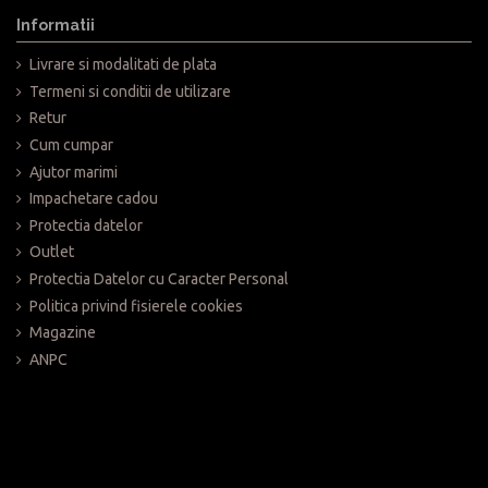
, cu un cost unic de transport de 20 lei prin curier DPD, sau transport
odusele aflate in stoc
e mai mare de 199 lei.
Informatii
produsele personalizabile sau care nu se gasesc pe stoc momentan.
vizitand magazinul de prezentare din Brasov, Galeriile Orizont 3000
Livrare si modalitati de plata
n termen de 14 zile de la primirea acestora , totusi valoarea
nline www.Push-up.ro
.
Termeni si conditii de utilizare
a rugam trimiteti email la distributie@push-up.ro
Retur
ile de la profesionisti cu experienta si conduita exemplara.
Cum cumpar
Ajutor marimi
Impachetare cadou
Protectia datelor
Outlet
Protectia Datelor cu Caracter Personal
Politica privind fisierele cookies
Magazine
ANPC