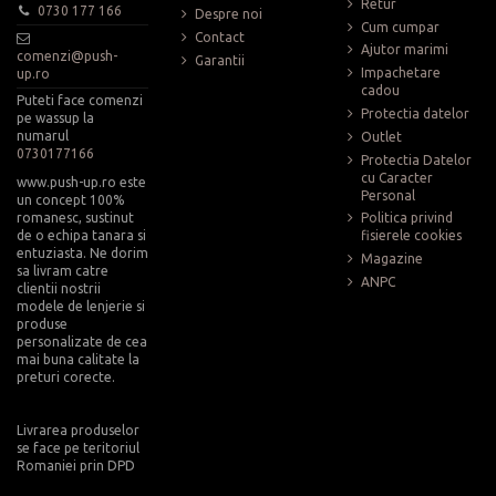
Retur
0730 177 166
Despre noi
Cum cumpar
Contact
Ajutor marimi
comenzi@push-
Garantii
Impachetare
up.ro
cadou
Puteti face comenzi
Protectia datelor
pe wassup la
numarul
Outlet
0730177166
Protectia Datelor
cu Caracter
www.push-up.ro este
Personal
un concept 100%
romanesc, sustinut
Politica privind
de o echipa tanara si
fisierele cookies
entuziasta. Ne dorim
Magazine
sa livram catre
ANPC
clientii nostrii
modele de lenjerie si
produse
personalizate de cea
mai buna calitate la
preturi corecte.
Livrarea produselor
se face pe teritoriul
Romaniei prin DPD