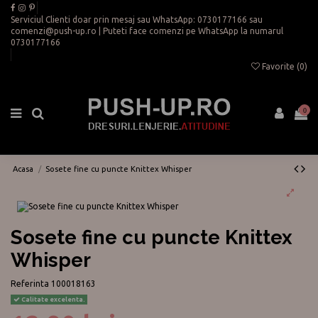
Serviciul Clienti doar prin mesaj sau WhatsApp:
0730177166
sau
comenzi@push-up.ro
| Puteti face comenzi pe WhatsApp la numarul
0730177166
Favorite (
0
)
0
Acasa
Sosete fine cu puncte Knittex Whisper
Sosete fine cu puncte Knittex
Whisper
Referinta
100018163
Calitate excelenta.