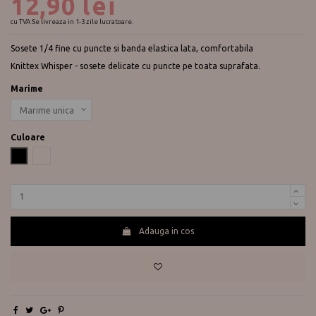
12,90 lei
cu TVA
Se livreaza in 1-3 zile lucratoare.
Sosete 1/4 fine cu puncte si banda elastica lata, comfortabila
Knittex Whisper - sosete delicate cu puncte pe toata suprafata.
Marime
Culoare
Negru
Naturale
Adauga in cos
Te ajutam?
0730 177 166