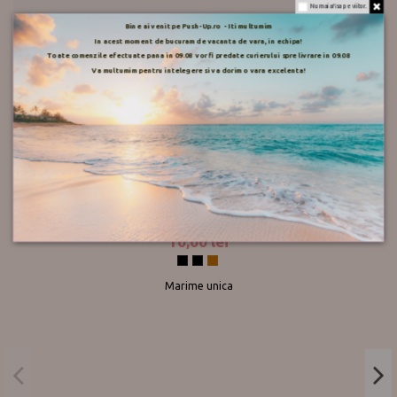
Nu mai afisa pe viitor.
Recenzii
Bine ai venit pe Push-Up.ro - Iti multumim
In acest moment de bucuram de vacanta de vara, in echipa!
Toate comenzile efectuate pana in 09.08 vor fi predate curierului spre livrare in 09.08
Va multumim pentru intelegere si va dorim o vara excelenta!
Clientii care au cumparat acest produs au mai cumparat
si:
Model
Sosete Fashion Boutique - Bumbac + glitter
10,00 lei
Negru
Noir multicolor
Cupru
Marime unica