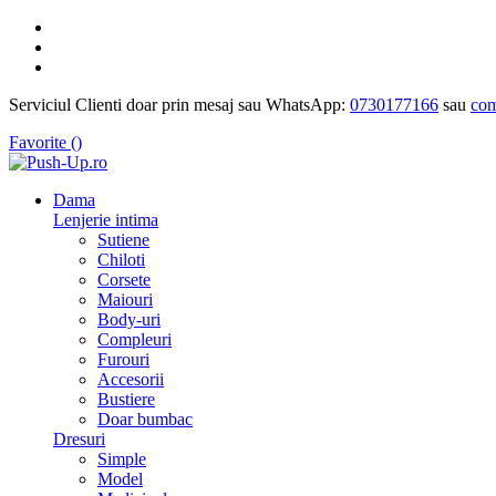
Serviciul Clienti doar prin mesaj sau WhatsApp:
0730177166
sau
com
Favorite (
)
Dama
Lenjerie intima
Sutiene
Chiloti
Corsete
Maiouri
Body-uri
Compleuri
Furouri
Accesorii
Bustiere
Doar bumbac
Dresuri
Simple
Model