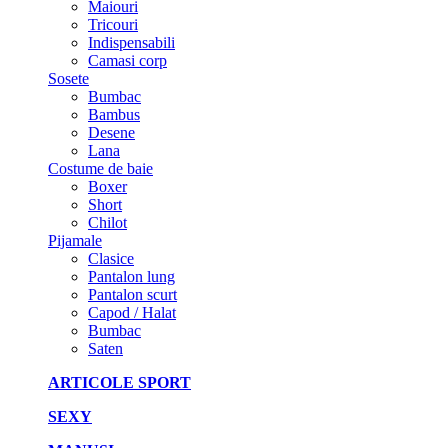
Maiouri
Tricouri
Indispensabili
Camasi corp
Sosete
Bumbac
Bambus
Desene
Lana
Costume de baie
Boxer
Short
Chilot
Pijamale
Clasice
Pantalon lung
Pantalon scurt
Capod / Halat
Bumbac
Saten
ARTICOLE SPORT
SEXY