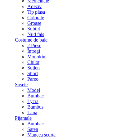
Medicinale
Adeziv
Tip plasa
Colorate
Groase
Subtiri
Nud fals
Costume de baie
2 Piese
Întregi
Monokini
Chilot
Sutien
Short
Pareo
Sosete
Model
Bumbac
Lycra
Bambus
Lana
Pijamale
Bumbac
Saten
Maneca scurta