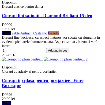
Disponibil
Dresuri clasice pentru dama
Ciorapi fini satinati - Diamond Brilliant 15 den
D0099
19,90 lei
Negru
sable
Antracit
Castagno
Gazelle
Dresuri fine, lucioase, cu aspect matasos vor scoate cu siguranta in
evidenta picioarele dumneavoastra. Aspect satinat , bazon si varf
intarit.
Adauga in cos
2
3
4
5
6
Disponibil
Ciorapi cu adeziv si pentru portjartier
Ciorapi tip plasa pentru portjartier - Fiore
Burlesque
D0626
29,90 lei
Negru