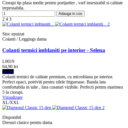
Ciorapi tip plasa medie pentru portjartier , varf insesizabil si calitate
ireprosabila.
Adauga in cos
2
4
3
Stoc epuizat
Colanti / Leggings dama
Colanti termici imblaniti pe interior - Selena
L0019
64,90 lei
Negru
Colanti termici de calitate premium, cu microblana pe interior.
Perfect opaci, potriviti pentru zilele friguroase. Banda lata
comfortabila in talie , fara cusaturi vizibile. Perfecti pentru marimea
5 la ciorapi.
Vizualizare
XL/XXL
Disponibil
Dresuri clasice pentru dama