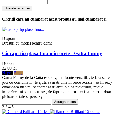
Clientii care au cumparat acest produs au mai cumparat si:
Disponibil
Dresuri cu model pentru dama
Ciorapi tip plasa fina microrete - Gatta Funny
D0063
32,00 lei
Negru
Beige
Gama Funny de la Gatta este o gama foarte versatila, te lasa sa te
joci cu combinatii , te ajuta sa arati bine in orice ocazie , sa fii sexy
chiar daca nu vrei neaparat sa iti arati pielea piciorului, micile
imperfectuni sunt ascunse , de fapt nici nu mai exista , raman doar
picioarele tale supersexy.
Adauga in cos
2
3
4
5