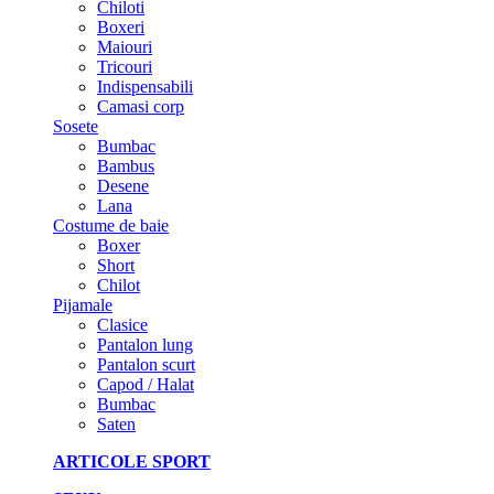
Chiloti
Boxeri
Maiouri
Tricouri
Indispensabili
Camasi corp
Sosete
Bumbac
Bambus
Desene
Lana
Costume de baie
Boxer
Short
Chilot
Pijamale
Clasice
Pantalon lung
Pantalon scurt
Capod / Halat
Bumbac
Saten
ARTICOLE SPORT