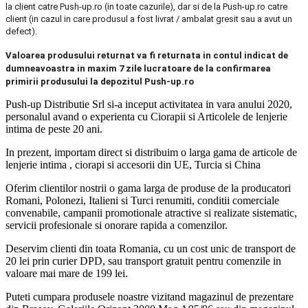
la client catre Push-up.ro (in toate cazurile), dar si de la Push-up.ro catre
client (in cazul in care produsul a fost livrat / ambalat gresit sau a avut un
defect).
Valoarea produsului returnat va fi returnata in contul indicat de
dumneavoastra in maxim 7 zile lucratoare de la confirmarea
primirii produsului la depozitul Push-up.ro
Push-up Distributie Srl si-a inceput activitatea in vara anului 2020,
personalul avand o experienta cu Ciorapii si Articolele de lenjerie
intima de peste 20 ani.
In prezent, importam direct si distribuim o larga gama de articole de
lenjerie intima , ciorapi si accesorii din UE, Turcia si China
Oferim clientilor nostrii o gama larga de produse de la producatori
Romani, Polonezi, Italieni si Turci renumiti, conditii comerciale
convenabile, campanii promotionale atractive si realizate sistematic,
servicii profesionale si onorare rapida a comenzilor.
Deservim clienti din toata Romania, cu un cost unic de transport de
20 lei prin curier DPD, sau transport gratuit pentru comenzile in
valoare mai mare de 199 lei.
Puteti cumpara produsele noastre vizitand magazinul de prezentare