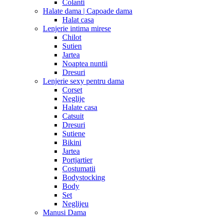
Colanti
Halate dama | Capoade dama
Halat casa
Lenjerie intima mirese
Chilot
Sutien
Jartea
Noaptea nuntii
Dresuri
Lenjerie sexy pentru dama
Corset
Neglije
Halate casa
Catsuit
Dresuri
Sutiene
Bikini
Jartea
Portjartier
Costumatii
Bodystocking
Body
Set
Neglijeu
Manusi Dama