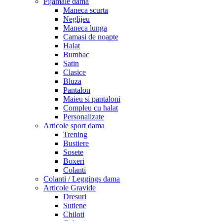
Pijamale dama
Maneca scurta
Neglijeu
Maneca lunga
Camasi de noapte
Halat
Bumbac
Satin
Clasice
Bluza
Pantalon
Maieu si pantaloni
Compleu cu halat
Personalizate
Articole sport dama
Trening
Bustiere
Sosete
Boxeri
Colanti
Colanti / Leggings dama
Articole Gravide
Dresuri
Sutiene
Chiloti