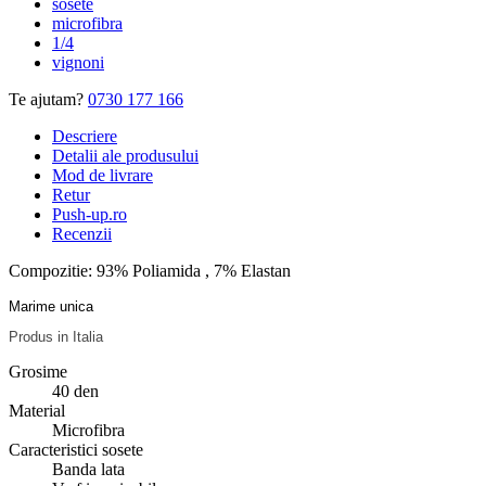
sosete
microfibra
1/4
vignoni
Te ajutam?
0730 177 166
Descriere
Detalii ale produsului
Mod de livrare
Retur
Push-up.ro
Recenzii
Compozitie: 93% Poliamida , 7% Elastan
Marime unica
Produs in Italia
Grosime
40 den
Material
Microfibra
Caracteristici sosete
Banda lata