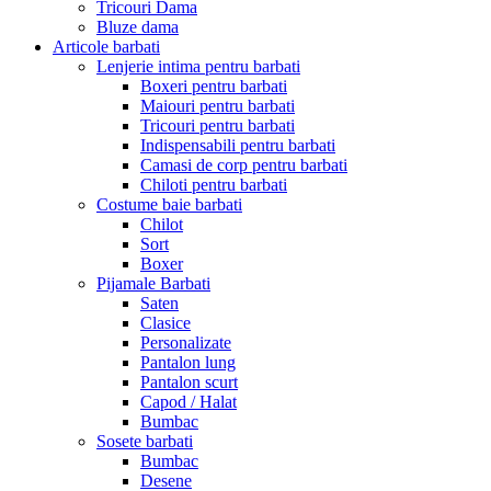
Tricouri Dama
Bluze dama
Articole barbati
Lenjerie intima pentru barbati
Boxeri pentru barbati
Maiouri pentru barbati
Tricouri pentru barbati
Indispensabili pentru barbati
Camasi de corp pentru barbati
Chiloti pentru barbati
Costume baie barbati
Chilot
Sort
Boxer
Pijamale Barbati
Saten
Clasice
Personalizate
Pantalon lung
Pantalon scurt
Capod / Halat
Bumbac
Sosete barbati
Bumbac
Desene