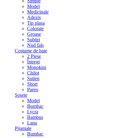
Simple
Model
Medicinale
Adeziv
Tip plasa
Colorate
Groase
Subtiri
Nud fals
Costume de baie
2 Piese
Întregi
Monokini
Chilot
Sutien
Short
Pareo
Sosete
Model
Bumbac
Lycra
Bambus
Lana
Pijamale
Bumbac