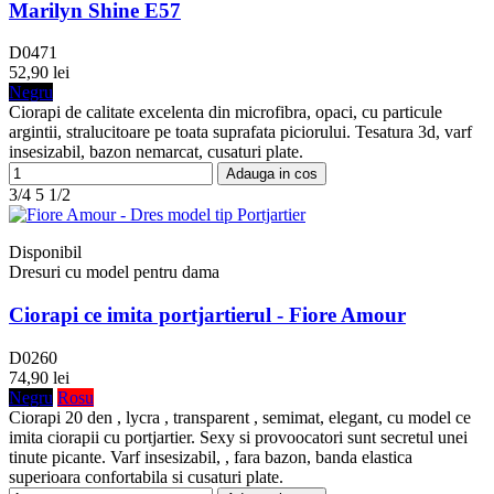
Marilyn Shine E57
D0471
52,90 lei
Negru
Ciorapi de calitate excelenta din microfibra, opaci, cu particule
argintii, stralucitoare pe toata suprafata piciorului. Tesatura 3d, varf
insesizabil, bazon nemarcat, cusaturi plate.
Adauga in cos
3/4
5
1/2
Disponibil
Dresuri cu model pentru dama
Ciorapi ce imita portjartierul - Fiore Amour
D0260
74,90 lei
Negru
Rosu
Ciorapi 20 den , lycra , transparent , semimat, elegant, cu model ce
imita ciorapii cu portjartier. Sexy si provoocatori sunt secretul unei
tinute picante. Varf insesizabil, , fara bazon, banda elastica
superioara confortabila si cusaturi plate.