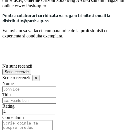
din Brasov, Galeriile Orizont 3000 Mag A95/96 sau din magazinul
online www.Push-up.ro
Pentru colaborari cu ridicata va rugam trimiteti email la
distributie@push-up.ro
Va invitam sa va faceti cumparaturile de la profesionisti cu
experienta si conduita exemplara.
Nu sunt recenzii
Scrie recenzie
Scrie o recenzie
×
Nume
Titlu
Rating
Comentariu