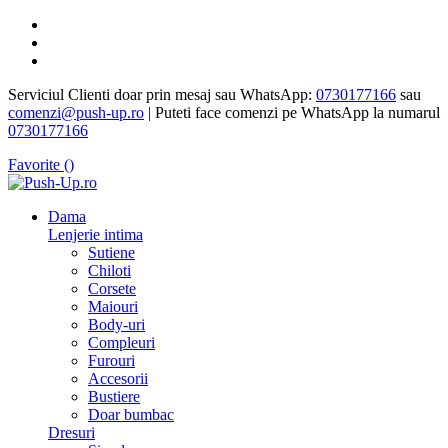
Serviciul Clienti doar prin mesaj sau WhatsApp:
0730177166
sau
comenzi@push-up.ro
| Puteti face comenzi pe WhatsApp la numarul
0730177166
Favorite (
)
Dama
Lenjerie intima
Sutiene
Chiloti
Corsete
Maiouri
Body-uri
Compleuri
Furouri
Accesorii
Bustiere
Doar bumbac
Dresuri