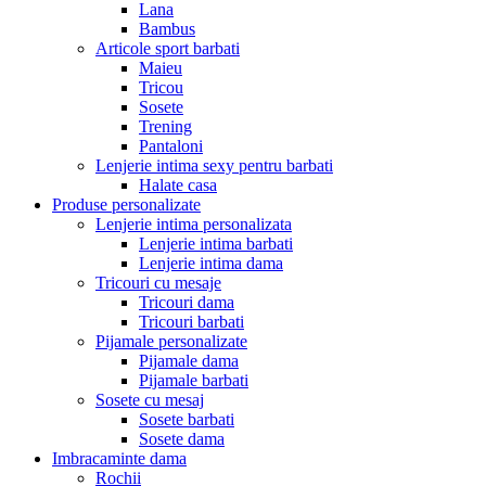
Lana
Bambus
Articole sport barbati
Maieu
Tricou
Sosete
Trening
Pantaloni
Lenjerie intima sexy pentru barbati
Halate casa
Produse personalizate
Lenjerie intima personalizata
Lenjerie intima barbati
Lenjerie intima dama
Tricouri cu mesaje
Tricouri dama
Tricouri barbati
Pijamale personalizate
Pijamale dama
Pijamale barbati
Sosete cu mesaj
Sosete barbati
Sosete dama
Imbracaminte dama
Rochii