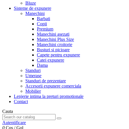
Bluze
Sisteme de expunere
Manechini
Barbati
Copii
Premium
Manechini asezati
Manechini Plus Size
Manechini croitorie
Busturi si picioare
Capete pentru expunere
Catei expunere
Dama
Standuri
Umerase
Standuri de prezentare
Accesorii expunere comerciala
Mobilier
Lenjerie intima la preturi promotionale
Contact
Cauta
Autentificare
0
Cos
/
Gol