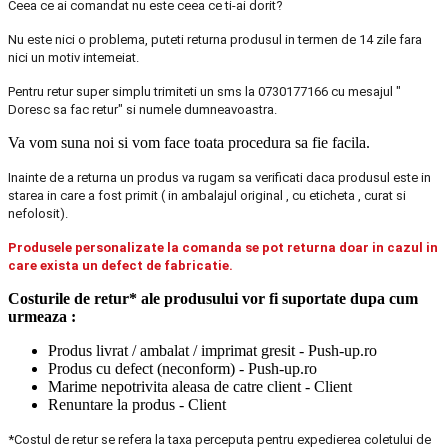
Ceea ce ai comandat nu este ceea ce ti-ai dorit?
Nu este nici o problema, puteti returna produsul in termen de 14 zile fara
nici un motiv intemeiat.
Pentru retur super simplu trimiteti un sms la 0730177166 cu mesajul "
Doresc sa fac retur" si numele dumneavoastra.
Va vom suna noi si vom face toata procedura sa fie facila.
Inainte de a returna un produs va rugam sa verificati daca produsul este in
starea in care a fost primit ( in ambalajul original , cu eticheta , curat si
nefolosit).
Produsele personalizate la comanda se pot returna doar in cazul in
care exista un defect de fabricatie.
Costurile de retur* ale produsului vor fi suportate dupa cum
urmeaza :
Produs livrat / ambalat / imprimat gresit - Push-up.ro
Produs cu defect (neconform) - Push-up.ro
Marime nepotrivita aleasa de catre client - Client
Renuntare la produs - Client
*Costul de retur se refera la taxa perceputa pentru expedierea coletului de