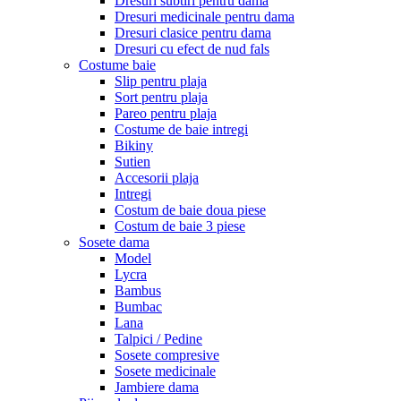
Dresuri subtiri pentru dama
Dresuri medicinale pentru dama
Dresuri clasice pentru dama
Dresuri cu efect de nud fals
Costume baie
Slip pentru plaja
Sort pentru plaja
Pareo pentru plaja
Costume de baie intregi
Bikiny
Sutien
Accesorii plaja
Intregi
Costum de baie doua piese
Costum de baie 3 piese
Sosete dama
Model
Lycra
Bambus
Bumbac
Lana
Talpici / Pedine
Sosete compresive
Sosete medicinale
Jambiere dama