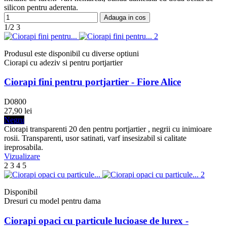
silicon pentru aderenta.
Adauga in cos
1/2
3
Produsul este disponibil cu diverse optiuni
Ciorapi cu adeziv si pentru portjartier
Ciorapi fini pentru portjartier - Fiore Alice
D0800
27,90 lei
Negru
Ciorapi transparenti 20 den pentru portjartier , negrii cu inimioare
rosii. Transparenti, usor satinati, varf insesizabil si calitate
ireprosabila.
Vizualizare
2
3
4
5
Disponibil
Dresuri cu model pentru dama
Ciorapi opaci cu particule lucioase de lurex -