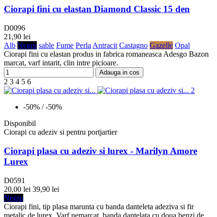
Ciorapi fini cu elastan Diamond Classic 15 den
D0096
21,90 lei
Alb
Negru
sable
Fume
Perla
Antracit
Castagno
Gazelle
Opal
Ciorapi fini cu elastan produs in fabrica romaneasca Adesgo Bazon
marcat, varf intarit, clin intre picioare.
Adauga in cos
2
3
4
5
6
-50%
/ -50%
Disponibil
Ciorapi cu adeziv si pentru portjartier
Ciorapi plasa cu adeziv si lurex - Marilyn Amore
Lurex
D0591
20,00 lei
39,90 lei
Negru
Ciorapi fini, tip plasa marunta cu banda danteleta adeziva si fir
metalic de lurex. Varf nemarcat, banda dantelata cu doua benzi de