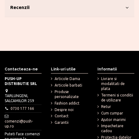
Recenzii
Contacteaza-ne
Link-uri utile
Informatii
PUSH-UP
Articole Dama
Livrare si
DISTRIBUTIE SRL
modalitati de
Articole barbati
plata
Produse
Termeni si conditii
TARLUNGENI,
personalizate
de utilizare
SALCAMILOR 259
Fashion addict
Retur
0730 177 166
Despre noi
Cum cumpar
Contact
Ajutor marimi
comenzi@push-
Garantii
Impachetare
up.ro
cadou
Puteti face comenzi
Protectia datelor
pe wassup la