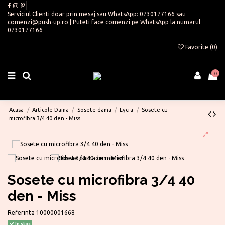
Serviciul Clienti doar prin mesaj sau WhatsApp:
0730177166
sau
comenzi@push-up.ro
| Puteti face comenzi pe WhatsApp la numarul
0730177166
Favorite (
0
)
0
Acasa
Articole Dama
Sosete dama
Lycra
Sosete cu
microfibra 3/4 40 den - Miss
Sosete cu microfibra 3/4 40
den - Miss
Referinta
10000001668
In stoc