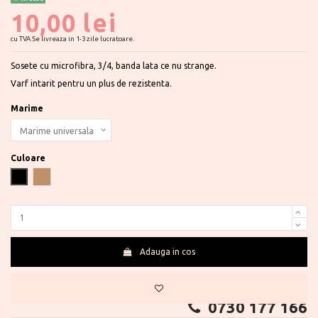
10,00 lei
cu TVA
Se livreaza in 1-3 zile lucratoare.
Sosete cu microfibra, 3/4, banda lata ce nu strange.
Varf intarit pentru un plus de rezistenta.
Marime
Culoare
Negru
Bronzo Miss
Adauga in cos
Te ajutam?
0730 177 166