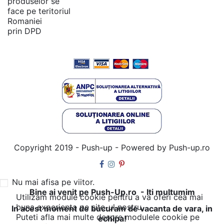
produselor se
face pe teritoriul
Romaniei
prin DPD
Copyright 2019 - Push-up - Powered by Push-up.ro
Nu mai afisa pe viitor.
Bine ai venit pe Push-Up.ro - Iti multumim
Utilizam module cookie pentru a va oferi cea mai
buna experienta pe site-ul nostru.
In acest moment de bucuram de vacanta de vara, in
Puteti afla mai multe despre modulele cookie pe
echipa!