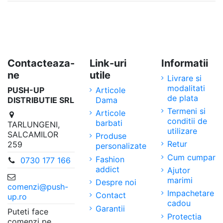
Contacteaza-
Link-uri
Informatii
ne
utile
Livrare si
modalitati
PUSH-UP
Articole
de plata
DISTRIBUTIE SRL
Dama
Termeni si
Articole
conditii de
barbati
TARLUNGENI,
utilizare
SALCAMILOR
Produse
Retur
259
personalizate
Cum cumpar
Fashion
0730 177 166
addict
Ajutor
marimi
Despre noi
comenzi@push-
Impachetare
Contact
up.ro
cadou
Garantii
Puteti face
Protectia
comenzi pe