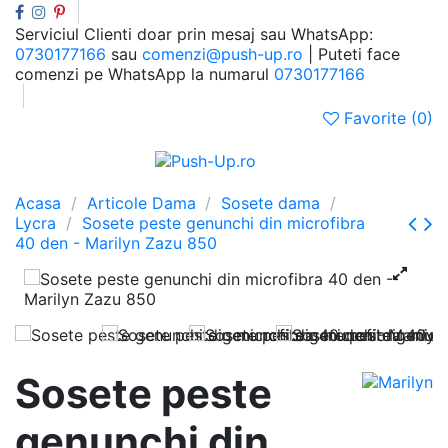
Serviciul Clienti doar prin mesaj sau WhatsApp:
0730177166
sau
comenzi@push-up.ro
| Puteti face
comenzi pe WhatsApp la numarul
0730177166
Favorite (
0
)
0
Meniu
Cauta
Autentificare
Cos
Acasa
Articole Dama
Sosete dama
Lycra
Sosete peste genunchi din microfibra
40 den - Marilyn Zazu 850
Sosete peste
genunchi din